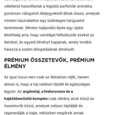
véletlenül hasonlítanak a legjobb parfümök aromáira;
gondosan válogatott illatjegyekből állnak össze, amelyek
minden használatkor egy különleges hangulatot
teremtenek. Minden hajápolási lépés egy újabb
lehetőség arra, hogy vendégei felfedezzék ezeket az
illatokat, és egyedi élményt kapjanak, amely tovább
fokozza a szalon látogatásának élményét.
PRÉMIUM ÖSSZETEVŐK, PRÉMIUM
ÉLMÉNY
Az igazi luxus nem csak az illatokban rejlik, hanem
abban is, hogy a haj valóban táplált és egészséges
legyen. Az
argánolaj, a hialuronsav és a
hajkötéserősítő komplex
csak néhány azok közül az
összetevők közül, amelyek mélyen táplálják és
regenerálják a hajat, miközben megőrzik annak