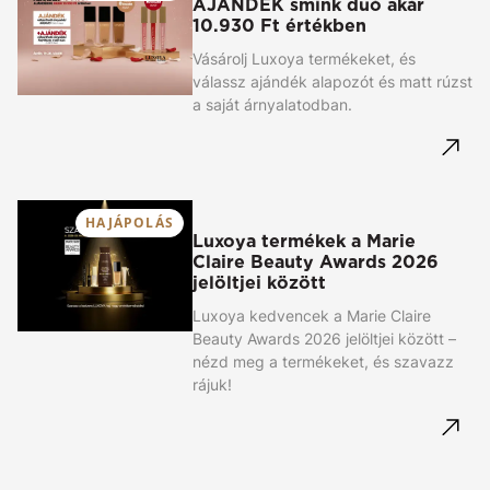
AJÁNDÉK smink duó akár
10.930 Ft értékben
Vásárolj Luxoya termékeket, és
válassz ajándék alapozót és matt rúzst
a saját árnyalatodban.
HAJÁPOLÁS
Luxoya termékek a Marie
Claire Beauty Awards 2026
jelöltjei között
Luxoya kedvencek a Marie Claire
Beauty Awards 2026 jelöltjei között –
nézd meg a termékeket, és szavazz
rájuk!