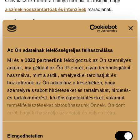
színválaszték mellett a Luxoya formulái biztosítják, hogy
a színek hosszantartóak és intenzívek
maradjanak.
MIÉRT VÁLASZD A LUXOYA
HAJÁPOLÓIT?
Illat, ami megfogja a vendéget: A parfüm ihlette illatok
Az Ön adatainak felelősségteljes felhasználása
nem csak egy termék jellemzői, a szalon védjegyévé is
Mi és a
1022 partnerünk
feldolgozzuk az Ön személyes
válhatnak. Az illatok, amelyek hosszú ideig
adatait, így például az Ön IP-címét, olyan technológiákat
megmaradnak a hajban, szinte láthatatlan emlékeztetők,
használva, mint a sütik, amelyekkel tárolhatjuk és
hogy a vendégek újra és újra visszatérjenek.
hozzáférünk az Ön adataihoz a készülékén, hogy
személyre szabott hirdetéseket és tartalmakat, hirdetés-
Tökéletes alapanyagok minden egyes tincshez:
Az argánolaj, a hialuronsav és más prémium
és tartalommérést, közönségbetekintéseket, valamint
összetevők révén a Luxoya termékei mélyen
termékfejlesztéseket biztosíthassunk Önnek. Ön dönt
táplálnak. Minden használat egy lépés a ragyogó,
arról, hogy ki használja az adatait és milyen célra.
egészséges haj felé, ami látványos eredményeket hoz
a vendégeknek.
Ha engedélyezi, a következőt is meg szeretnénk tenni:
Hozzájárulás
Szépségre hangolt sokszínűség:
Legyen szó
Elengedhetetlen
Információgyűjtés az Ön földrajzi elhelyezkedéséről
kiválasztása