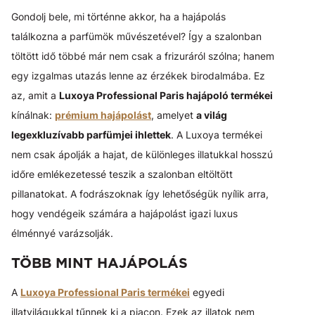
Gondolj bele, mi történne akkor, ha a hajápolás
találkozna a parfümök művészetével? Így a szalonban
töltött idő többé már nem csak a frizuráról szólna; hanem
egy izgalmas utazás lenne az érzékek birodalmába. Ez
az, amit a
Luxoya Professional Paris hajápoló termékei
kínálnak:
prémium hajápolást
, amelyet
a világ
legexkluzívabb parfümjei ihlettek
. A Luxoya termékei
nem csak ápolják a hajat, de különleges illatukkal hosszú
időre emlékezetessé teszik a szalonban eltöltött
pillanatokat. A fodrászoknak így lehetőségük nyílik arra,
hogy vendégeik számára a hajápolást igazi luxus
élménnyé varázsolják.
TÖBB MINT HAJÁPOLÁS
A
Luxoya Professional Paris termékei
egyedi
illatvilágukkal tűnnek ki a piacon. Ezek az illatok nem