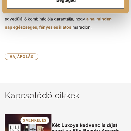
Megtagad
A Luxoya csak szalonokban, hanem otthon is biztosítja a
luxus élményt. Az illatok és az ápoló összetevők
egyedülálló kombinációja garantálja, hogy
a haj minden
nap egészséges, fényes és illatos
maradjon.
HAJÁPOLÁS
Kapcsolódó cikkek
SMINKELÉS
Két Luxoya kedvenc is díjat
nyert az Elle Beauty Awards