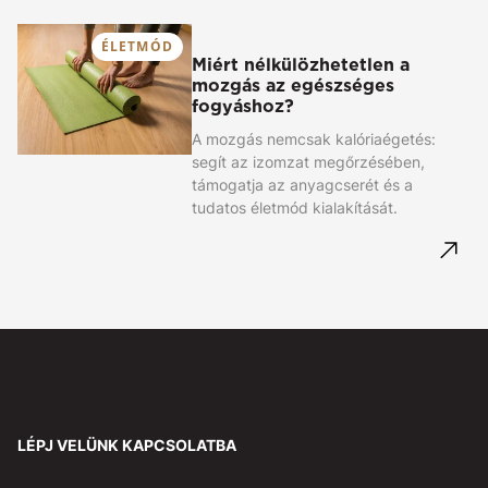
ÉLETMÓD
Miért nélkülözhetetlen a
mozgás az egészséges
fogyáshoz?
A mozgás nemcsak kalóriaégetés:
segít az izomzat megőrzésében,
támogatja az anyagcserét és a
tudatos életmód kialakítását.
LÉPJ VELÜNK KAPCSOLATBA