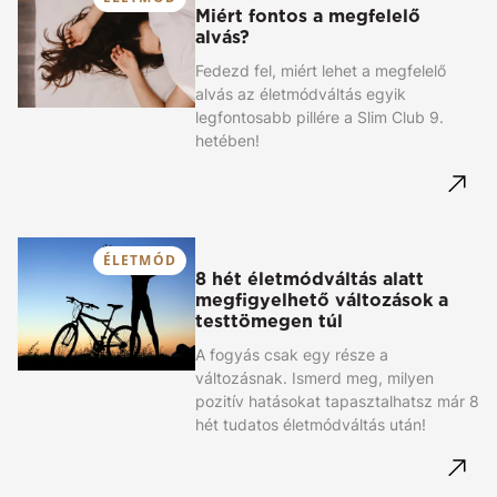
Miért fontos a megfelelő
alvás?
Fedezd fel, miért lehet a megfelelő
alvás az életmódváltás egyik
legfontosabb pillére a Slim Club 9.
hetében!
ÉLETMÓD
8 hét életmódváltás alatt
megfigyelhető változások a
testtömegen túl
A fogyás csak egy része a
változásnak. Ismerd meg, milyen
pozitív hatásokat tapasztalhatsz már 8
hét tudatos életmódváltás után!