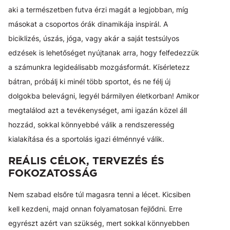
aki a természetben futva érzi magát a legjobban, míg
másokat a csoportos órák dinamikája inspirál. A
biciklizés, úszás, jóga, vagy akár a saját testsúlyos
edzések is lehetőséget nyújtanak arra, hogy felfedezzük
a számunkra legideálisabb mozgásformát. Kísérletezz
bátran, próbálj ki minél több sportot, és ne félj új
dolgokba belevágni, legyél bármilyen életkorban! Amikor
megtalálod azt a tevékenységet, ami igazán közel áll
hozzád, sokkal könnyebbé válik a rendszeresség
kialakítása és a sportolás igazi élménnyé válik.
REÁLIS CÉLOK, TERVEZÉS ÉS
FOKOZATOSSÁG
Nem szabad elsőre túl magasra tenni a lécet. Kicsiben
kell kezdeni, majd onnan folyamatosan fejlődni. Erre
egyrészt azért van szükség, mert sokkal könnyebben