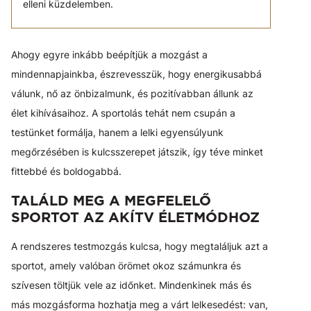
elleni küzdelemben.
Ahogy egyre inkább beépítjük a mozgást a
mindennapjainkba, észrevesszük, hogy energikusabbá
válunk, nő az önbizalmunk, és pozitívabban állunk az
élet kihívásaihoz. A sportolás tehát nem csupán a
testünket formálja, hanem a lelki egyensúlyunk
megőrzésében is kulcsszerepet játszik, így téve minket
fittebbé és boldogabbá.
TALÁLD MEG A MEGFELELŐ
SPORTOT AZ AKÍTV ÉLETMÓDHOZ
A rendszeres testmozgás kulcsa, hogy megtaláljuk azt a
sportot, amely valóban örömet okoz számunkra és
szívesen töltjük vele az időnket. Mindenkinek más és
más mozgásforma hozhatja meg a várt lelkesedést: van,