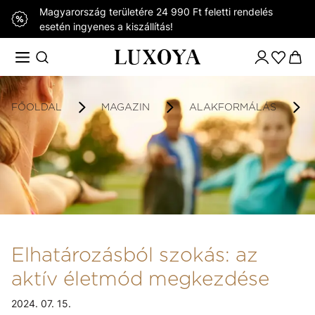
Magyarország területére 24 990 Ft feletti rendelés
esetén ingyenes a kiszállítás!
FŐOLDAL
MAGAZIN
ALAKFORMÁLÁS
Elhatározásból szokás: az
aktív életmód megkezdése
2024. 07. 15.