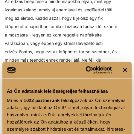
Az edzés beépítése a mindennapokba olyan, mint egy
izgalmas kaland, amely új energiával és lendülettel tölti
meg az életed. Kezdd azzal, hogy kijelölsz egy fix
időpontot a napodban, amikor biztosan tudsz időt szánni
a mozgásra – legyen ez kora reggel a napfelkelte
varázsában, vagy éppen egy stresszlevezető esti
edzés. Fontos, hogy ezt az időpontot tartsd szentnek, és
minden más teendőt ennek rendelj alá. Ne félj kis
lépésekben kezdeni: már napi 10-15 perc séta is
hatalmas változást hozhat. Az apró sikerek és az
edzések utáni endorfinlöket hamarosan motivációvá
Az Ön adatainak felelősségteljes felhasználása
válnak, és észre sem veszed, de a mozgás természetes
Mi és a
1022 partnerünk
feldolgozzuk az Ön személyes
részévé válik a napodnak. Ahogy a tested egyre
adatait, így például az Ön IP-címét, olyan technológiákat
erősödik, úgy fog nőni a belső igényed is a rendszeres
használva, mint a sütik, amelyekkel tárolhatjuk és
mozgásra, és az edzés nemcsak feladat lesz, hanem
hozzáférünk az Ön adataihoz a készülékén, hogy
egy várva várt tevékenység, amely új színt visz a
személyre szabott hirdetéseket és tartalmakat, hirdetés-