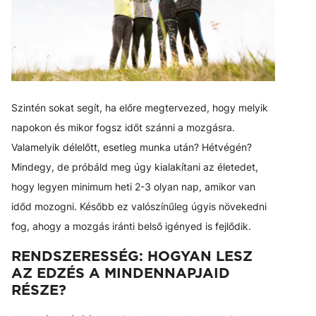
Szintén sokat segít, ha előre megtervezed, hogy melyik
napokon és mikor fogsz időt szánni a mozgásra.
Valamelyik délelőtt, esetleg munka után? Hétvégén?
Mindegy, de próbáld meg úgy kialakítani az életedet,
hogy legyen minimum heti 2-3 olyan nap, amikor van
időd mozogni. Később ez valószínűleg úgyis növekedni
fog, ahogy a mozgás iránti belső igényed is fejlődik.
RENDSZERESSÉG: HOGYAN LESZ
AZ EDZÉS A MINDENNAPJAID
RÉSZE?