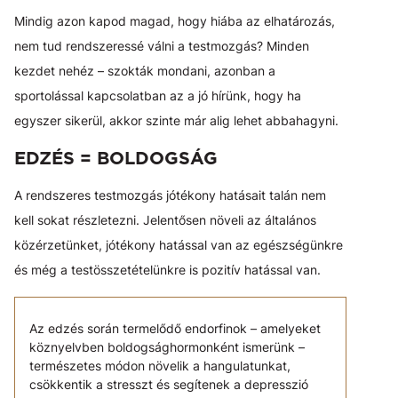
Mindig azon kapod magad, hogy hiába az elhatározás,
nem tud rendszeressé válni a testmozgás? Minden
kezdet nehéz – szokták mondani, azonban a
sportolással kapcsolatban az a jó hírünk, hogy ha
egyszer sikerül, akkor szinte már alig lehet abbahagyni.
EDZÉS = BOLDOGSÁG
A rendszeres testmozgás jótékony hatásait talán nem
kell sokat részletezni. Jelentősen növeli az általános
közérzetünket, jótékony hatással van az egészségünkre
és még a testösszetételünkre is pozitív hatással van.
Az edzés során termelődő endorfinok – amelyeket
köznyelvben boldogsághormonként ismerünk –
természetes módon növelik a hangulatunkat,
csökkentik a stresszt és segítenek a depresszió