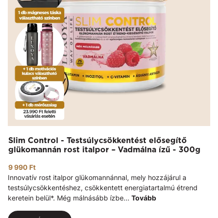
Slim Control - Testsúlycsökkentést elősegítő
glükomannán rost italpor – Vadmálna ízű - 300g
9 990 Ft
Innovatív rost italpor glükomannánnal, mely hozzájárul a
testsúlycsökkentéshez, csökkentett energiatartalmú étrend
keretein belül*. Még málnásább ízbe...
Tovább