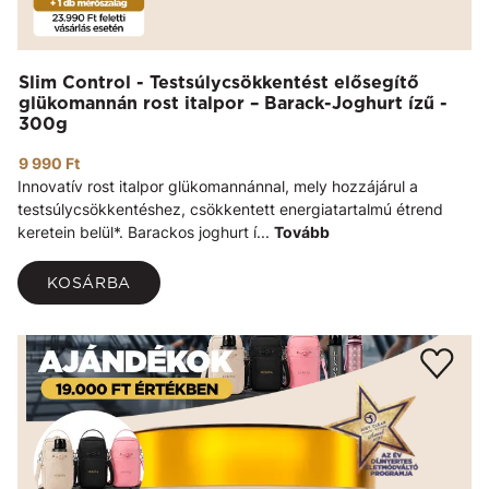
Slim Control - Testsúlycsökkentést elősegítő
glükomannán rost italpor – Barack-Joghurt ízű -
300g
9 990 Ft
Innovatív rost italpor glükomannánnal, mely hozzájárul a
testsúlycsökkentéshez, csökkentett energiatartalmú étrend
keretein belül*. Barackos joghurt í...
Tovább
KOSÁRBA