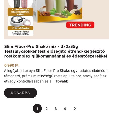
Slim Fiber-Pro Shake mix - 3x2x35g
Testsúlycsökkentést elősegítő étrend-kiegészítő
rostkomplex glükomannánnal és édesítőszerekkel
6 990 Ft
A legújabb Luxoya Slim Fiber-Pro Shake egy tudatos életmódot
támogató, prémium minőségű rostalapú italpor, amely segít az
étvágy kontrollálásában és a...
Tovább
KOSÁRBA
1
2
3
4