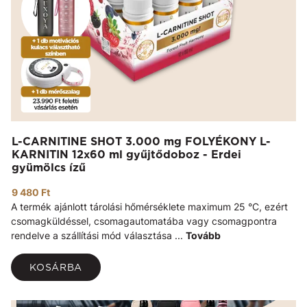
L-CARNITINE SHOT 3.000 mg FOLYÉKONY L-
KARNITIN 12x60 ml gyűjtődoboz - Erdei
gyümölcs ízű
9 480 Ft
A termék ajánlott tárolási hőmérséklete maximum 25 °C, ezért
csomagküldéssel, csomagautomatába vagy csomagpontra
rendelve a szállítási mód választása ...
Tovább
KOSÁRBA