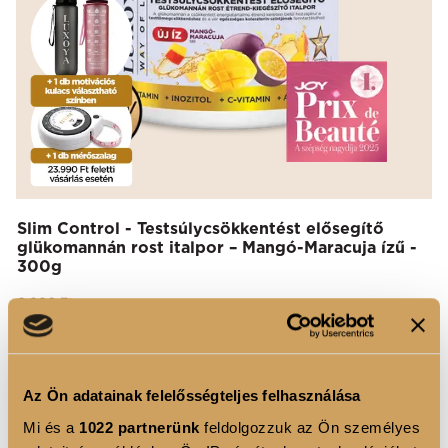
Slim Control - Testsúlycsökkentést elősegítő
glükomannán rost italpor – Mangó-Maracuja ízű -
300g
9 990 Ft
Innovatív rost italpor glükomannánnal, mely hozzájárul a
testsúlycsökkentéshez, csökkentett energiatartalmú étrend
keretein belül* . Mangó-maracuja íz...
Tovább
Az Ön adatainak felelősségteljes felhasználása
KOSÁRBA
Mi és a
1022 partnerünk
feldolgozzuk az Ön személyes