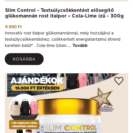
Slim Control - Testsúlycsökkentést elősegítő
glükomannán rost italpor – Cola-Lime ízű - 300g
9 990 Ft
Innovatív rost italpor glükomannánnal, mely hozzájárul a
testsúlycsökkentéshez, csökkentett energiatartalmú étrend
keretein belül* . Cola-lime ízben....
Tovább
KOSÁRBA