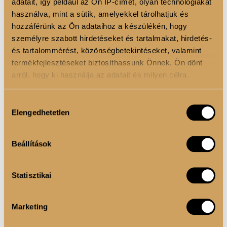
adatait, így például az Ön IP-címét, olyan technológiákat
használva, mint a sütik, amelyekkel tárolhatjuk és
hozzáférünk az Ön adataihoz a készülékén, hogy
személyre szabott hirdetéseket és tartalmakat, hirdetés-
és tartalommérést, közönségbetekintéseket, valamint
termékfejlesztéseket biztosíthassunk Önnek. Ön dönt
arról, hogy ki használja az adatait és milyen célra.
Ha engedélyezi, a következőt is meg szeretnénk tenni:
Hozzájárulás
Elengedhetetlen
Információgyűjtés az Ön földrajzi elhelyezkedéséről
kiválasztása
pár méteres pontossággal
Az Ön készülékén beazonosítása annak konkrét
Beállítások
tulajdonságainak (ujjlenyomat) aktív ellenőrzésével
Tudjon meg többet személyes adatainak feldolgozási
Statisztikai
módjairól és adja meg preferenciáit a
Részletek
pontban
. Bármikor módosíthatja vagy visszavonhatja a
Sütinyilatkozathoz való hozzájárulását.
Marketing
L-CARNITINE SHOT 3.000 mg FOLYÉKONY L-
Sütiket használunk a tartalmak és hirdetések személyre