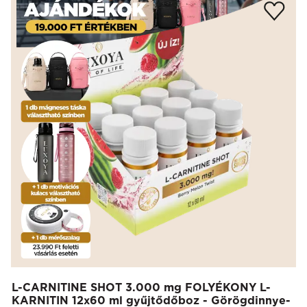
L-CARNITINE SHOT 3.000 mg FOLYÉKONY L-
KARNITIN 12x60 ml gyűjtődőboz - Görögdinnye-