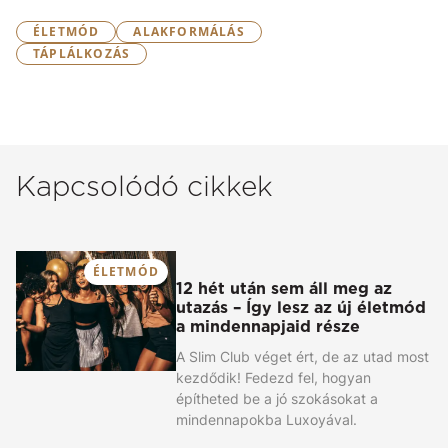
ÉLETMÓD
ALAKFORMÁLÁS
TÁPLÁLKOZÁS
Kapcsolódó cikkek
ÉLETMÓD
12 hét után sem áll meg az
utazás – Így lesz az új életmód
a mindennapjaid része
A Slim Club véget ért, de az utad most
kezdődik! Fedezd fel, hogyan
építheted be a jó szokásokat a
mindennapokba Luxoyával.