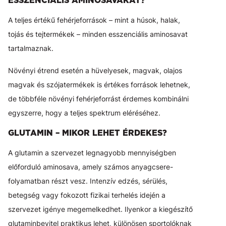
ESSZENCIÁLIS AMINOSAVAKAT?
A teljes értékű fehérjeforrások – mint a húsok, halak,
tojás és tejtermékek – minden esszenciális aminosavat
tartalmaznak.
Növényi étrend esetén a hüvelyesek, magvak, olajos
magvak és szójatermékek is értékes források lehetnek,
de többféle növényi fehérjeforrást érdemes kombinálni
egyszerre, hogy a teljes spektrum eléréséhez.
GLUTAMIN – MIKOR LEHET ÉRDEKES?
A glutamin a szervezet legnagyobb mennyiségben
előforduló aminosava, amely számos anyagcsere-
folyamatban részt vesz. Intenzív edzés, sérülés,
betegség vagy fokozott fizikai terhelés idején a
szervezet igénye megemelkedhet. Ilyenkor a kiegészítő
glutaminbevitel praktikus lehet, különösen sportolóknak