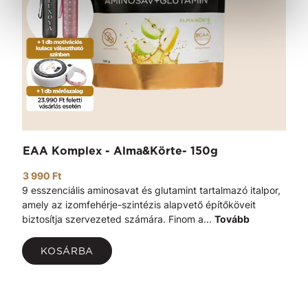
EAA Komplex - Alma&Körte- 150g
3 990 Ft
9 esszenciális aminosavat és glutamint tartalmazó italpor,
amely az izomfehérje-szintézis alapvető építőköveit
biztosítja szervezeted számára. Finom a...
Tovább
KOSÁRBA