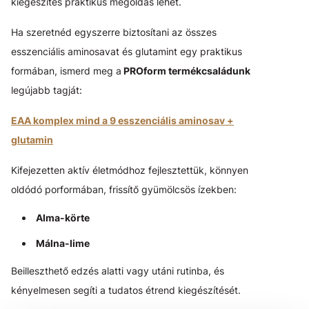
kiegészítés praktikus megoldás lehet.
Ha szeretnéd egyszerre biztosítani az összes
esszenciális aminosavat és glutamint egy praktikus
formában, ismerd meg a
PROform termékcsaládunk
legújabb tagját:
EAA komplex mind a 9 esszenciális aminosav +
glutamin
Kifejezetten aktív életmódhoz fejlesztettük, könnyen
oldódó porformában, frissítő gyümölcsös ízekben:
Alma-körte
Málna-lime
Beilleszthető edzés alatti vagy utáni rutinba, és
kényelmesen segíti a tudatos étrend kiegészítését.