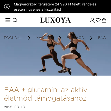
Magyarország területére 24 990 Ft feletti rendelés
esetén ingyenes a kiszállítás!
FŐOLDAL
MAGAZIN
ÉLETMÓD
EAA +
EAA + glutamin: az aktív
életmód támogatásához
2025. 08. 18.