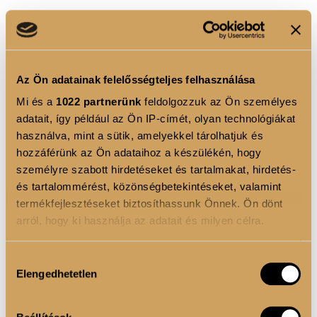
Az Ön adatainak felelősségteljes felhasználása
Mi és a
1022 partnerünk
feldolgozzuk az Ön személyes
adatait, így például az Ön IP-címét, olyan technológiákat
használva, mint a sütik, amelyekkel tárolhatjuk és
hozzáférünk az Ön adataihoz a készülékén, hogy
személyre szabott hirdetéseket és tartalmakat, hirdetés-
és tartalommérést, közönségbetekintéseket, valamint
termékfejlesztéseket biztosíthassunk Önnek. Ön dönt
arról, hogy ki használja az adatait és milyen célra.
Ha engedélyezi, a következőt is meg szeretnénk tenni:
Hozzájárulás
Elengedhetetlen
Információgyűjtés az Ön földrajzi elhelyezkedéséről
kiválasztása
pár méteres pontossággal
Az Ön készülékén beazonosítása annak konkrét