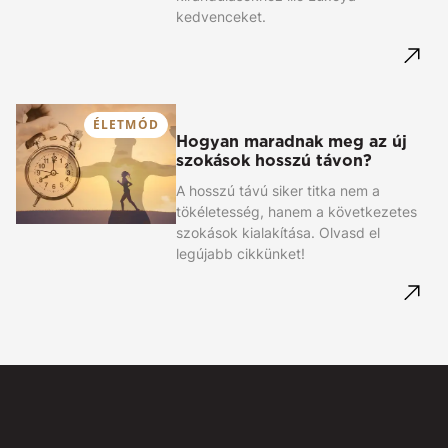
kedvenceket.
ÉLETMÓD
Hogyan maradnak meg az új
szokások hosszú távon?
A hosszú távú siker titka nem a
tökéletesség, hanem a következetes
szokások kialakítása. Olvasd el
legújabb cikkünket!