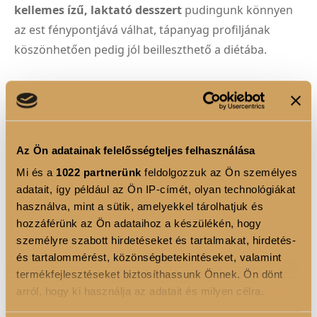
kellemes ízű, laktató desszert
pudingunk könnyen
az est fénypontjává válhat, tápanyag profiljának
köszönhetően pedig jól beilleszthető a diétába.
TERMÉK ELŐNYÖK
Növényi rostok-
A rostban gazdag táplálkozás
Az Ön adatainak felelősségteljes felhasználása
támogatja az egészséges emésztést.
Vegán fehérje keverék-
5 különböző növányi
Mi és a
1022 partnerünk
feldolgozzuk az Ön személyes
adatait, így például az Ön IP-címét, olyan technológiákat
fehérjeforrás, amely hozzájárul az izomtömeg
használva, mint a sütik, amelyekkel tárolhatjuk és
növekedéséhez és fenntartásához.
hozzáférünk az Ön adataihoz a készülékén, hogy
személyre szabott hirdetéseket és tartalmakat, hirdetés-
és tartalommérést, közönségbetekintéseket, valamint
FELHASZNÁLÁSI JAVASLAT
termékfejlesztéseket biztosíthassunk Önnek. Ön dönt
arról, hogy ki használja az adatait és milyen célra.
Keverjünk el 1 adag (45g) port 180ml vízben vagy
növényi italban. A sűrűbb állag eléréséhez hagyja állni