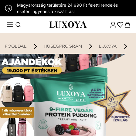
Magyarország területére 24 990 Ft feletti rendelés
esetén ingyenes a kiszállítás!
FŐOLDAL
HŰSÉGPROGRAM
LUXOYA