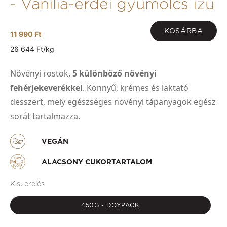
- Vanília-erdei gyümölcs ízű
KOSÁRBA
11 990 Ft
26 644 Ft/kg
Növényi rostok,
5 különböző növényi
fehérjekeverékkel
. Könnyű, krémes és laktató
desszert, mely egészséges növényi tápanyagok egész
sorát tartalmazza.
VEGÁN
ALACSONY CUKORTARTALOM
Kiszerelés
450G - DOYPACK