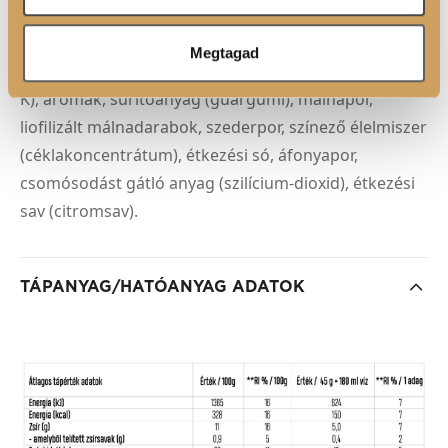
MCT* olajpor [MCT olajpor (kókuszolajból),
gumiarábikum, csomósodást gátló anyag (szilícium-
Megtagad
dioxid)], édesítőszerek (eritrit, szukralóz, aceszulfám-
K), aromák, sűrítőanyag (guargumi), málnapor,
liofilizált málnadarabok, szederpor, színező élelmiszer
(céklakoncentrátum), étkezési só, áfonyapor,
csomósodást gátló anyag (szilícium-dioxid), étkezési
sav (citromsav).
TÁPANYAG/HATÓANYAG ADATOK