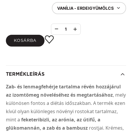
VANÍLIA - ERDEIGYÜMÖLCS
1
KOSÁRBA
TERMÉKLEÍRÁS
Zab- és lenmagfehérje tartalma révén hozzájárul
az izomtömeg növeléséhez és megtartásához
, mely
különösen fontos a diétás időszakban. A termék ezen
kívül olyan különleges növényi rostokat tartalmaz,
mint a
feketeribizli, az arónia, az útifű, a
glükomannán, a zab és a bambusz
rostjai. Krémes,