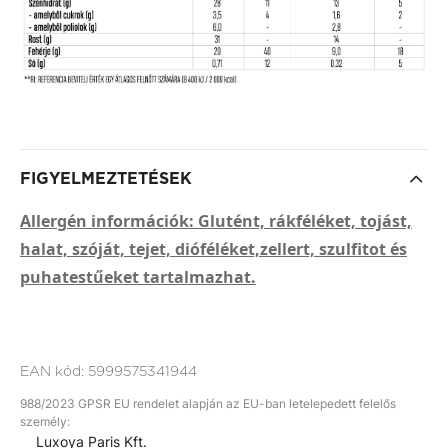
FIGYELMEZTETÉSEK
Allergén információk: Glutént, rákféléket, tojást,
halat, szóját, tejet, dióféléket,zellert, szulfitot és
puhatestűeket tartalmazhat.
EAN kód:
5999575341944
988/2023 GPSR EU rendelet alapján az EU-ban letelepedett felelős
személy:
Luxoya Paris Kft.