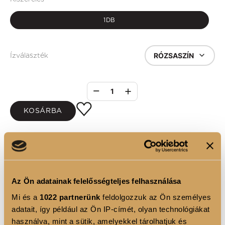
1DB
RÓZSASZÍN
Ízválaszték
1
KOSÁRBA
TERMÉKLEÍRÁS
Az Ön adatainak felelősségteljes felhasználása
Limitált rózsaszín hőtartó pohár
Mi és a
1022 partnerünk
feldolgozzuk az Ön személyes
- Rozsdamentes fém
adatait, így például az Ön IP-címét, olyan technológiákat
- 400 ml
használva, mint a sütik, amelyekkel tárolhatjuk és