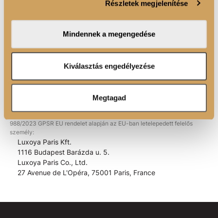
Részletek megjelenítése
valamint weboldalforgalmunk elemzéséhez. Ezenkívül
közösségi média-, hirdető- és elemező partnereinkkel
megosztjuk az Ön weboldalhasználatra vonatkozó
Mindennek a megengedése
adatait, akik kombinálhatják az adatokat más olyan
FIGYELMEZTETÉSEK
adatokkal, amelyeket Ön adott meg számukra vagy az
Ön által használt más szolgáltatásokból gyűjtöttek.
Kiválasztás engedélyezése
Megtagad
EAN kód:
5999575345997
988/2023 GPSR EU rendelet alapján az EU-ban letelepedett felelős
személy:
Luxoya Paris Kft.
1116 Budapest Barázda u. 5.
Luxoya Paris Co., Ltd.
27 Avenue de L'Opéra, 75001 Paris, France