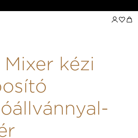
PRO MIXER KÉZI HABOSÍTÓ TARTÓÁLLVÁNNYAL- FEHÉ
 Mixer kézi
osító
tóállvánnyal-
ér