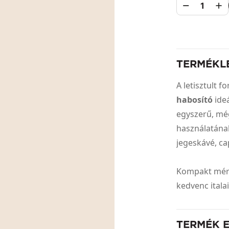
1
TERMÉKL
A letisztult 
habosító
ideá
egyszerű, mé
használatának
jegeskávé, c
Kompakt mére
kedvenc itala
TERMÉK 