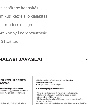
és hatékony habosítás
ikus, kézre álló kialakítás
ult, modern design
ret, könnyű hordozhatóság
ű tisztítás
NÁLÁSI JAVASLAT