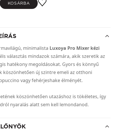
KOSÁRBA
EÍRÁS
formavilágú, minimalista
Luxoya Pro Mixer kézi
lis választás mindazok számára, akik szeretik az
gis hatékony megoldásokat. Gyors és könnyű
 köszönhetően új szintre emeli az otthoni
appuccino vagy fehérjeshake élményét.
tének köszönhetően utazáshoz is tökéletes, így
idról nyaralás alatt sem kell lemondanod.
ELŐNYÖK