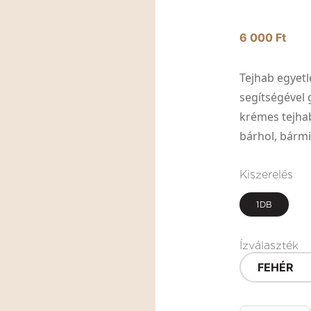
6 000 Ft
Tejhab egyetl
segítségével
krémes tejhab
bárhol, bármi
Kiszerelés
1DB
Ízválaszték
FEHÉR