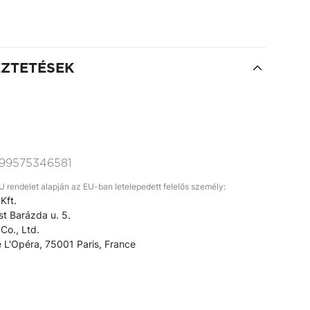
EZTETÉSEK
99575346581
rendelet alapján az EU-ban letelepedett felelős személy:
Kft.
t Barázda u. 5.
Co., Ltd.
 L'Opéra, 75001 Paris, France