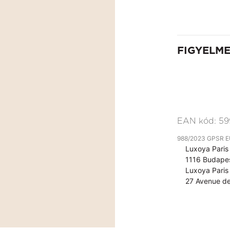
FIGYELM
EAN kód:
59
988/2023 GPSR EU 
Luxoya Paris 
1116 Budapes
Luxoya Paris 
27 Avenue de