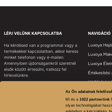
LÉPJ VELÜNK KAPCSOLATBA
NAVIGÁCIÓ
Ha kérdésed van a programmal vagy a
Luxoya Hajá
termékekkel kapcsolatban, akkor keress
Luxoya Ma
minket telefonon vagy e-mailen.
Amennyiben újdonságainkról szeretnél
Luxoya Éle
elsők között értesülni, iratkozz fel
Értékesítési
hírlevelünkre.
Külföldi érté
pontok
GYAKORI KÉRDÉSEK
Az Ön adatainak felelőssé
Területi kép
Mi és a
1022 partnerünk
f
KAPCSOLAT
olyan technológiákat haszn
Fodrászsza
adataihoz a készülékén, ho