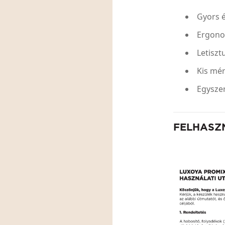
Gyors 
Ergonom
Letiszt
Kis mé
Egyszer
FELHASZ