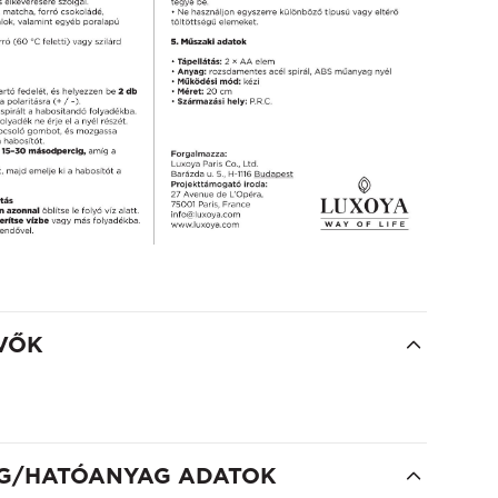
VŐK
G/HATÓANYAG ADATOK