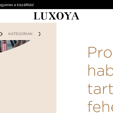
gyenes a kiszállítás!
KATEGÓRIÁK
KIEGÉSZÍTŐK / AJÁNDÉKKÁRTYÁK
Pro
hab
tar
feh