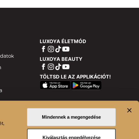
LUXOYA ÉLETMÓD
adatok
LUXOYA BEAUTY
m
TÖLTSD LE AZ APPLIKÁCIÓT!
a
ram
isztráció
Mindennek a megengedése
ét,
n
Kiválasztás engedélyezése