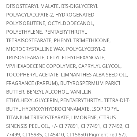
DIISOSTEARYL MALATE, BIS-DIGLYCERYL
POLYACYLADIPATE-2, HYDROGENATED
POLYISOBUTENE, OCTYLDODECANOL,
POLYETHYLENE, PENTAERYTHRITYL
TETRAISOSTEARATE, PHENYL TRIMETHICONE,
MICROCRYSTALLINE WAX, POLYGLYCERYL-2
TRIISOSTEARATE, CETYL ETHYLHEXANOATE,
VP/HEXADECENE COPOLYMER, CAPRYLYL GLYCOL,
TOCOPHERYL ACETATE, LIMNANTHES ALBA SEED OIL,
FRAGRANCE (PARFUM), BUTYROSPERMUM PARKII
BUTTER, BENZYL ALCOHOL, VANILLIN,
ETHYLHEXYLGLYCERIN, PENTAERYTHRITYL TETRA-DI-T-
BUTYL HYDROXYHYDROCINNAMATE, ISOPROPYL
TITANIUM TRIISOSTEARATE, LIMONENE, CITRUS
SINENSIS PEEL OIL, +/- CI 77891, CI 77491, CI 77492, CI
77499, CI 15985, CI 45410, CI 15850 (Pigment red 57),