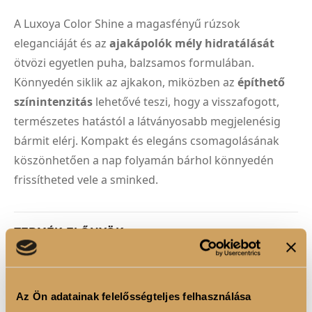
A Luxoya Color Shine a magasfényű rúzsok
eleganciáját és az
ajakápolók mély hidratálását
ötvözi egyetlen puha, balzsamos formulában.
Könnyedén siklik az ajkakon, miközben az
építhető
színintenzitás
lehetővé teszi, hogy a visszafogott,
természetes hatástól a látványosabb megjelenésig
bármit elérj. Kompakt és elegáns csomagolásának
köszönhetően a nap folyamán bárhol könnyedén
frissítheted vele a sminked.
TERMÉK ELŐNYÖK
Tükörfényű,
magasfényű finish
elnehezülő
érzet nélkül.
Az Ön adatainak felelősségteljes felhasználása
Krémes, balzsamos textúra
, amely azonnal