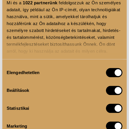
Mi és a
1022 partnerünk
feldolgozzuk az Ön személyes
feltölti az ajkak finom barázdáit.
adatait, így például az Ön IP-címét, olyan technológiákat
Intenzív ápolás
és egész napos kényelmes
használva, mint a sütik, amelyekkel tárolhatjuk és
hozzáférünk az Ön adataihoz a készülékén, hogy
viselet.
személyre szabott hirdetéseket és tartalmakat, hirdetés-
Optikailag dúsabb, teltebb ajkak
hatása a
és tartalommérést, közönségbetekintéseket, valamint
fényvisszaverő formulának köszönhetően.
termékfejlesztéseket biztosíthassunk Önnek. Ön dönt
arról, hogy ki használja az adatait és milyen célra.
Építhető színintenzitás
a sokoldalú
sminkekért.
Ha engedélyezi, a következőt is meg szeretnénk tenni:
Hozzájárulás
Elengedhetetlen
Információgyűjtés az Ön földrajzi elhelyezkedéséről
A Luxoya Color Shine nem csupán egy rúzs – valódi
kiválasztása
pár méteres pontossággal
ápolási élmény, amely kiemeli természetes
Az Ön készülékén beazonosítása annak konkrét
szépségedet. Legyen szó visszafogottabb, vagy
Beállítások
tulajdonságainak (ujjlenyomat) aktív ellenőrzésével
pigmentáltabb és fényesebb hatásról- a Color Shine
Tudjon meg többet személyes adatainak feldolgozási
tökéletes választás.
Statisztikai
módjairól és adja meg preferenciáit a
Részletek
pontban
. Bármikor módosíthatja vagy visszavonhatja a
Sütinyilatkozathoz való hozzájárulását.
Marketing