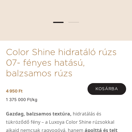
Color Shine hidratáló rúzs
07- fényes hatású,
balzsamos rúzs
KOSÁRBA
4 950 Ft
1 375 000 Ft/kg
Gazdag, balzsamos textúra,
hidratálás és
tükröződő fény – a Luxoya Color Shine rúzsokkal
ajkaid nemcsak ragyogóvá, hanem
ápolttá és telt