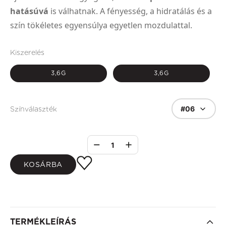
hatásúvá
is válhatnak. A fényesség, a hidratálás és a
szín tökéletes egyensúlya egyetlen mozdulattal.
Kiszerelés
3,6G
3,6G
#06
Színválaszték
1
KOSÁRBA
TERMÉKLEÍRÁS