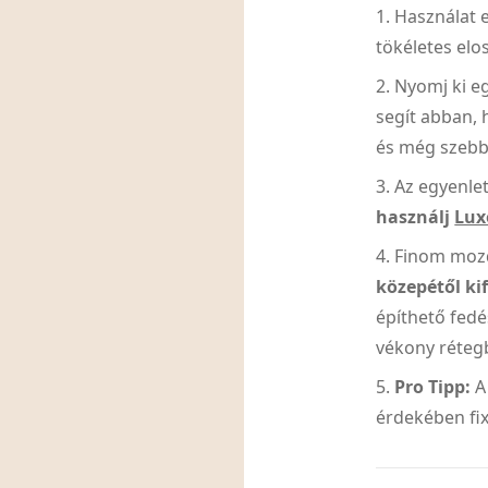
Használat 
tökéletes elo
Nyomj ki eg
segít abban, 
és még szebb
Az egyenlet
használj
Lux
Finom moz
közepétől kif
építhető fed
vékony réteg
Pro Tipp:
A
érdekében fi