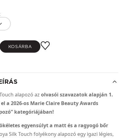
k
KOSÁRBA
EÍRÁS
 Touch alapozó az
olvasói szavazatok alapján 1.
t el a 2026-os Marie Claire Beauty Awards
pozó” kategóriájában!
ökéletes egyensúlyt a matt és a ragyogó bőr
ya Silk Touch folyékony alapozó egy igazi légies,