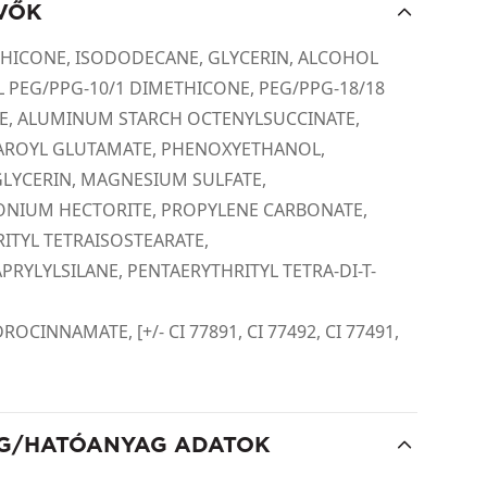
VŐK
HICONE, ISODODECANE, GLYCERIN, ALCOHOL
YL PEG/PPG-10/1 DIMETHICONE, PEG/PPG-18/18
E, ALUMINUM STARCH OCTENYLSUCCINATE,
AROYL GLUTAMATE, PHENOXYETHANOL,
LYCERIN, MAGNESIUM SULFATE,
ONIUM HECTORITE, PROPYLENE CARBONATE,
ITYL TETRAISOSTEARATE,
PRYLYLSILANE, PENTAERYTHRITYL TETRA-DI-T-
CINNAMATE, [+/- CI 77891, CI 77492, CI 77491,
G/HATÓANYAG ADATOK