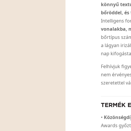
könnyű textú
bőröddel, és
Intelligens 
vonalakba, n
bőrtípus szám
a lágyan iriz
nap kifogást
Felhívjuk fig
nem érvényesí
szeretettel v
TERMÉK 
•
Közönségdí
Awards győzt