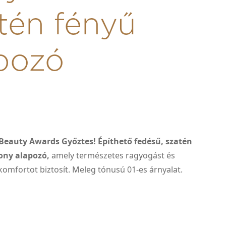
tén fényű
pozó
 Beauty Awards Győztes! Építhető fedésű, szatén
kony alapozó,
amely természetes ragyogást és
komfortot biztosít. Meleg tónusú 01-es árnyalat.