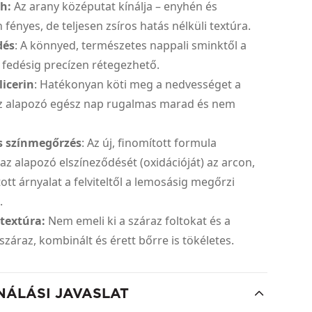
sh:
Az arany középutat kínálja – enyhén és
fényes, de teljesen zsíros hatás nélküli textúra.
dés
: A könnyed, természetes nappali sminktől a
mi fedésig precízen rétegezhető.
licerin
: Hatékonyan köti meg a nedvességet a
az alapozó egész nap rugalmas marad és nem
s színmegőrzés
: Az új, finomított formula
 az alapozó elszíneződését (oxidációját) az arcon,
tott árnyalat a felviteltől a lemosásig megőrzi
.
 textúra:
Nem emeli ki a száraz foltokat és a
 száraz, kombinált és érett bőrre is tökéletes.
NÁLÁSI JAVASLAT