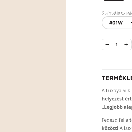
Színválaszté
#01W
1
TERMÉKL
A Luxoya Silk
helyezést ér
„Legjobb ala
Fedezd fel a
t
között!
A Luxo