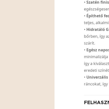
•
Szatén fini
egészségesen 
•
Építhető fe
teljes, alkal
•
Hidratáló G
bőrben, így 
szárít.
•
Egész napo
minimalizálja
így a kiválasz
eredeti színét
•
Univerzális
ráncokat, így
FELHASZ