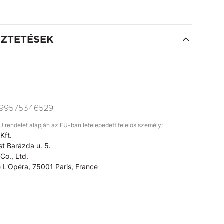
EZTETÉSEK
99575346529
rendelet alapján az EU-ban letelepedett felelős személy:
Kft.
t Barázda u. 5.
Co., Ltd.
 L'Opéra, 75001 Paris, France