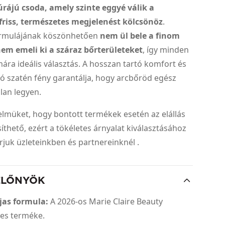
rájú csoda, amely szinte eggyé válik a
 friss, természetes megjelenést kölcsönöz
.
formulájának köszönhetően
nem ül bele a finom
em emeli ki a száraz bőrterületeket
, így minden
ára ideális választás. A hosszan tartó komfort és
áló szatén fény garantálja, hogy arcbőröd egész
alan legyen.
yelmüket, hogy bontott termékek esetén az elállás
thető, ezért a tökéletes árnyalat kiválasztásához
árjuk üzleteinkben és partnereinknél .
ELŐNYÖK
jas formula:
A 2026-os Marie Claire Beauty
es terméke.