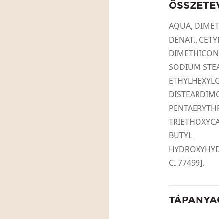
ÖSSZETE
AQUA, DIMET
DENAT., CET
DIMETHICON
SODIUM STE
ETHYLHEXYLG
DISTEARDIM
PENTAERYTHR
TRIETHOXYCA
BUTYL
HYDROXYHYDRO
CI 77499].
TÁPANYA