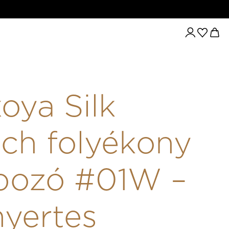
Ó #01W – DÍJNYERTES SZATÉN FÉNYŰ ALAPOZÓ
oya Silk
ch folyékony
pozó #01W –
nyertes