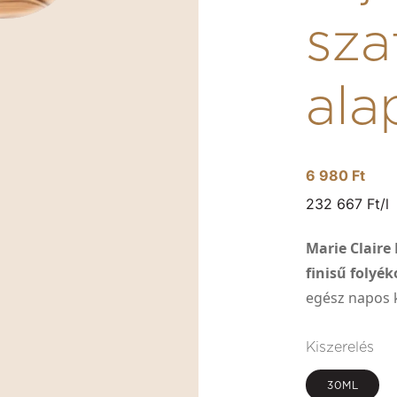
sza
ala
6 980 Ft
232 667 Ft/l
Marie Claire
finisű folyé
egész napos 
Kiszerelés
30ML