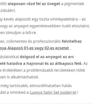
előtt
alaposan rázd fel az üveget
a pigmentek
szlásáért.
y kevés alapozót egy tiszta sminkpalettára – ez
hogy az anyagot egyenletesebben tudd eloszlatni,
en simuljon a bőrre.
es, csíkmentes és professzionális
felvitelhez
oya Alapozó 01-es vagy 02-es ecsetet
.
dulatokkal
dolgozd el az anyagot az arc
elé haladva a hajvonal és az állkapocs felé.
Az
és érdekében a problémásabb területeken több
ben is alkalmazhatod.
 még tartósabb, elmozdíthatatlan hatás
xáld a sminked a
Luxoya Satin Set púderrel
!