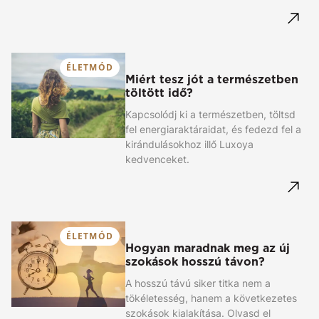
ÉLETMÓD
Miért tesz jót a természetben
töltött idő?
Kapcsolódj ki a természetben, töltsd
fel energiaraktáraidat, és fedezd fel a
kirándulásokhoz illő Luxoya
kedvenceket.
ÉLETMÓD
Hogyan maradnak meg az új
szokások hosszú távon?
A hosszú távú siker titka nem a
tökéletesség, hanem a következetes
szokások kialakítása. Olvasd el