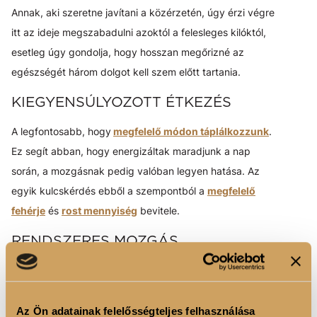
Annak, aki szeretne javítani a közérzetén, úgy érzi végre
itt az ideje megszabadulni azoktól a felesleges kilóktól,
esetleg úgy gondolja, hogy hosszan megőrizné az
egészségét három dolgot kell szem előtt tartania.
KIEGYENSÚLYOZOTT ÉTKEZÉS
A legfontosabb, hogy
megfelelő módon táplálkozzunk
.
Ez segít abban, hogy energizáltak maradjunk a nap
során, a mozgásnak pedig valóban legyen hatása. Az
egyik kulcskérdés ebből a szempontból a
megfelelő
fehérje
és
rost mennyiség
bevitele.
RENDSZERES MOZGÁS
Hiába eszünk rendesen, ha egész nap csak az irodában,
vagy otthon ülünk. Az egyik legfontosabb a napi
lépésszám fokozatos növelése egészen napi 10 000-ig.
Az Ön adatainak felelősségteljes felhasználása