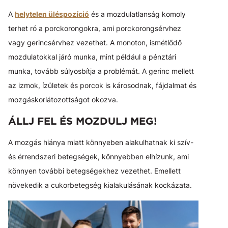
A
helytelen üléspozíció
és a mozdulatlanság komoly
terhet ró a porckorongokra, ami porckorongsérvhez
vagy gerincsérvhez vezethet. A monoton, ismétlődő
mozdulatokkal járó munka, mint például a pénztári
munka, tovább súlyosbítja a problémát. A gerinc mellett
az izmok, ízületek és porcok is károsodnak, fájdalmat és
mozgáskorlátozottságot okozva.
ÁLLJ FEL ÉS MOZDULJ MEG!
A mozgás hiánya miatt könnyeben alakulhatnak ki szív-
és érrendszeri betegségek, könnyebben elhízunk, ami
könnyen további betegségekhez vezethet. Emellett
növekedik a cukorbetegség kialakulásának kockázata.