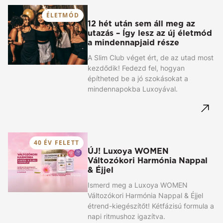
ÉLETMÓD
12 hét után sem áll meg az
utazás – Így lesz az új életmód
a mindennapjaid része
A Slim Club véget ért, de az utad most
kezdődik! Fedezd fel, hogyan
építheted be a jó szokásokat a
mindennapokba Luxoyával.
40 ÉV FELETT
ÚJ! Luxoya WOMEN
Változókori Harmónia Nappal
& Éjjel
Ismerd meg a Luxoya WOMEN
Változókori Harmónia Nappal & Éjjel
étrend-kiegészítőt! Kétfázisú formula a
napi ritmushoz igazítva.