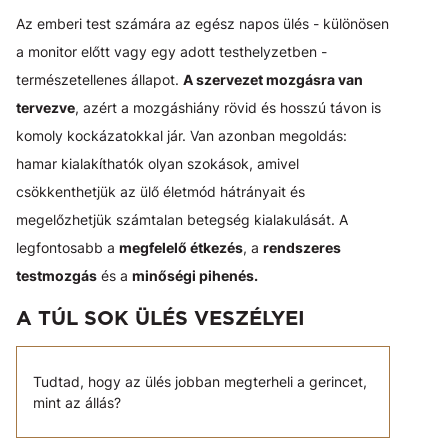
Az emberi test számára az egész napos ülés - különösen
a monitor előtt vagy egy adott testhelyzetben -
természetellenes állapot.
A szervezet mozgásra van
tervezve
, azért a mozgáshiány rövid és hosszú távon is
komoly kockázatokkal jár. Van azonban megoldás:
hamar kialakíthatók olyan szokások, amivel
csökkenthetjük az ülő életmód hátrányait és
megelőzhetjük számtalan betegség kialakulását. A
legfontosabb a
megfelelő étkezés
, a
rendszeres
testmozgás
és a
minőségi pihenés.
A TÚL SOK ÜLÉS VESZÉLYEI
Tudtad, hogy az ülés jobban megterheli a gerincet,
mint az állás?