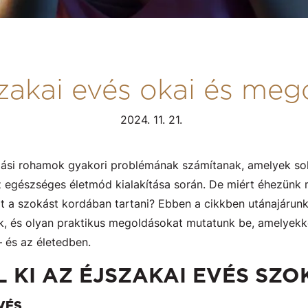
zakai evés okai és meg
2024. 11. 21.
falási rohamok gyakori problémának számítanak, amelyek 
az egészséges életmód kialakítása során. De miért éhezünk
zt a szokást kordában tartani? Ebben a cikkben utánajárun
, és olyan praktikus megoldásokat mutatunk be, amelyekk
 és az életedben.
 KI AZ ÉJSZAKAI EVÉS SZO
VÉS