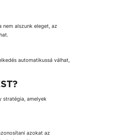
a nem alszunk eleget, az
hat.
elkedés automatikussá válhat,
ST?
y stratégia, amelyek
azonosítani azokat az