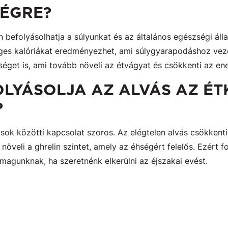
SÉGRE?
 befolyásolhatja a súlyunkat és az általános egészségi áll
eges kalóriákat eredményezhet, ami súlygyarapodáshoz veze
éget is, ami tovább növeli az étvágyat és csökkenti az ene
LYÁSOLJA AZ ALVÁS AZ ÉT
?
sok közötti kapcsolat szoros. Az elégtelen alvás csökkenti 
növeli a ghrelin szintet, amely az éhségért felelős. Ezért 
magunknak, ha szeretnénk elkerülni az éjszakai evést.