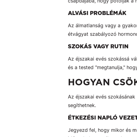
csapdájába, hogy pótolják a 
ALVÁSI PROBLÉMÁK
Az álmatlanság vagy a gyakor
étvágyat szabályozó hormonok
SZOKÁS VAGY RUTIN
Az éjszakai evés szokássá vál
és a tested "megtanulja," hogy
HOGYAN CSÖK
Az éjszakai evés szokásának 
segíthetnek.
ÉTKEZÉSI NAPLÓ VEZE
Jegyezd fel, hogy mikor és m