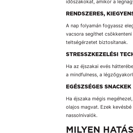
időszakokat, amikor a legnagy
RENDSZERES, KIEGYEN
A nap folyamán fogyassz eleg
vacsora segíthet csökkenteni
teltségérzetet biztosítanak.
STRESSZKEZELÉSI TE
Ha az éjszakai evés hátteréb
a mindfulness, a légzőgyakorl
EGÉSZSÉGES SNACKEK 
Ha éjszaka mégis megéhezel, 
olajos magvat. Ezek kevésbé 
nassolnivalók.
MILYEN HATÁ