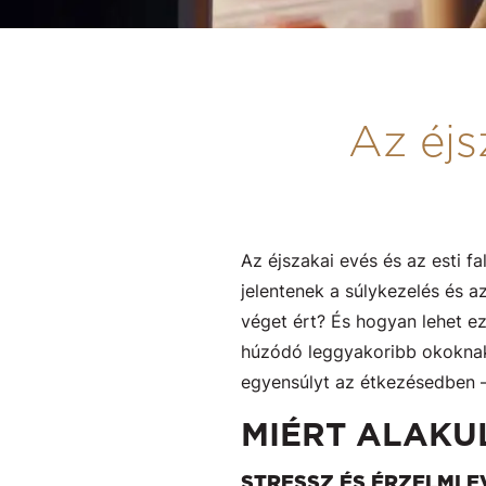
Az éjs
Az éjszakai evés és az esti 
jelentenek a súlykezelés és 
véget ért? És hogyan lehet e
húzódó leggyakoribb okoknak
egyensúlyt az étkezésedben –
MIÉRT ALAKUL
STRESSZ ÉS ÉRZELMI E