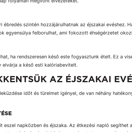
nap folyamán megvont élvezeteket.
i ébredés szintén hozzájárulhatnak az éjszakai evéshez. H
 egyensúlya felborulhat, ami fokozott éhségérzetet okoz
hat, ha rendszeresen késő este fogyasztunk ételt. Ez a vis
 elvárja a késő esti kalóriabevitelt.
KENTSÜK AZ ÉJSZAKAI EVÉ
leküzdése időt és türelmet igényel, de van néhány hatékon
TÉSE
it eszel napközben és éjszaka. Az étkezési napló segíthet 