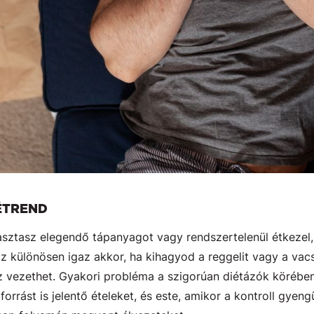
ÉTREND
ztasz elegendő tápanyagot vagy rendszertelenül étkezel,
Ez különösen igaz akkor, ha kihagyod a reggelit vagy a vac
z vezethet. Gyakori probléma a szigorúan diétázók körében
rást is jelentő ételeket, és este, amikor a kontroll gyeng