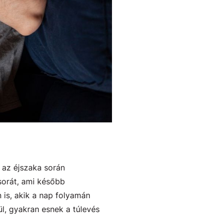
 az éjszaka során
sorát, ami később
 is, akik a nap folyamán
ül, gyakran esnek a túlevés