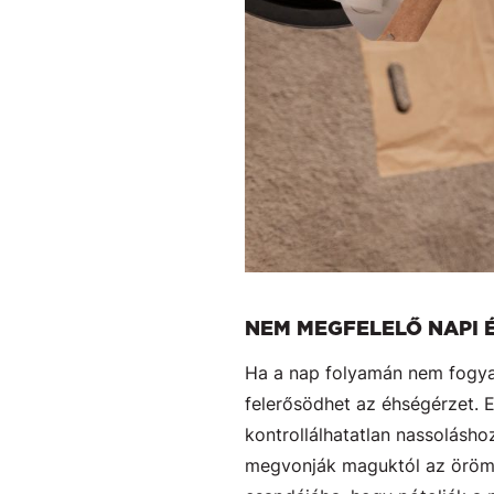
NEM MEGFELELŐ NAPI 
Ha a nap folyamán nem fogyas
felerősödhet az éhségérzet. 
kontrollálhatatlan nassolásho
megvonják maguktól az örömfor