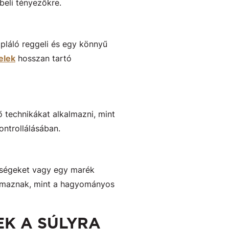
beli tényezőkre.
pláló reggeli és egy könnyű
elek
hosszan tartó
 technikákat alkalmazni, mint
ontrollálásában.
ldségeket vagy egy marék
talmaznak, mint a hagyományos
EK A SÚLYRA