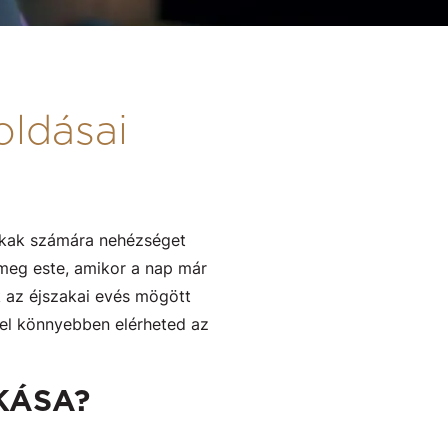
oldásai
sokak számára nehézséget
 meg este, amikor a nap már
k az éjszakai evés mögött
el könnyebben elérheted az
KÁSA?