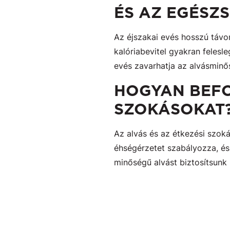
ÉS AZ EGÉSZ
Az éjszakai evés hosszú távon
kalóriabevitel gyakran felesl
evés zavarhatja az alvásminős
HOGYAN BEFO
SZOKÁSOKAT
Az alvás és az étkezési szoká
éhségérzetet szabályozza, és 
minőségű alvást biztosítsunk 