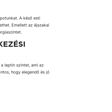
apotunkat. A késő esti
thet. Emellett az éjszakai
rgiaszintet.
KEZÉSI
a leptin szintet, ami az
fontos, hogy elegendő és jó