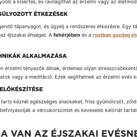
obb a kísértés, és rávilágíthat az érzelmi vagy az életmód
SÚLYOZOTT ÉTKEZÉSEK
endő tápanyagot, és ügyelj a rendszeres étkezésre. Egy tá
 az éjszakai éhséget. A
fehérjében
és a
rostban gazdag ét
CHNIKÁK ALKALMAZÁSA
en érzelmi tényezők állnak, érdemes olyan stresszcsökkentő
atok vagy a meditáció. Ezek segíthetnek az érzelmi evés k
ELŐKÉSZÍTÉSE
tarts kéznél egészséges snackeket, friss gyümölcsöt, zö
befolyásolják a vércukorszintet és kevesebb kalóriát tar
SA VAN AZ ÉJSZAKAI EVÉSN