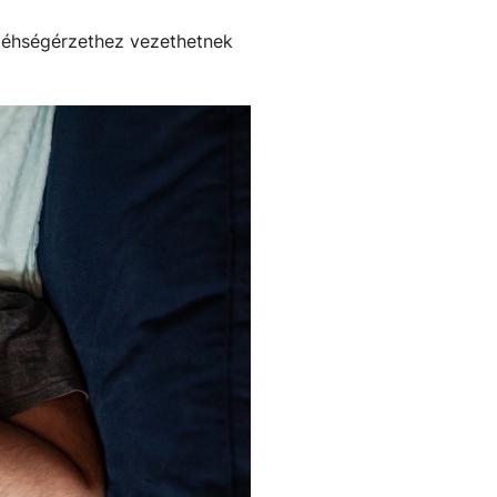
n éhségérzethez vezethetnek