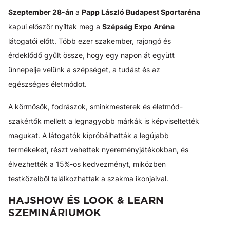
Szeptember 28-án
a
Papp László Budapest Sportaréna
kapui először nyíltak meg a
Szépség Expo Aréna
látogatói előtt. Több ezer szakember, rajongó és
érdeklődő gyűlt össze, hogy egy napon át együtt
ünnepelje velünk a szépséget, a tudást és az
egészséges életmódot.
A körmösök, fodrászok, sminkmesterek és életmód-
szakértők mellett a legnagyobb márkák is képviseltették
magukat. A látogatók kipróbálhatták a legújabb
termékeket, részt vehettek nyereményjátékokban, és
élvezhették a 15%-os kedvezményt, miközben
testközelből találkozhattak a szakma ikonjaival.
HAJSHOW ÉS LOOK & LEARN
SZEMINÁRIUMOK