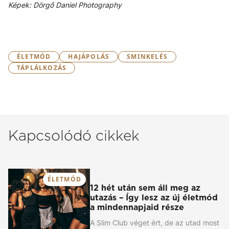
Képek: Dörgő Daniel Photography
ÉLETMÓD
HAJÁPOLÁS
SMINKELÉS
TÁPLÁLKOZÁS
Kapcsolódó cikkek
ÉLETMÓD
12 hét után sem áll meg az
utazás – Így lesz az új életmód
a mindennapjaid része
A Slim Club véget ért, de az utad most