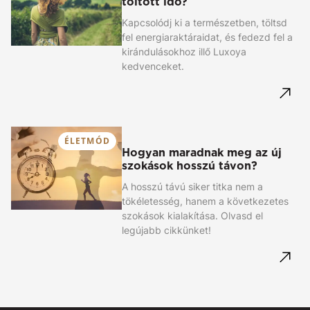
töltött idő?
Kapcsolódj ki a természetben, töltsd
fel energiaraktáraidat, és fedezd fel a
kirándulásokhoz illő Luxoya
kedvenceket.
ÉLETMÓD
Hogyan maradnak meg az új
szokások hosszú távon?
A hosszú távú siker titka nem a
tökéletesség, hanem a következetes
szokások kialakítása. Olvasd el
legújabb cikkünket!