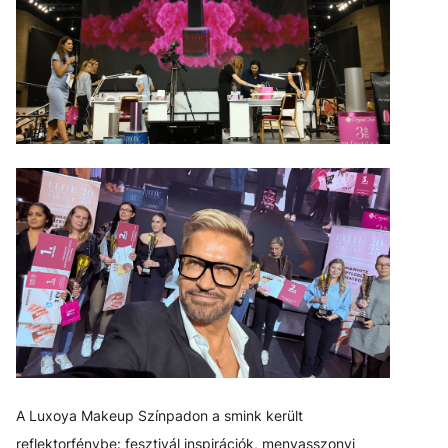
A Luxoya Makeup Színpadon a smink került
reflektorfénybe: fesztivál inspirációk, menyasszonyi