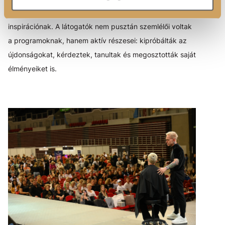
teret adott a találkozásnak, a tapasztalatcserének és az
inspirációnak. A látogatók nem pusztán szemlélői voltak
a programoknak, hanem aktív részesei: kipróbálták az
újdonságokat, kérdeztek, tanultak és megosztották saját
élményeiket is.