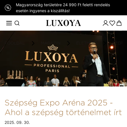
Magyarország területére 24 990 Ft feletti rendelés
esetén ingyenes a kiszállítás!
FŐOLDAL
MAGAZIN
ÉLETMÓD
SZÉPSÉ
Szépség Expo Aréna 2025 -
Ahol a szépség történelmet írt
2025. 09. 30.