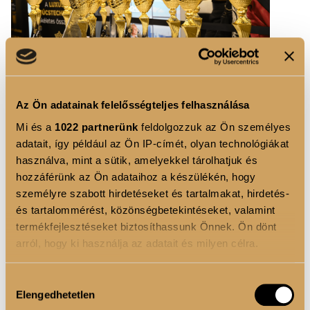
Az Ön adatainak felelősségteljes felhasználása
A fodrászok
négy kategóriában mutathatták meg
Mi és a
1022 partnerünk
feldolgozzuk az Ön személyes
adatait, így például az Ön IP-címét, olyan technológiákat
tudásukat:
Női hajvágás & Color, Férfi hajvágás,
használva, mint a sütik, amelyekkel tárolhatjuk és
Menyasszonyi haj és Címlapfotó. Mindegyik
hozzáférünk az Ön adataihoz a készülékén, hogy
versenyszám más-más szakmai kihívást állított a
személyre szabott hirdetéseket és tartalmakat, hirdetés-
résztvevők elé, a precíz technikai kivitelezéstől a
és tartalommérést, közönségbetekintéseket, valamint
színválasztás bátorságán át a kreatív látvány
termékfejlesztéseket biztosíthassunk Önnek. Ön dönt
megoldásokig.
arról, hogy ki használja az adatait és milyen célra.
A zsűri tagjai nemzetközi tapasztalattal rendelkező
Ha engedélyezi, a következőt is meg szeretnénk tenni:
Hozzájárulás
szakemberek voltak, akik a trendkövetés mellett nagy
Elengedhetetlen
Információgyűjtés az Ön földrajzi elhelyezkedéséről
kiválasztása