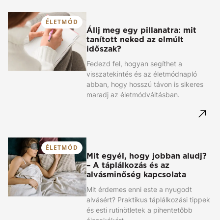
ÉLETMÓD
Állj meg egy pillanatra: mit
tanított neked az elmúlt
időszak?
Fedezd fel, hogyan segíthet a
visszatekintés és az életmódnapló
abban, hogy hosszú távon is sikeres
maradj az életmódváltásban.
ÉLETMÓD
Mit egyél, hogy jobban aludj?
– A táplálkozás és az
alvásminőség kapcsolata
Mit érdemes enni este a nyugodt
alvásért? Praktikus táplálkozási tippek
és esti rutinötletek a pihentetőbb