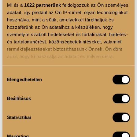
.*Forrás: Harvard Medical School. (2019). Gut
Mi és a
1022 partnerünk
feldolgozzuk az Ön személyes
Microbiome and Mental Health. Retrieved from Harvard
adatait, így például az Ön IP-címét, olyan technológiákat
Health.
használva, mint a sütik, amelyekkel tárolhatjuk és
hozzáférünk az Ön adataihoz a készülékén, hogy
személyre szabott hirdetéseket és tartalmakat, hirdetés-
és tartalommérést, közönségbetekintéseket, valamint
termékfejlesztéseket biztosíthassunk Önnek. Ön dönt
arról, hogy ki használja az adatait és milyen célra.
Ha engedélyezi, a következőt is meg szeretnénk tenni:
Hozzájárulás
Elengedhetetlen
Információgyűjtés az Ön földrajzi elhelyezkedéséről
kiválasztása
pár méteres pontossággal
Az Ön készülékén beazonosítása annak konkrét
Beállítások
tulajdonságainak (ujjlenyomat) aktív ellenőrzésével
Tudjon meg többet személyes adatainak feldolgozási
Statisztikai
módjairól és adja meg preferenciáit a
Részletek
pontban
. Bármikor módosíthatja vagy visszavonhatja a
Sütinyilatkozathoz való hozzájárulását.
Marketing