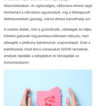
felszívódásában. Az egészséges, változatos étrend segít
fenntartani a mikrobiom egyensúlyát, míg a feldolgozott
élelmiszerekben gazdag, cukros étrend károsíthatja azt.
A rostdús ételek, mint a gyümölcsök, zöldségek és teljes
kiőrlésű gabonák fogyasztása különösen előnyös, mert
elősegítik a jótékony baktériumok szaporodását. Ezek a
baktériumok rövid láncú zsírsavakat (SCFA) termelnek,
amelyek táplálják a bélsejteket és támogatják az
immunrendszert.