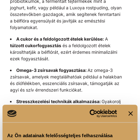
probiotikumok, a fermentált tejtermékek mint a
joghurt, kefir, vagy például a
Luxoya rostpuding
, olyan
összetevőkben gazdagok, amik segítenek fenntartani
a bélflóra egyensúlyát és javítják az emésztési
folyamatokat.
A cukor és a feldolgozott ételek kerülése:
A
túlzott cukorfogyasztás
és a feldolgozott ételek
károsíthatják a bélflórát, ezért érdemes minimalizálni
ezek fogyasztását.
Omega-3 zsírsavak fogyasztása:
Az omega-3
zsírsavak, amelyek megtalálhatóak például a halakban
és diófélékben, esszenciális zsírsavak, támogatják az
agyi és szív érrendszeri funkciókat.
Stresszkezelési technikák alkalmazása:
Gyakorolj
olyan stresszkezelési technikákat, mint a meditáció,
jóga vagy mély légzés. Ezek segítenek csökkenteni a
stressz negatív hatásait az emésztésre és a
mikrobiomra.
Az Ön adatainak felelősségteljes felhasználása