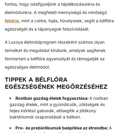
fontos, hogy odafigyeljünk a táplálkozásunkra és
életmódunkra. A megfelelő mennyiségű és minőségű
fehérje
, mint a csirke, tojás, hüvelyesek, segíti a bélflóra
egészségét és a tápanyagok felszívódását.
A Luxoya életmódprogram részeként számos olyan
terméket és megoldást kínálunk, amelyek segítenek
fenntartani a bélflóra egyensúlyát és támogatják az
egészséges életmódot.
TIPPEK A BÉLFLÓRA
EGÉSZSÉGÉNEK MEGŐRZÉSÉHEZ
Rostban gazdag ételek fogyasztása:
A rostban
gazdag ételek, mint a gyümölcsök, zöldségek és
teljes kiőrlésű gabonák, elősegítik a jótékony
baktériumok szaporodását a bélben.
Pro- és prebiotikumok beépítése az étrendbe:
A