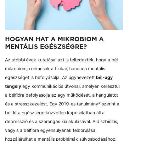
HOGYAN HAT A MIKROBIOM A
MENTÁLIS EGÉSZSÉGRE?
Az utóbbi évek kutatásai azt is felfedezték, hogy a bél
mikrobiomja nemcsak a fizikai, hanem a mentális
egészséget is befolyásolja. Az úgynevezett
bél-agy
tengely
egy kommunikációs útvonal, amelyen keresztül
a bélflóra befolyásolja az agy működését, a hangulatot
és a stresszkezelést. Egy 2019-es tanulmány* szerint a
bélflóra egészsége közvetlen kapcsolatban áll a
depresszió és a szorongás kialakulásával. A diszbiózis,
vagyis a bélflóra egyensúlyának felborulása,
hozzájárulhat a mentális problémák súlyosbodásához,