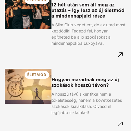
12 hét után sem áll meg az
utazás – Így lesz az új életmód
a mindennapjaid része
A Slim Club véget ért, de az utad most
kezdődik! Fedezd fel, hogyan
építheted be a jó szokásokat a
mindennapokba Luxoyával.
ÉLETMÓD
Hogyan maradnak meg az új
szokások hosszú távon?
A hosszú távú siker titka nem a
tökéletesség, hanem a következetes
szokások kialakítása. Olvasd el
legújabb cikkünket!