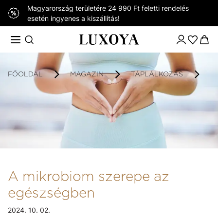
Magyarország területére 24 990 Ft feletti rendelés
esetén ingyenes a kiszállítás!
FŐOLDAL
MAGAZIN
TÁPLÁLKOZÁS
A
A mikrobiom szerepe az
egészségben
2024. 10. 02.