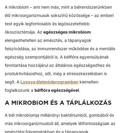
A mikrobiom – ami nem más, mint a bélrendszerünkben
élő mikroorganizmusok sokszínű közössége – az emberi
test egyik legfontosabb és legösszetettebb
ökoszisztémája. Az
egészséges mikrobiom
elengedhetetlen az emésztés, a tápanyagok
felszívódása, az immunrendszer működése és a mentális
egészség szempontjából is. A bélflóra egyensúlyának
fenntartása hozzájárul az általános egészségedhez és
produktivitásodhoz, sőt, még a stresszkezelésben is
segít. A
Luxoya életmódprogramban
kiemelten
foglalkozunk a
bélflóra egészségével
.
A MIKROBIOM ÉS A TÁPLÁLKOZÁS
A bél mikrobiomja milliárdnyi baktériumból, gombából és
más mikroorganizmusból áll, amelyek létfontosságúak az
emésztési folyamatokban és a tápanyagok