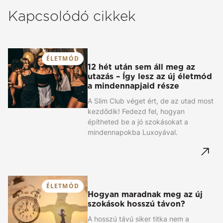
Kapcsolódó cikkek
ÉLETMÓD
12 hét után sem áll meg az
utazás – Így lesz az új életmód
a mindennapjaid része
A Slim Club véget ért, de az utad most
kezdődik! Fedezd fel, hogyan
építheted be a jó szokásokat a
mindennapokba Luxoyával.
ÉLETMÓD
Hogyan maradnak meg az új
szokások hosszú távon?
A hosszú távú siker titka nem a