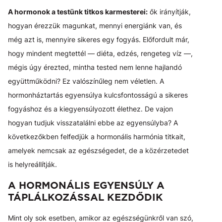
A hormonok a testünk titkos karmesterei:
ők irányítják,
hogyan érezzük magunkat, mennyi energiánk van, és
még azt is, mennyire sikeres egy fogyás. Előfordult már,
hogy mindent megtettél — diéta, edzés, rengeteg víz —,
mégis úgy érezted, mintha tested nem lenne hajlandó
együttműködni? Ez valószínűleg nem véletlen. A
hormonháztartás egyensúlya kulcsfontosságú a sikeres
fogyáshoz és a kiegyensúlyozott élethez. De vajon
hogyan tudjuk visszatalálni ebbe az egyensúlyba? A
következőkben felfedjük a hormonális harmónia titkait,
amelyek nemcsak az egészségedet, de a közérzetedet
is helyreállítják.
A HORMONÁLIS EGYENSÚLY A
TÁPLÁLKOZÁSSAL KEZDŐDIK
Mint oly sok esetben, amikor az egészségünkről van szó,