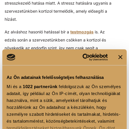
stresszkezelő hatása miatt. A stressz hatására ugyanis a
szervezetünkben kortizol termelődik, amely elősegíti a
hízást.
Az alváshoz hasonló hatással bír a
testmozgás
is. Az
edzés során a szervezetünkben csökken a kortizol és
növekedik az endorfin szint, így nem csak segít a
stressz levezetésében, de még boldogság hormonokat
is termel, így az edzés után vidámabbak,
energikusabbak leszünk. Edzés után pedig
Az Ön adatainak felelősségteljes felhasználása
bedobhatunk egy fehérjeturmixot, amellyel a napi
Mi és a
1022 partnerünk
feldolgozzuk az Ön személyes
fehérjebevitelünket is támogatjuk ráadásul kifejezetten
adatait, így például az Ön IP-címét, olyan technológiákat
ízletes.
használva, mint a sütik, amelyekkel tárolhatjuk és
hozzáférünk az Ön adataihoz a készülékén, hogy
FELADAT, SZOKÁS, RUTIN
személyre szabott hirdetéseket és tartalmakat, hirdetés-
A diéta időszakosan lehet, hogy segít a hormonháztartás
és tartalommérést, közönségbetekintéseket, valamint
termékfejlesztéseket biztosíthassunk Önnek. Ön dönt
rendberakásában, akár pár felesleges kilótól is