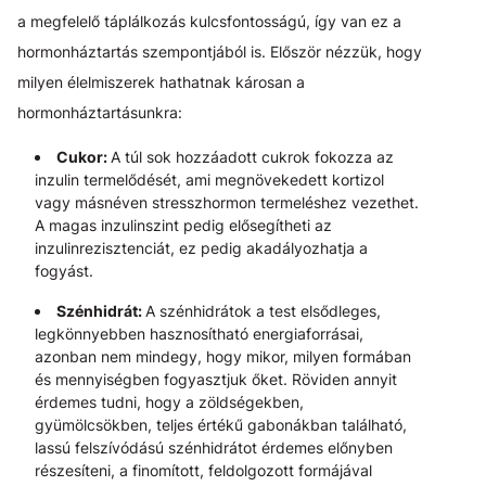
a megfelelő táplálkozás kulcsfontosságú, így van ez a
hormonháztartás szempontjából is. Először nézzük, hogy
milyen élelmiszerek hathatnak károsan a
hormonháztartásunkra:
Cukor:
A túl sok hozzáadott cukrok fokozza az
inzulin termelődését, ami megnövekedett kortizol
vagy másnéven stresszhormon termeléshez vezethet.
A magas inzulinszint pedig elősegítheti az
inzulinrezisztenciát, ez pedig akadályozhatja a
fogyást.
Szénhidrát:
A szénhidrátok a test elsődleges,
legkönnyebben hasznosítható energiaforrásai,
azonban nem mindegy, hogy mikor, milyen formában
és mennyiségben fogyasztjuk őket. Röviden annyit
érdemes tudni, hogy a zöldségekben,
gyümölcsökben, teljes értékű gabonákban található,
lassú felszívódású szénhidrátot érdemes előnyben
részesíteni, a finomított, feldolgozott formájával