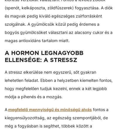
(spenót, kelkáposzta, zöldfűszerek) fogyasztása. A diók
és magvak pedig kiváló egészséges zsírforrásként
szolgálnak. A gyümölcsök közül pedig érdemes a
bogyós gyümölcsöket választani az alacsony cukor és a
magas antioxidáns tartalom miatt.
A HORMON LEGNAGYOBB
ELLENSÉGE: A STRESSZ
A stressz elkerülése nem egyszerű, sőt gyakran
lehetetlen feladat. Ebben a helyzetben kiemelten fontos,
hogy megfelelően tudjuk kezelni, ennek a két legjobb
módja a pihenés és a mozgás.
A
megfelelő mennyiségű és minőségű alvás
fontos a
kiegyensúlyozottság, az egészség szempontjából, de
még a fogyásban is segíthet, többek között a