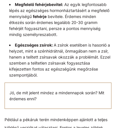
Megfelelő fehérjebevitel:
Az egyik legfontosabb
lépés az egészséges hormonháztartásért a megfelelő
mennyiségű
fehérje
bevitele. Érdemes minden
étkezés során érdemes legalább 20-30 gramm
fehérjét fogyasztani, persze a pontos mennyiség
mindig személyreszabott.
Egészséges zsírok:
A zsírok esetében is hasonló a
helyzet, mint a szénhidrátnál, önmagában nem a zsír,
hanem a telített zsírsavak okozzák a problémát. Ezzel
szemben a telítetlen zsírsavak fogyasztása
kifejezetten fontos az egészségünk megőrzése
szempontjából.
Jó, de mit jelent mindez a mindennapok során? Mit
érdemes enni?
Például a pékáruk terén mindenképpen ajánlott a teljes
kiőrlésű verziókat választani. Fontos a leveles zöldek