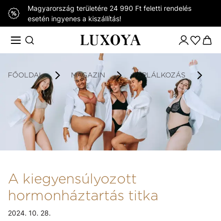
Magyarország területére 24 990 Ft feletti rendelés
esetén ingyenes a kiszállítás!
FŐOLDAL
MAGAZIN
TÁPLÁLKOZÁS
A
A kiegyensúlyozott
hormonháztartás titka
2024. 10. 28.