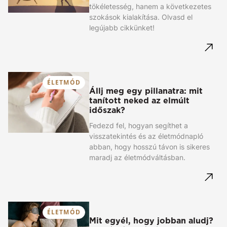
tökéletesség, hanem a következetes
szokások kialakítása. Olvasd el
legújabb cikkünket!
ÉLETMÓD
Állj meg egy pillanatra: mit
tanított neked az elmúlt
időszak?
Fedezd fel, hogyan segíthet a
visszatekintés és az életmódnapló
abban, hogy hosszú távon is sikeres
maradj az életmódváltásban.
ÉLETMÓD
Mit egyél, hogy jobban aludj?