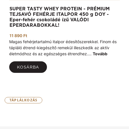
SUPER TASTY WHEY PROTEIN - PRÉMIUM
TEJSAVÓ FEHÉRJE ITALPOR 450 g DOY -
Eper-fehér csokoládé ízű VALÓDI
EPERDARABOKKAL!
11 890 Ft
Magas fehérjetartalmú italpor édesítőszerekkel. Finom és
tápláló étrend-kiegészítő remekül illeszkedik az aktív
életmódhoz és az egészséges étrendhez....
Tovább
KOSÁRBA
TÁPLÁLKOZÁS