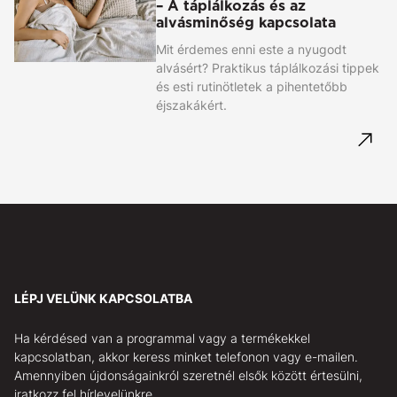
– A táplálkozás és az
alvásminőség kapcsolata
Mit érdemes enni este a nyugodt
alvásért? Praktikus táplálkozási tippek
és esti rutinötletek a pihentetőbb
éjszakákért.
LÉPJ VELÜNK KAPCSOLATBA
Ha kérdésed van a programmal vagy a termékekkel
kapcsolatban, akkor keress minket telefonon vagy e-mailen.
Amennyiben újdonságainkról szeretnél elsők között értesülni,
iratkozz fel hírlevelünkre.