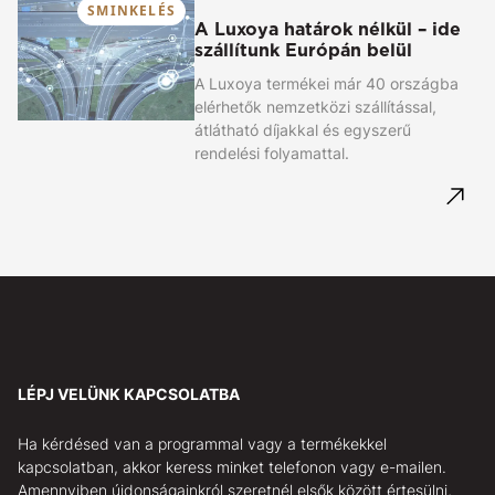
SMINKELÉS
A Luxoya határok nélkül – ide
szállítunk Európán belül
A Luxoya termékei már 40 országba
elérhetők nemzetközi szállítással,
átlátható díjakkal és egyszerű
rendelési folyamattal.
LÉPJ VELÜNK KAPCSOLATBA
Ha kérdésed van a programmal vagy a termékekkel
kapcsolatban, akkor keress minket telefonon vagy e-mailen.
Amennyiben újdonságainkról szeretnél elsők között értesülni,