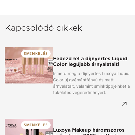
Kapcsolódó cikkek
SMINKELÉS
Fedezd fel a díjnyertes Liquid
Color legújabb árnyalatait!
Ismerd meg a díjnyertes Luxoya Liquid
Color új gyémántfényű és matt
árnyalatait, valamint sminktippjeinket a
tökéletes végeredményért.
SMINKELÉS
Luxoya Makeup háromszoros