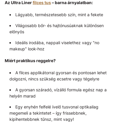
Az Ultra Liner
filces tus
– barna árnyalatban:
Lágyabb, természetesebb szín, mint a fekete
Világosabb bőr- és hajtónusúaknak különösen
előnyös
Ideális irodába, nappali viselethez vagy "no
makeup" look-hoz
Miért praktikus reggelre?
A filces applikátorral gyorsan és pontosan lehet
dolgozni, nincs szükség ecsetre vagy tégelyre
A gyorsan száradó, vízálló formula egész nap a
helyén marad
Egy enyhén felfelé ívelő tusvonal optikailag
megemeli a tekintetet – így frissebbnek,
kipihentebbnek tűnsz, mint vagy!