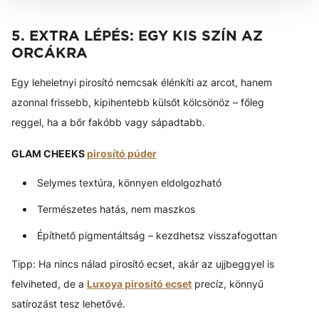
5. EXTRA LÉPÉS: EGY KIS SZÍN AZ
ORCÁKRA
Egy leheletnyi pirosító nemcsak élénkíti az arcot, hanem
azonnal frissebb, kipihentebb külsőt kölcsönöz – főleg
reggel, ha a bőr fakóbb vagy sápadtabb.
GLAM CHEEKS
pirosító púder
Selymes textúra, könnyen eldolgozható
Természetes hatás, nem maszkos
Építhető pigmentáltság – kezdhetsz visszafogottan
Tipp: Ha nincs nálad pirosító ecset, akár az ujjbeggyel is
felviheted, de a
Luxoya pirosító ecset
precíz, könnyű
satírozást tesz lehetővé.