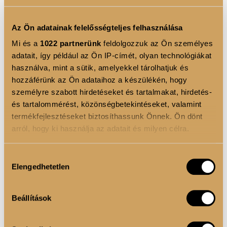
vidd fel, ezzel a technikával elkerülhető a csomósodás
és egyenletesebb lesz a fedés.
Az Ön adatainak felelősségteljes felhasználása
Mi és a
1022 partnerünk
feldolgozzuk az Ön személyes
adatait, így például az Ön IP-címét, olyan technológiákat
4. ÜDE AJKAK – SMINK ÉS ÁPOLÁS
használva, mint a sütik, amelyekkel tárolhatjuk és
EGYBEN
hozzáférünk az Ön adataihoz a készülékén, hogy
személyre szabott hirdetéseket és tartalmakat, hirdetés-
Az ajkak frissessége szinte azonnal megváltoztatja az
és tartalommérést, közönségbetekintéseket, valamint
összképet. A jó hír: nem kell választanod a szín és az
termékfejlesztéseket biztosíthassunk Önnek. Ön dönt
ápolás között.
arról, hogy ki használja az adatait és milyen célra.
A Color Shine
rúzs
Ha engedélyezi, a következőt is meg szeretnénk tenni:
Hozzájárulás
Elengedhetetlen
Információgyűjtés az Ön földrajzi elhelyezkedéséről
Balzsamos, hidratáló formula
kiválasztása
pár méteres pontossággal
Természetes fény, telt hatás
Az Ön készülékén beazonosítása annak konkrét
Beállítások
tulajdonságainak (ujjlenyomat) aktív ellenőrzésével
Kényelmes viselet, egész nap
Tudjon meg többet személyes adatainak feldolgozási
A Color Glaze
szájfény