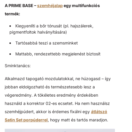
A PRIME BASE –
szemhéjalap
egy multifunkciós
termék:
Kiegyenlíti a bőr tónusát (pl. hajszálerek,
pigmentfoltok halványítására)
Tartósabbá teszi a szemsminket
Mattabb, rendezettebb megjelenést biztosít
Sminktanács:
Alkalmazd tapogató mozdulatokkal, ne húzogasd – így
jobban eldolgozható és természetesebb lesz a
végeredmény. A tökéletes eredmény érdekében
használd a korrektor 02-es ecsetet. Ha nem használsz
szemhéjpúdert, akkor is érdemes fixálni egy
átlátszó
Satin Set porpúderrel
, hogy matt és tartós maradjon.