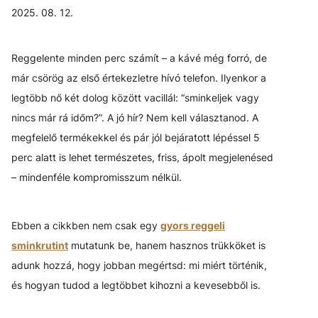
2025. 08. 12.
Reggelente minden perc számít – a kávé még forró, de
már csörög az első értekezletre hívó telefon. Ilyenkor a
legtöbb nő két dolog között vacillál: “sminkeljek vagy
nincs már rá időm?”. A jó hír? Nem kell választanod. A
megfelelő termékekkel és pár jól bejáratott lépéssel 5
perc alatt is lehet természetes, friss, ápolt megjelenésed
– mindenféle kompromisszum nélkül.
Ebben a cikkben nem csak egy
gyors reggeli
sminkrutint
mutatunk be, hanem hasznos trükköket is
adunk hozzá, hogy jobban megértsd: mi miért történik,
és hogyan tudod a legtöbbet kihozni a kevesebből is.