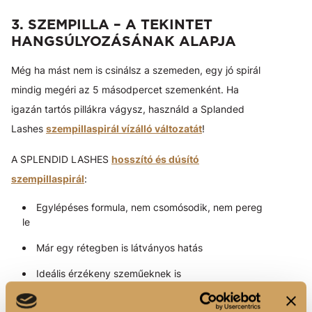
3. SZEMPILLA – A TEKINTET
HANGSÚLYOZÁSÁNAK ALAPJA
Még ha mást nem is csinálsz a szemeden, egy jó spirál
mindig megéri az 5 másodpercet szemenként. Ha
igazán tartós pillákra vágysz, használd a Splanded
Lashes
szempillaspirál vízálló változatát
!
A SPLENDID LASHES
hosszító és dúsító
szempillaspirál
:
Egylépéses formula, nem csomósodik, nem pereg
le
Már egy rétegben is látványos hatás
Ideális érzékeny szeműeknek is
Tanács: A szempillaspirált cikkcakkos mozdulatokkal