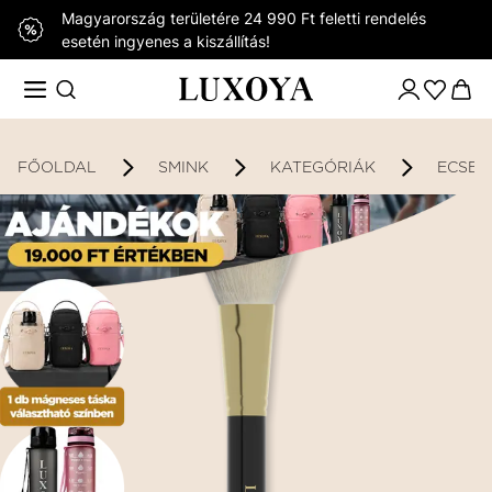
Magyarország területére 24 990 Ft feletti rendelés
esetén ingyenes a kiszállítás!
FŐOLDAL
SMINK
KATEGÓRIÁK
ECSET