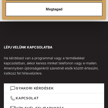
Luxoya Paris Co., Ltd.
27 Avenue de L'Opéra, 75001 Paris, France
Megtagad
LÉPJ VELÜNK KAPCSOLATBA
Ha kérdésed van a programmal vagy a termékekkel
kapcsolatban, akkor keress minket telefonon vagy e-mailen.
Amennyiben újdonságainkról szeretnél elsők között értesülni,
iratkozz fel hírlevelünkre.
GYAKORI KÉRDÉSEK
KAPCSOLAT