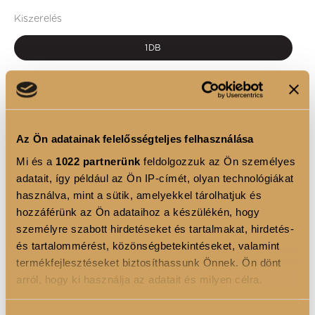
Kiszerelés
1DB
PIROSÍTÓ 01
Színválaszték
Az Ön adatainak felelősségteljes felhasználása
1
Mi és a
1022 partnerünk
feldolgozzuk az Ön személyes
KOSÁRBA
adatait, így például az Ön IP-címét, olyan technológiákat
használva, mint a sütik, amelyekkel tárolhatjuk és
hozzáférünk az Ön adataihoz a készülékén, hogy
személyre szabott hirdetéseket és tartalmakat, hirdetés-
és tartalommérést, közönségbetekintéseket, valamint
TERMÉKLEÍRÁS
termékfejlesztéseket biztosíthassunk Önnek. Ön dönt
arról, hogy ki használja az adatait és milyen célra.
Különleges, kézzel formált, szintetikus szőrből
készült, puha, nagyobb sűrűségű pirosító ecset.
Ha engedélyezi, a következőt is meg szeretnénk tenni: