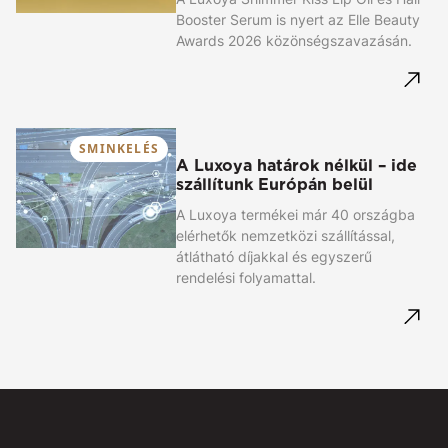
Booster Serum is nyert az Elle Beauty
Awards 2026 közönségszavazásán.
SMINKELÉS
A Luxoya határok nélkül – ide
szállítunk Európán belül
A Luxoya termékei már 40 országba
elérhetők nemzetközi szállítással,
átlátható díjakkal és egyszerű
rendelési folyamattal.