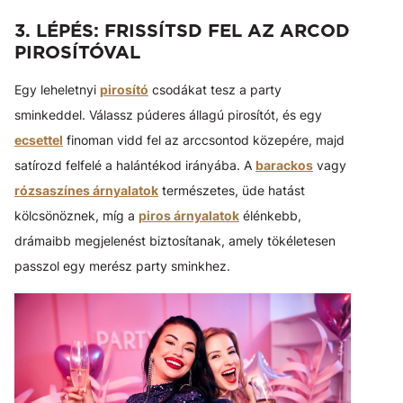
3. LÉPÉS: FRISSÍTSD FEL AZ ARCOD
PIROSÍTÓVAL
Egy leheletnyi
pirosító
csodákat tesz a party
sminkeddel. Válassz púderes állagú pirosítót, és egy
ecsettel
finoman vidd fel az arccsontod közepére, majd
satírozd felfelé a halántékod irányába. A
barackos
vagy
rózsaszínes árnyalatok
természetes, üde hatást
kölcsönöznek, míg a
piros árnyalatok
élénkebb,
drámaibb megjelenést biztosítanak, amely tökéletesen
passzol egy merész party sminkhez.