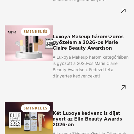
SMINKELÉS
Luxoya Makeup háromszoros
győzelem a 2026-os Marie
Claire Beauty Awardson
A Luxoya Makeup három kategóriában
is győzött a 2026-os Marie Claire
Beauty Awardson. Fedezd fel a
díjnyertes kedvenceket!
SMINKELÉS
Két Luxoya kedvenc is díjat
nyert az Elle Beauty Awards
2026-on
A Luxoya Shimmer Kiss Lip Oil és Hair