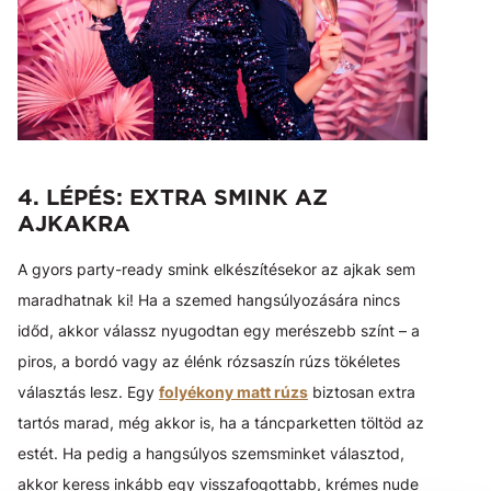
4. LÉPÉS: EXTRA SMINK AZ
AJKAKRA
A gyors party-ready smink elkészítésekor az ajkak sem
maradhatnak ki! Ha a szemed hangsúlyozására nincs
időd, akkor válassz nyugodtan egy merészebb színt – a
piros, a bordó vagy az élénk rózsaszín rúzs tökéletes
választás lesz. Egy
folyékony matt rúzs
biztosan extra
tartós marad, még akkor is, ha a táncparketten töltöd az
estét. Ha pedig a hangsúlyos szemsminket választod,
akkor keress inkább egy visszafogottabb, krémes nude