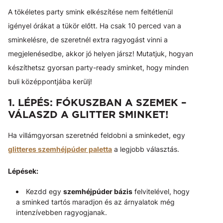
A tökéletes party smink elkészítése nem feltétlenül
igényel órákat a tükör előtt. Ha csak 10 perced van a
sminkelésre, de szeretnél extra ragyogást vinni a
megjelenésedbe, akkor jó helyen jársz! Mutatjuk, hogyan
készíthetsz gyorsan party-ready sminket, hogy minden
buli középpontjába kerülj!
1. LÉPÉS: FÓKUSZBAN A SZEMEK –
VÁLASZD A GLITTER SMINKET!
Ha villámgyorsan szeretnéd feldobni a sminkedet, egy
glitteres szemhéjpúder paletta
a legjobb választás.
Lépések:
Kezdd egy
szemhéjpúder bázis
felvitelével, hogy
a sminked tartós maradjon és az árnyalatok még
intenzívebben ragyogjanak.