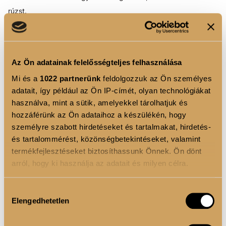
rúzst.
5. LÉPÉS: UTOLSÓ SIMÍTÁSOK – A
FIXÁLÁS
Az Ön adatainak felelősségteljes felhasználása
Ahhoz, hogy a sminked egész este party-ready
Mi és a
1022 partnerünk
feldolgozzuk az Ön személyes
maradjon, használj átlátszó
fixáló púdert!
Vigyél fel egy
adatait, így például az Ön IP-címét, olyan technológiákat
vékony réteget a T-zónádra és az álladra, hogy mattítsd
használva, mint a sütik, amelyekkel tárolhatjuk és
a bőröd és megakadályozd a smink elmozdulását. A
hozzáférünk az Ön adataihoz a készülékén, hogy
púder nemcsak tartósabbá teszi a sminkedet, de
személyre szabott hirdetéseket és tartalmakat, hirdetés-
természetes hatást is kölcsönöz a megjelenésednek.
és tartalommérést, közönségbetekintéseket, valamint
termékfejlesztéseket biztosíthassunk Önnek. Ön dönt
NÉHÁNY GYORS TIPP A ROHANÓS
arról, hogy ki használja az adatait és milyen célra.
ESTÉKRE
Ha engedélyezi, a következőt is meg szeretnénk tenni:
A highlight ereje: A fixáló púder után egy kis
Hozzájárulás
Elengedhetetlen
Információgyűjtés az Ön földrajzi elhelyezkedéséről
kiválasztása
highlighterrel koronázd meg a szépséged! Vigyél fel egy
pár méteres pontossággal
kevés csillogást az arccsontodra, a szemöldökcsontodra
Az Ön készülékén beazonosítása annak konkrét