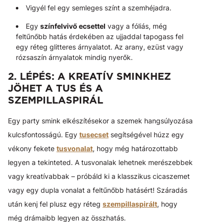
Vigyél fel egy semleges színt a szemhéjadra.
Egy
színfelvivő ecsettel
vagy a fóliás, még
feltűnőbb hatás érdekében az ujjaddal tapogass fel
egy réteg glitteres árnyalatot. Az arany, ezüst vagy
rózsaszín árnyalatok mindig nyerők.
2. LÉPÉS: A KREATÍV SMINKHEZ
JÖHET A TUS ÉS A
SZEMPILLASPIRÁL
Egy party smink elkészítésekor a szemek hangsúlyozása
kulcsfontosságú. Egy
tusecset
segítségével húzz egy
vékony fekete
tusvonalat
, hogy még határozottabb
legyen a tekinteted. A tusvonalak lehetnek merészebbek
vagy kreatívabbak – próbáld ki a klasszikus cicaszemet
vagy egy dupla vonalat a feltűnőbb hatásért! Száradás
után kenj fel plusz egy réteg
szempillaspirált
, hogy
még drámaibb legyen az összhatás.