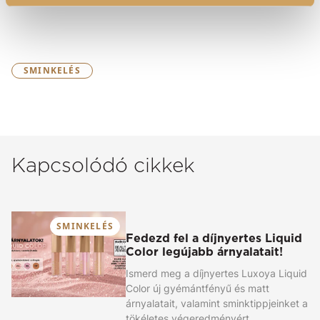
SMINKELÉS
Kapcsolódó cikkek
SMINKELÉS
Fedezd fel a díjnyertes Liquid
Color legújabb árnyalatait!
Ismerd meg a díjnyertes Luxoya Liquid
Color új gyémántfényű és matt
árnyalatait, valamint sminktippjeinket a
tökéletes végeredményért.