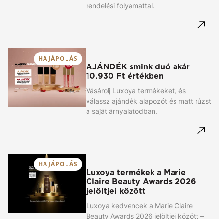
rendelési folyamattal.
HAJÁPOLÁS
AJÁNDÉK smink duó akár
10.930 Ft értékben
Vásárolj Luxoya termékeket, és
válassz ajándék alapozót és matt rúzst
a saját árnyalatodban.
HAJÁPOLÁS
Luxoya termékek a Marie
Claire Beauty Awards 2026
jelöltjei között
Luxoya kedvencek a Marie Claire
Beauty Awards 2026 jelöltjei között –