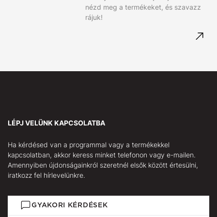
nézd meg a termékeket, és szavazz
rájuk!
LÉPJ VELÜNK KAPCSOLATBA
Ha kérdésed van a programmal vagy a termékekkel
kapcsolatban, akkor keress minket telefonon vagy e-mailen.
Amennyiben újdonságainkról szeretnél elsők között értesülni,
iratkozz fel hírlevelünkre.
GYAKORI KÉRDÉSEK