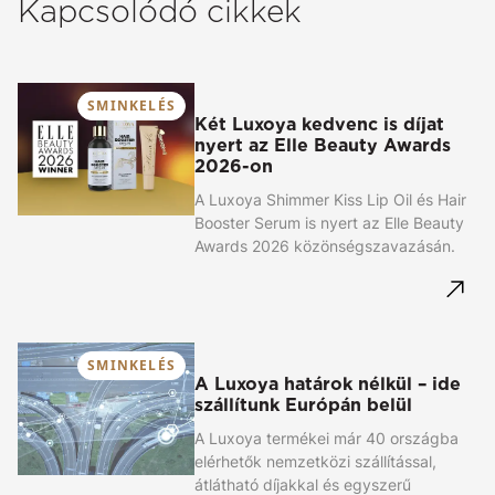
Kapcsolódó cikkek
SMINKELÉS
Két Luxoya kedvenc is díjat
nyert az Elle Beauty Awards
2026-on
A Luxoya Shimmer Kiss Lip Oil és Hair
Booster Serum is nyert az Elle Beauty
Awards 2026 közönségszavazásán.
SMINKELÉS
A Luxoya határok nélkül – ide
szállítunk Európán belül
A Luxoya termékei már 40 országba
elérhetők nemzetközi szállítással,
átlátható díjakkal és egyszerű