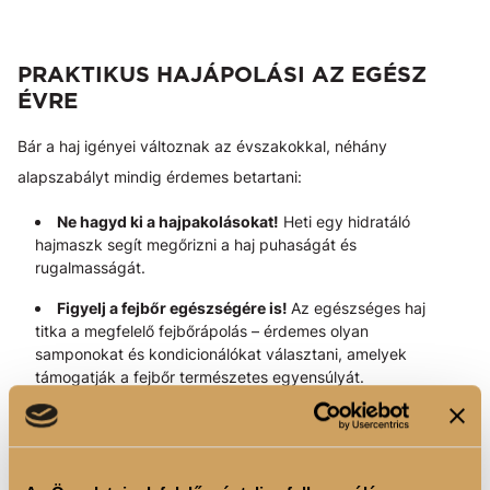
PRAKTIKUS HAJÁPOLÁSI AZ EGÉSZ
ÉVRE
Bár a haj igényei változnak az évszakokkal, néhány
alapszabályt mindig érdemes betartani:
Ne hagyd ki a hajpakolásokat!
Heti egy hidratáló
hajmaszk segít megőrizni a haj puhaságát és
rugalmasságát.
Figyelj a fejbőr egészségére is!
Az egészséges haj
titka a megfelelő fejbőrápolás – érdemes olyan
samponokat és kondicionálókat választani, amelyek
támogatják a fejbőr természetes egyensúlyát.
Kezeld a hajadat az évszaknak megfelelően!
Nyáron a könnyedebb, hidratáló formulák, télen pedig
a gazdagabb, regeneráló termékek jelentik a kulcsot.