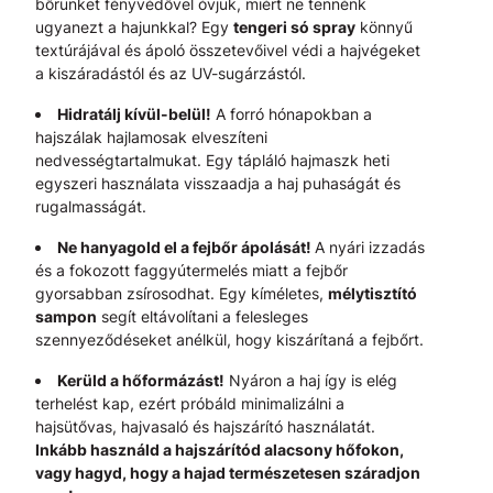
bőrünket fényvédővel óvjuk, miért ne tennénk
ugyanezt a hajunkkal? Egy
tengeri só spray
könnyű
textúrájával és ápoló összetevőivel védi a hajvégeket
a kiszáradástól és az UV-sugárzástól.
Hidratálj kívül-belül!
A forró hónapokban a
hajszálak hajlamosak elveszíteni
nedvességtartalmukat. Egy tápláló hajmaszk heti
egyszeri használata visszaadja a haj puhaságát és
rugalmasságát.
Ne hanyagold el a fejbőr ápolását!
A nyári izzadás
és a fokozott faggyútermelés miatt a fejbőr
gyorsabban zsírosodhat. Egy kíméletes,
mélytisztító
sampon
segít eltávolítani a felesleges
szennyeződéseket anélkül, hogy kiszárítaná a fejbőrt.
Kerüld a hőformázást!
Nyáron a haj így is elég
terhelést kap, ezért próbáld minimalizálni a
hajsütővas, hajvasaló és hajszárító használatát.
Inkább használd a hajszárítód alacsony hőfokon,
vagy hagyd, hogy a hajad természetesen száradjon