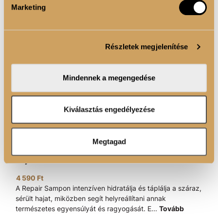
Sütinyilatkozathoz való hozzájárulását.
Marketing
Sütiket használunk a tartalmak és hirdetések személyre
szabásához, közösségi funkciók biztosításához,
Részletek megjelenítése
valamint weboldalforgalmunk elemzéséhez. Ezenkívül
közösségi média-, hirdető- és elemező partnereinkkel
megosztjuk az Ön weboldalhasználatra vonatkozó
Mindennek a megengedése
adatait, akik kombinálhatják az adatokat más olyan
adatokkal, amelyeket Ön adott meg számukra vagy az
Ön által használt más szolgáltatásokból gyűjtöttek.
Kiválasztás engedélyezése
Megtagad
REPAIR - Sampon 250ml - Száraz és sérült
hajra
4 590 Ft
A Repair Sampon intenzíven hidratálja és táplálja a száraz,
sérült hajat, miközben segít helyreállítani annak
természetes egyensúlyát és ragyogását. E...
Tovább