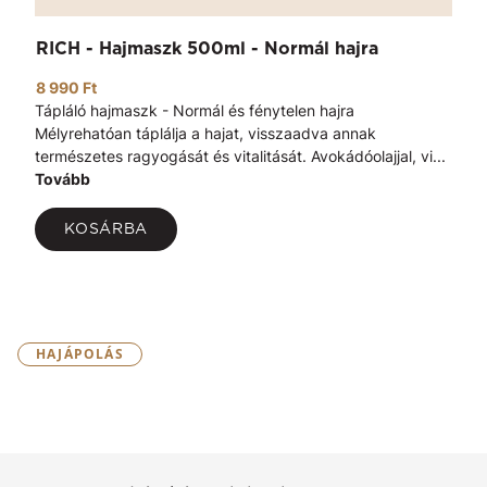
RICH - Hajmaszk 500ml - Normál hajra
8 990 Ft
Tápláló hajmaszk - Normál és fénytelen hajra
Mélyrehatóan táplálja a hajat, visszaadva annak
természetes ragyogását és vitalitását. Avokádóolajjal, vi...
Tovább
KOSÁRBA
HAJÁPOLÁS