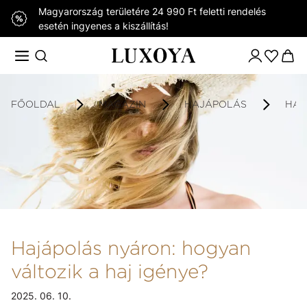
Magyarország területére 24 990 Ft feletti rendelés
esetén ingyenes a kiszállítás!
FŐOLDAL
MAGAZIN
HAJÁPOLÁS
HAJ
Hajápolás nyáron: hogyan
változik a haj igénye?
2025. 06. 10.