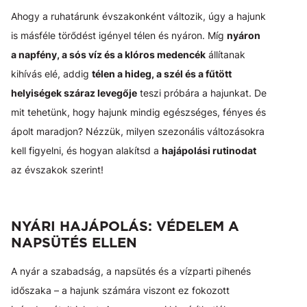
Ahogy a ruhatárunk évszakonként változik, úgy a hajunk
is másféle törődést igényel télen és nyáron. Míg
nyáron
a napfény, a sós víz és a klóros medencék
állítanak
kihívás elé, addig
télen a hideg, a szél és a fűtött
helyiségek száraz levegője
teszi próbára a hajunkat. De
mit tehetünk, hogy hajunk mindig egészséges, fényes és
ápolt maradjon? Nézzük, milyen szezonális változásokra
kell figyelni, és hogyan alakítsd a
hajápolási rutinodat
az évszakok szerint!
NYÁRI HAJÁPOLÁS: VÉDELEM A
NAPSÜTÉS ELLEN
A nyár a szabadság, a napsütés és a vízparti pihenés
időszaka – a hajunk számára viszont ez fokozott