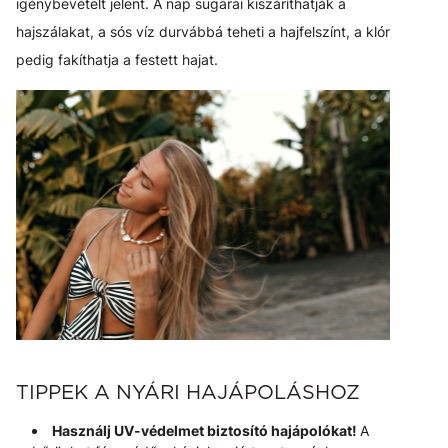
igénybevételt jelent. A nap sugarai kiszáríthatják a
hajszálakat, a sós víz durvábbá teheti a hajfelszínt, a klór
pedig fakíthatja a festett hajat.
TIPPEK A NYÁRI HAJÁPOLÁSHOZ
Használj UV-védelmet biztosító hajápolókat!
A