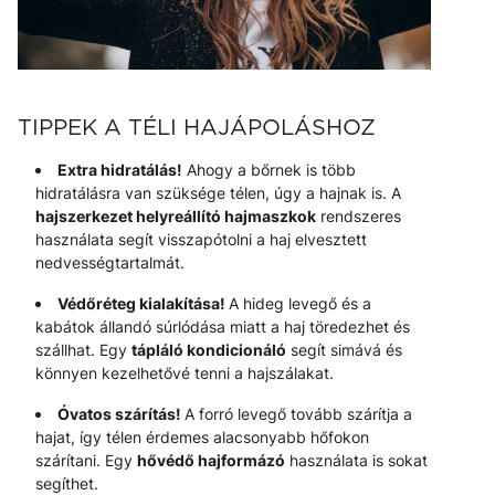
TIPPEK A TÉLI HAJÁPOLÁSHOZ
Extra hidratálás!
Ahogy a bőrnek is több
hidratálásra van szüksége télen, úgy a hajnak is. A
hajszerkezet helyreállító hajmaszkok
rendszeres
használata segít visszapótolni a haj elvesztett
nedvességtartalmát.
Védőréteg kialakítása!
A hideg levegő és a
kabátok állandó súrlódása miatt a haj töredezhet és
szállhat. Egy
tápláló kondicionáló
segít simává és
könnyen kezelhetővé tenni a hajszálakat.
Óvatos szárítás!
A forró levegő tovább szárítja a
hajat, így télen érdemes alacsonyabb hőfokon
szárítani. Egy
hővédő hajformázó
használata is sokat
segíthet.