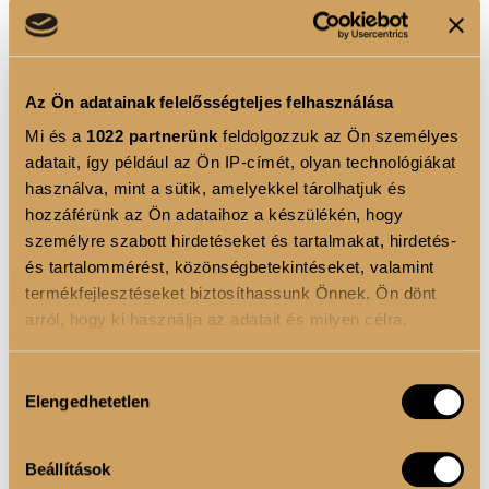
Természetes textúrát és volument ad a hajnak,
anélkül, hogy elnehezítené azt. A tengeri só segít
megteremteni a természetes, hullámos megjelenést,
amely egész nap tart.
Az Ön adatainak felelősségteljes felhasználása
Mi és a
1022 partnerünk
feldolgozzuk az Ön személyes
BOND REPAIR COMPLEX
adatait, így például az Ön IP-címét, olyan technológiákat
használva, mint a sütik, amelyekkel tárolhatjuk és
Erősíti a hajszálakat és helyreállítja a haj szerkezetét,
hozzáférünk az Ön adataihoz a készülékén, hogy
így a haj egészséges és fényes marad. Ez az
személyre szabott hirdetéseket és tartalmakat, hirdetés-
összetevő segít megelőzni a töredezést és erősíti a
és tartalommérést, közönségbetekintéseket, valamint
haj szerkezetét belülről kifelé.
termékfejlesztéseket biztosíthassunk Önnek. Ön dönt
arról, hogy ki használja az adatait és milyen célra.
NAPVÉDŐ SZŰRŐK
Ha engedélyezi, a következőt is meg szeretnénk tenni:
Hozzájárulás
Védelmet nyújtanak a káros UV-sugarak ellen,
Elengedhetetlen
Információgyűjtés az Ön földrajzi elhelyezkedéséről
kiválasztása
megakadályozva a hajszín fakulását és a haj
pár méteres pontossággal
károsodását. Ezek a szűrők megőrzik a haj
Az Ön készülékén beazonosítása annak konkrét
Beállítások
egészségét és ragyogását a napfényben is.
tulajdonságainak (ujjlenyomat) aktív ellenőrzésével