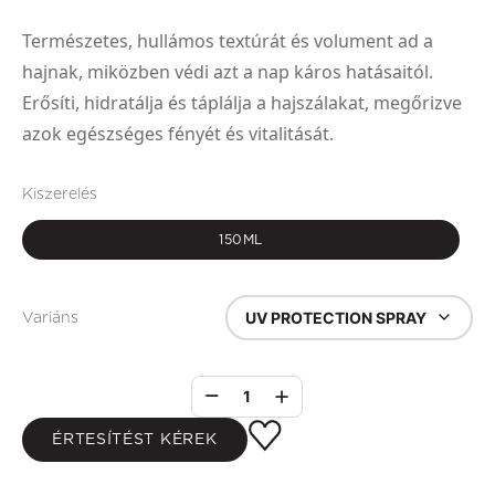
Természetes, hullámos textúrát és volument ad a
hajnak, miközben védi azt a nap káros hatásaitól.
Erősíti, hidratálja és táplálja a hajszálakat, megőrizve
azok egészséges fényét és vitalitását.
Kiszerelés
150ML
UV PROTECTION SPRAY
Variáns
1
ÉRTESÍTÉST KÉREK