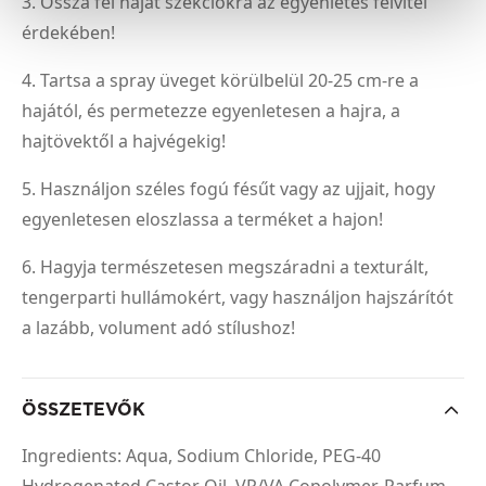
3. Ossza fel haját szekciókra az egyenletes felvitel
érdekében!
4. Tartsa a spray üveget körülbelül 20-25 cm-re a
hajától, és permetezze egyenletesen a hajra, a
hajtövektől a hajvégekig!
5. Használjon széles fogú fésűt vagy az ujjait, hogy
egyenletesen eloszlassa a terméket a hajon!
6. Hagyja természetesen megszáradni a texturált,
tengerparti hullámokért, vagy használjon hajszárítót
a lazább, volument adó stílushoz!
ÖSSZETEVŐK
Ingredients: Aqua, Sodium Chloride, PEG-40
Hydrogenated Castor Oil, VP/VA Copolymer, Parfum,