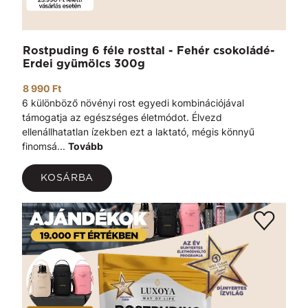
Rostpuding 6 féle rosttal - Fehér csokoládé-
Erdei gyümölcs 300g
8 990 Ft
6 különböző növényi rost egyedi kombinációjával
támogatja az egészséges életmódot. Élvezd
ellenállhatatlan ízekben ezt a laktató, mégis könnyű
finomsá...
Tovább
KOSÁRBA