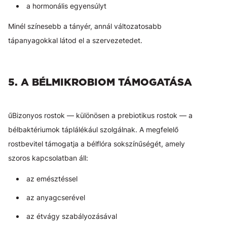
a hormonális egyensúlyt
Minél színesebb a tányér, annál változatosabb
tápanyagokkal látod el a szervezetedet.
5. A BÉLMIKROBIOM TÁMOGATÁSA
űBizonyos rostok — különösen a prebiotikus rostok — a
bélbaktériumok táplálékául szolgálnak. A megfelelő
rostbevitel támogatja a bélflóra sokszínűségét, amely
szoros kapcsolatban áll:
az emésztéssel
az anyagcserével
az étvágy szabályozásával