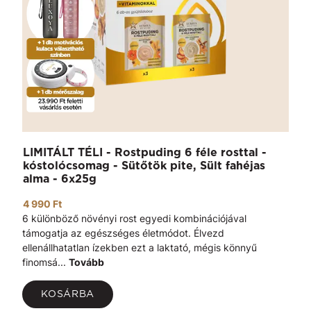
LIMITÁLT TÉLI - Rostpuding 6 féle rosttal -
kóstolócsomag - Sütőtök pite, Sült fahéjas
alma - 6x25g
4 990 Ft
6 különböző növényi rost egyedi kombinációjával
támogatja az egészséges életmódot. Élvezd
ellenállhatatlan ízekben ezt a laktató, mégis könnyű
finomsá...
Tovább
KOSÁRBA