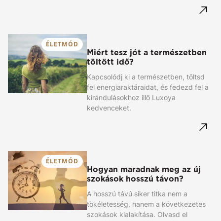
ÉLETMÓD
Miért tesz jót a természetben
töltött idő?
Kapcsolódj ki a természetben, töltsd
fel energiaraktáraidat, és fedezd fel a
kirándulásokhoz illő Luxoya
kedvenceket.
ÉLETMÓD
Hogyan maradnak meg az új
szokások hosszú távon?
A hosszú távú siker titka nem a
tökéletesség, hanem a következetes
szokások kialakítása. Olvasd el