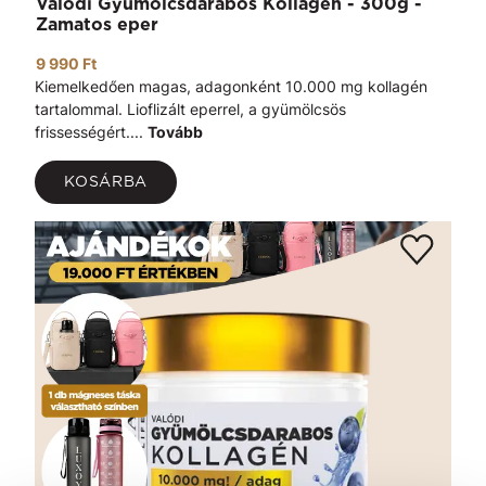
Valódi Gyümölcsdarabos Kollagén - 300g -
Zamatos eper
9 990 Ft
Kiemelkedően magas, adagonként 10.000 mg kollagén
tartalommal. Lioflizált eperrel, a gyümölcsös
frissességért....
Tovább
KOSÁRBA