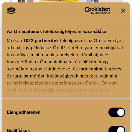
Az Ön adatainak felelősségteljes felhasználása
Mi és a
1022 partnerünk
feldolgozzuk az Ön személyes
adatait, így például az Ön IP-címét, olyan technológiákat
Valódi Gyümölcsdarabos Kollagén - 300g -
használva, mint a sütik, amelyekkel tárolhatjuk és
Kékáfonya
hozzáférünk az Ön adataihoz a készülékén, hogy
személyre szabott hirdetéseket és tartalmakat, hirdetés-
9 990 Ft
és tartalommérést, közönségbetekintéseket, valamint
Kiemelkedően magas, adagonként 10.000 mg kollagén
termékfejlesztéseket biztosíthassunk Önnek. Ön dönt
tartalommal. Lioflizált kékáfonyával, a gyümölcsös
frissességért....
Tovább
arról, hogy ki használja az adatait és milyen célra.
KOSÁRBA
Ha engedélyezi, a következőt is meg szeretnénk tenni:
Hozzájárulás
Elengedhetetlen
Információgyűjtés az Ön földrajzi elhelyezkedéséről
kiválasztása
pár méteres pontossággal
Az Ön készülékén beazonosítása annak konkrét
Beállítások