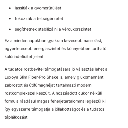
lassítják a gyomorürülést
fokozzák a teltségérzetet
segíthetnek stabilizálni a vércukorszintet
Ez a mindennapokban gyakran kevesebb nassolást,
egyenletesebb energiaszintet és könnyebben tartható
kalóriadeficitet jelent.
A tudatos rostbevitel támogatására jó választás lehet a
Luxoya Slim Fiber-Pro Shake is, amely glükomannánt,
zabrostot és útifűmaghéjat tartalmazó modern
rostkomplexszel készült. A hozzáadott cukor nélküli
formula ráadásul magas fehérjetartalommal egészül ki,
így egyszerre támogatja a jóllakottságot és a tudatos
táplálkozást.