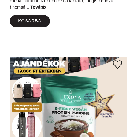
ellenállhatatlan ízekben ezt a laktató, mégis könnyű
finomsá...
Tovább
KOSÁRBA