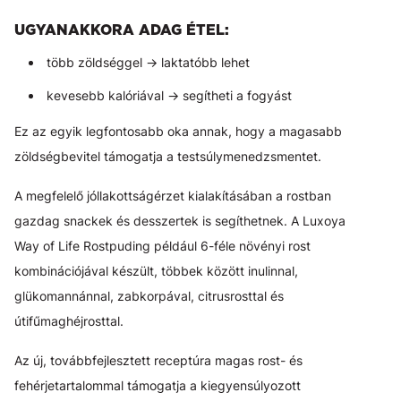
UGYANAKKORA ADAG ÉTEL:
több zöldséggel → laktatóbb lehet
kevesebb kalóriával → segítheti a fogyást
Ez az egyik legfontosabb oka annak, hogy a magasabb
zöldségbevitel támogatja a testsúlymenedzsmentet.
A megfelelő jóllakottságérzet kialakításában a rostban
gazdag snackek és desszertek is segíthetnek. A Luxoya
Way of Life Rostpuding például 6-féle növényi rost
kombinációjával készült, többek között inulinnal,
glükomannánnal, zabkorpával, citrusrosttal és
útifűmaghéjrosttal.
Az új, továbbfejlesztett receptúra magas rost- és
fehérjetartalommal támogatja a kiegyensúlyozott