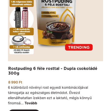
Rostpuding 6 féle rosttal - Dupla csokoládé
300g
8 990 Ft
6 különböző növényi rost egyedi kombinációjával
támogatja az egészséges életmódot. Élvezd
ellenállhatatlan ízekben ezt a laktató, mégis könnyű
finomsá...
Tovább