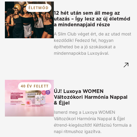
ÉLETMÓD
12 hét után sem áll meg az
utazás – Így lesz az új életmód
a mindennapjaid része
A Slim Club véget ért, de az utad most
kezdődik! Fedezd fel, hogyan
építheted be a jó szokásokat a
mindennapokba Luxoyával.
40 ÉV FELETT
ÚJ! Luxoya WOMEN
Változókori Harmónia Nappal
& Éjjel
Ismerd meg a Luxoya WOMEN
Változókori Harmónia Nappal & Éjjel
étrend-kiegészítőt! Kétfázisú formula a
napi ritmushoz igazítva.