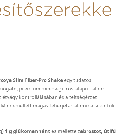
sítőszerekke
xoya Slim Fiber-Pro Shake
egy tudatos
mogató, prémium minőségű rostalapú italpor,
z étvágy kontrollálásában és a teltségérzet
 Mindemellett magas fehérjetartalommal alkottuk
 g)
1 g glükomannánt
és mellette z
abrostot, útifű