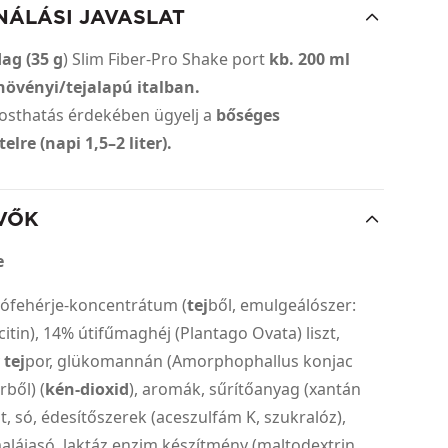
NÁLÁSI JAVASLAT
dag (35 g
) Slim Fiber-Pro Shake port
kb. 200 ml
növényi/tejalapú italban.
rosthatás érdekében ügyelj a
bőséges
elre (napi 1,5–2 liter).
VŐK
e
ófehérje-koncentrátum (
tej
ből, emulgeálószer:
itin), 14% útifűmaghéj (Plantago Ovata) liszt,
y
tej
por, glükomannán (Amorphophallus konjac
ből) (
kén-dioxid
), aromák, sűrítőanyag (xantán
t, só, édesítőszerek (aceszulfám K, szukralóz),
alájasó, laktáz enzim készítmény (maltodextrin