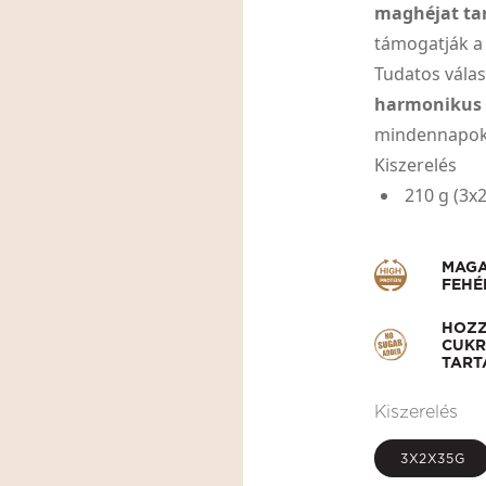
maghéjat ta
támogatják a
Tudatos vála
harmonikus 
mindennapok
Kiszerelés
210 g (3x
MAG
FEHÉ
HOZ
CUKR
TART
Kiszerelés
3X2X35G