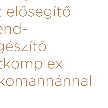
t elősegítő
end-
gészítő
tkomplex
ükomannánnal