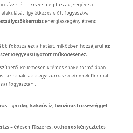
n vízzel érintkezve megduzzad, segítve a
ialakulását, így étkezés előtt fogyasztva
estsúlycsökkentést
energiaszegény étrend
ább fokozza ezt a hatást, miközben hozzájárul
az
szer kiegyensúlyozott működéséhez.
szíthető, kellemesen krémes shake formájában
ást azoknak, akik egyszerre szeretnének finomat
isat fogyasztani.
os – gazdag kakaós íz, banános frissességgel
erizs – édesen fűszeres, otthonos kényeztetés