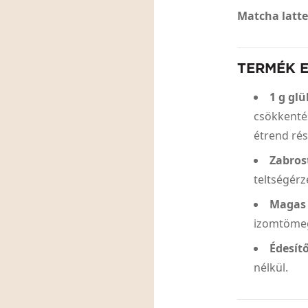
Matcha latte
TERMÉK 
1 g gl
csökkenté
étrend ré
Zabros
teltségérz
Magas 
izomtöme
Édesít
nélkül.