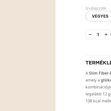
Ízválaszték
VEGYES
1
TERMÉKL
A
Slim Fiber
amely a
glü
kombinációjá
legalább 12 
108 kcal mell