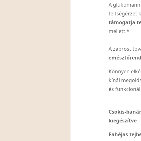
A glükomanná
teltségérzet k
támogatja t
mellett.*
A zabrost tov
emésztőrend
Könnyen elké
kínál megold
és funkcionál
Csokis-banán
kiegészítve
Fahéjas tejb