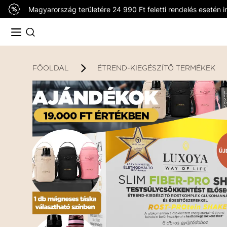
Magyarország területére 24 990 Ft feletti rendelés esetén in
FŐOLDAL
ÉTREND-KIEGÉSZÍTŐ TERMÉKEK