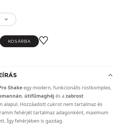
KOSÁRBA
EÍRÁS
-Pro Shake
egy modern, funkcionális rostkomplex,
komannán
,
útifűmaghéj
és a
zabrost
n alapul. Hozzáadott cukrot nem tartalmaz és
gramm fehérjét tartalmaz adagonként, maximum
ett. Így fehérjében is gazdag.