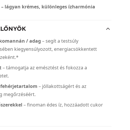
 – lágyan krémes, különleges ízharmónia
ELŐNYÖK
ükomannán / adag
– segít a testsúly
sében kiegyensúlyozott, energiacsökkentett
szeként.*
t
– támogatja az emésztést és fokozza a
etet.
fehérjetartalom
– jóllakottságért és az
g megőrzéséért.
őszerekkel
– finoman édes íz, hozzáadott cukor