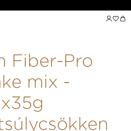
MOGATÁS
SLIM FIBER-PRO SHAKE MIX - 3X2X35G TE
m Fiber-Pro
ke mix -
2x35g
tsúlycsökken