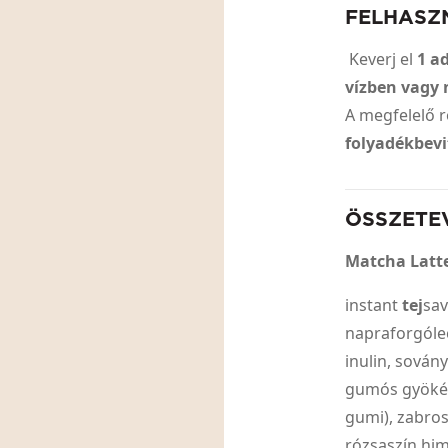
FELHASZ
Keverj el
1 a
vízben vagy 
A megfelelő 
folyadékbevit
ÖSSZETE
Matcha Latt
instant
tej
sav
napraforgólec
inulin, sován
gumós gyökér
gumi), zabros
rózsaszín him