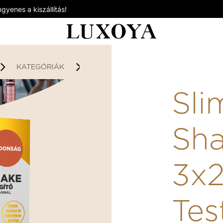
gyenes a kiszállítás!
KATEGÓRIÁK
TESTSÚLYCSÖKKENTÉS / DIÉTA TÁ
Sli
Sha
3x
Tes