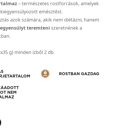
rtalmaz
– természetes rostforrások, amelyek
 kiegyensúlyozott emésztést.
sztás azok számára, akik nem diétázni, hanem
egyensúlyt teremteni
szeretnének a
ban.
2x35 g) minden ízből 2 db
AS
ROSTBAN GAZDAG
RJETARTALOM
ZÁADOTT
OT NEM
ALMAZ