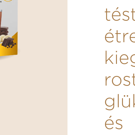
tés
étr
kie
ros
gl
és