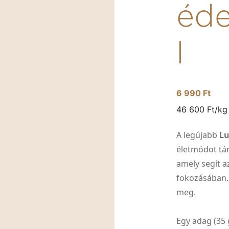
éde
l
6 990 Ft
46 600 Ft/kg
A legújabb
Lu
életmódot tá
amely segít a
fokozásában.
meg.
Egy adag (35