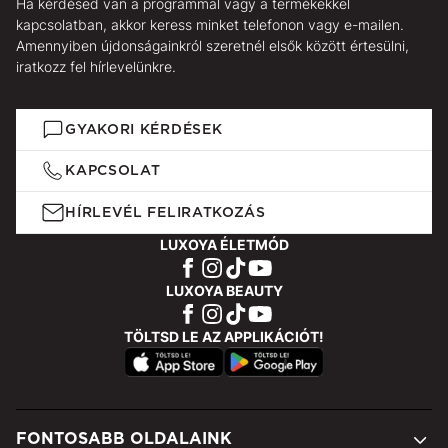
Ha kérdésed van a programmal vagy a termékekkel
kapcsolatban, akkor keress minket telefonon vagy e-mailen.
Amennyiben újdonságainkról szeretnél elsők között értesülni,
iratkozz fel hírlevelünkre.
GYAKORI KÉRDÉSEK
KAPCSOLAT
HÍRLEVÉL FELIRATKOZÁS
LUXOYA ÉLETMÓD
LUXOYA BEAUTY
TÖLTSD LE AZ APPLIKÁCIÓT!
FONTOSABB OLDALAINK