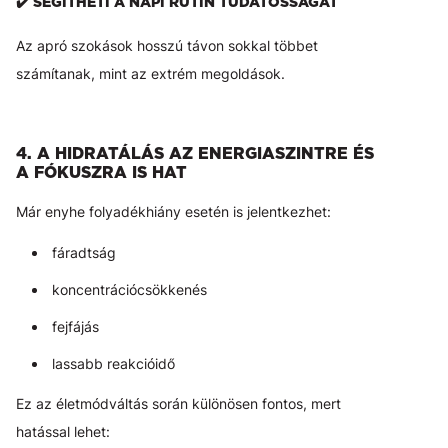
✔️ SEGÍTHETI A NAPI RUTIN TUDATOSSÁGÁT
Az apró szokások hosszú távon sokkal többet
számítanak, mint az extrém megoldások.
4. A HIDRATÁLÁS AZ ENERGIASZINTRE ÉS
A FÓKUSZRA IS HAT
Már enyhe folyadékhiány esetén is jelentkezhet:
fáradtság
koncentrációcsökkenés
fejfájás
lassabb reakcióidő
Ez az életmódváltás során különösen fontos, mert
hatással lehet: