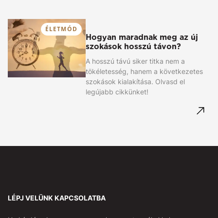
ÉLETMÓD
Hogyan maradnak meg az új
szokások hosszú távon?
A hosszú távú siker titka nem a
tökéletesség, hanem a következetes
szokások kialakítása. Olvasd el
legújabb cikkünket!
LÉPJ VELÜNK KAPCSOLATBA