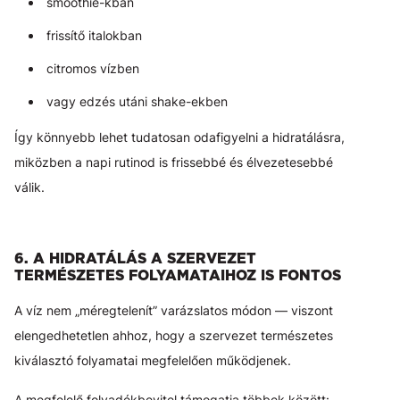
smoothie-kban
frissítő italokban
citromos vízben
vagy edzés utáni shake-ekben
Így könnyebb lehet tudatosan odafigyelni a hidratálásra,
miközben a napi rutinod is frissebbé és élvezetesebbé
válik.
6. A HIDRATÁLÁS A SZERVEZET
TERMÉSZETES FOLYAMATAIHOZ IS FONTOS
A víz nem „méregtelenít” varázslatos módon — viszont
elengedhetetlen ahhoz, hogy a szervezet természetes
kiválasztó folyamatai megfelelően működjenek.
A megfelelő folyadékbevitel támogatja többek között: