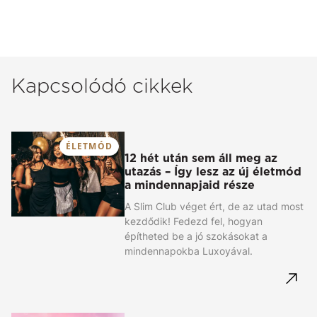
Kapcsolódó cikkek
ÉLETMÓD
12 hét után sem áll meg az
utazás – Így lesz az új életmód
a mindennapjaid része
A Slim Club véget ért, de az utad most
kezdődik! Fedezd fel, hogyan
építheted be a jó szokásokat a
mindennapokba Luxoyával.