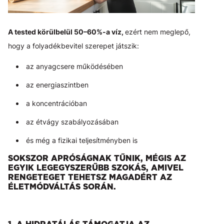
A tested körülbelül 50–60%-a víz,
ezért nem meglepő,
hogy a folyadékbevitel szerepet játszik:
az anyagcsere működésében
az energiaszintben
a koncentrációban
az étvágy szabályozásában
és még a fizikai teljesítményben is
SOKSZOR APRÓSÁGNAK TŰNIK, MÉGIS AZ
EGYIK LEGEGYSZERŰBB SZOKÁS, AMIVEL
RENGETEGET TEHETSZ MAGADÉRT AZ
ÉLETMÓDVÁLTÁS SORÁN.