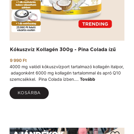
Kókuszvíz Kollagén 300g - Pina Colada ízű
9 990 Ft
4000 mg valódi kókuszvízport tartalmazó kollagén italpor,
adagonként 6000 mg kollagén tartalommal és apró Q10
szemcsékkel. Pina Colada ízben....
Tovább
KOSÁRBA