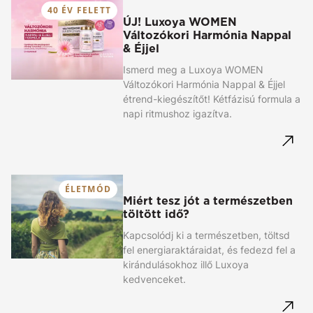
40 ÉV FELETT
ÚJ! Luxoya WOMEN
Változókori Harmónia Nappal
& Éjjel
Ismerd meg a Luxoya WOMEN
Változókori Harmónia Nappal & Éjjel
étrend-kiegészítőt! Kétfázisú formula a
napi ritmushoz igazítva.
ÉLETMÓD
Miért tesz jót a természetben
töltött idő?
Kapcsolódj ki a természetben, töltsd
fel energiaraktáraidat, és fedezd fel a
kirándulásokhoz illő Luxoya
kedvenceket.