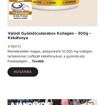
Valódi Gyümölcsdarabos Kollagén - 300g -
Kékáfonya
9 990 Ft
Kiemelkedően magas, adagonként 10.000 mg kollagén
tartalommal. Lioflizált kékáfonyával, a gyümölcsös
frissességért....
Tovább
KOSÁRBA