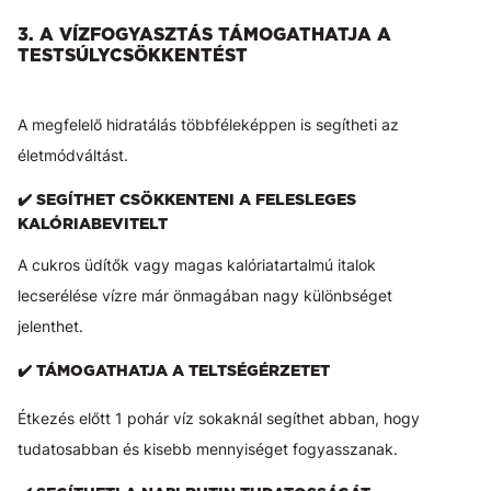
3. A VÍZFOGYASZTÁS TÁMOGATHATJA A
TESTSÚLYCSÖKKENTÉST
A megfelelő hidratálás többféleképpen is segítheti az
életmódváltást.
✔️ SEGÍTHET CSÖKKENTENI A FELESLEGES
KALÓRIABEVITELT
A cukros üdítők vagy magas kalóriatartalmú italok
lecserélése vízre már önmagában nagy különbséget
jelenthet.
✔️ TÁMOGATHATJA A TELTSÉGÉRZETET
Étkezés előtt 1 pohár víz sokaknál segíthet abban, hogy
tudatosabban és kisebb mennyiséget fogyasszanak.