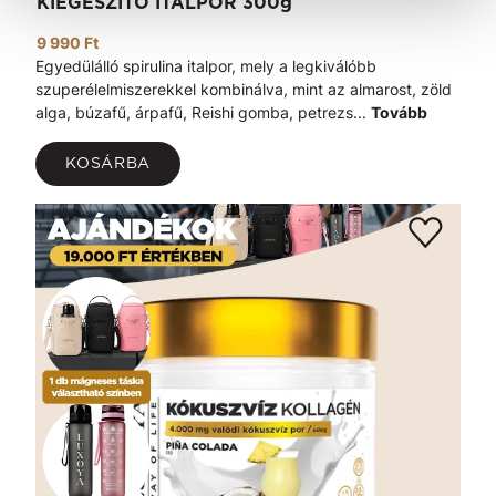
KIEGÉSZÍTŐ ITALPOR 300g
9 990 Ft
Egyedülálló spirulina italpor, mely a legkiválóbb
szuperélelmiszerekkel kombinálva, mint az almarost, zöld
alga, búzafű, árpafű, Reishi gomba, petrezs...
Tovább
KOSÁRBA