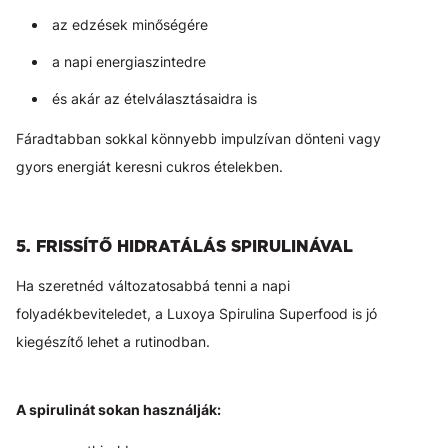
az edzések minőségére
a napi energiaszintedre
és akár az ételválasztásaidra is
Fáradtabban sokkal könnyebb impulzívan dönteni vagy
gyors energiát keresni cukros ételekben.
5. FRISSÍTŐ HIDRATÁLÁS SPIRULINÁVAL
Ha szeretnéd változatosabbá tenni a napi
folyadékbeviteledet, a Luxoya Spirulina Superfood is jó
kiegészítő lehet a rutinodban.
A spirulinát sokan használják: