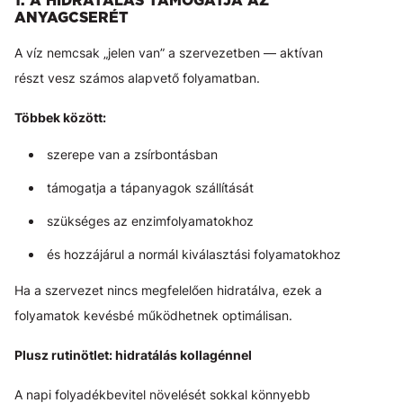
1. A HIDRATÁLÁS TÁMOGATJA AZ
ANYAGCSERÉT
A víz nemcsak „jelen van” a szervezetben — aktívan
részt vesz számos alapvető folyamatban.
Többek között:
szerepe van a zsírbontásban
támogatja a tápanyagok szállítását
szükséges az enzimfolyamatokhoz
és hozzájárul a normál kiválasztási folyamatokhoz
Ha a szervezet nincs megfelelően hidratálva, ezek a
folyamatok kevésbé működhetnek optimálisan.
Plusz rutinötlet: hidratálás kollagénnel
A napi folyadékbevitel növelését sokkal könnyebb