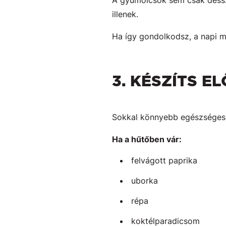
A gyümölcsök sem csak dessz
illenek.
Ha így gondolkodsz, a napi me
3. KÉSZÍTS E
Sokkal könnyebb egészségesen
Ha a hűtőben vár:
felvágott paprika
uborka
répa
koktélparadicsom