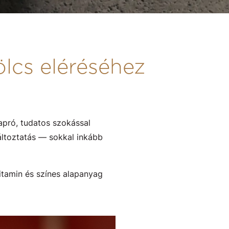
lcs eléréséhez
apró, tudatos szokással
áltoztatás — sokkal inkább
itamin és színes alapanyag