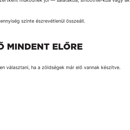
ertként működnek jól — salátákba, smoothie-kba vagy akár
nnyiség szinte észrevétlenül összeáll.
LŐ MINDENT ELŐRE
 választani, ha a zöldségek már elő vannak készítve.