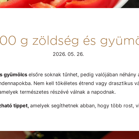
 500 g zöldség és gyümö
2026. 05. 26.
és gyümölcs
elsőre soknak tűnhet, pedig valójában néhány 
ndennapokba. Nem kell tökéletes étrend vagy drasztikus v
amelyek természetes részévé válnak a napodnak.
ható tippet,
amelyek segíthetnek abban, hogy több rost, v