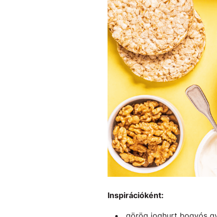
Inspirációként:
görög joghurt bogyós g