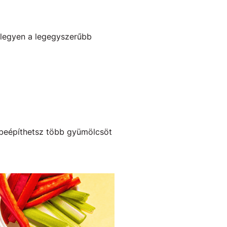
 legyen a legegyszerűbb
én beépíthetsz több gyümölcsöt