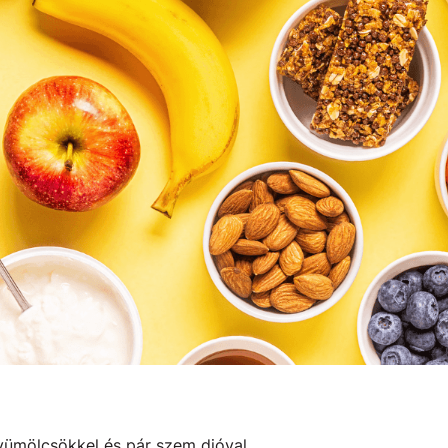
yümölcsökkel és pár szem dióval