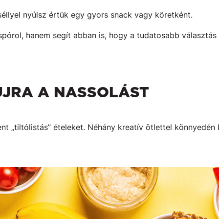
éllyel nyúlsz értük egy gyors snack vagy köretként.
spórol, hanem segít abban is, hogy a tudatosabb választás
ÚJRA A NASSOLÁST
ent „tiltólistás” ételeket. Néhány kreatív ötlettel könnyed