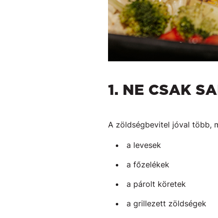
1. NE CSAK 
A zöldségbevitel jóval több, 
a levesek
a főzelékek
a párolt köretek
a grillezett zöldségek