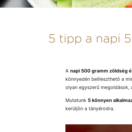
5 tipp a napi
A
napi 500 gramm zöldség 
könnyedén beilleszthető a mi
olyan egyszerű megoldások, 
Mutatunk
5 könnyen alkalmaz
kerüljön a tányérodra.