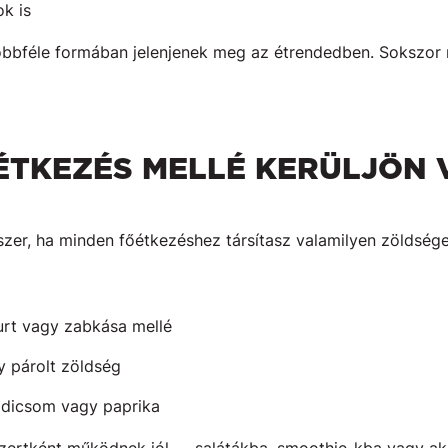
k is
többféle formában jelenjenek meg az étrendedben. Sokszor
ÉTKEZÉS MELLÉ KERÜLJÖN 
er, ha minden főétkezéshez társítasz valamilyen zöldség
urt vagy zabkása mellé
y párolt zöldség
adicsom vagy paprika