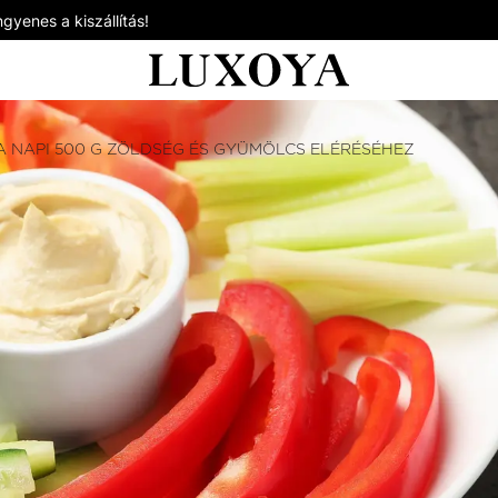
gyenes a kiszállítás!
 A NAPI 500 G ZÖLDSÉG ÉS GYÜMÖLCS ELÉRÉSÉHEZ