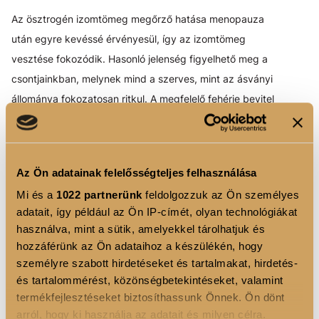
Az ösztrogén izomtömeg megőrző hatása menopauza
után egyre kevéssé érvényesül, így az izomtömeg
vesztése fokozódik. Hasonló jelenség figyelhető meg a
csontjainkban, melynek mind a szerves, mint az ásványi
állománya fokozatosan ritkul. A megfelelő fehérje bevitel
segít az izom, a csonttömeg, és a mozgás örömének
megőrzésében. Az életkor előrehaladtával a fehérje
emésztése és hasznosítása romlik, ezért a fehérje
Az Ön adatainak felelősségteljes felhasználása
bevitelt növelni kell. 60 éves kor fölött a fiatalkori
fehérje
Mi és a
1022 partnerünk
feldolgozzuk az Ön személyes
mennyiség akár duplájára is szükség lehet ahhoz, hogy
adatait, így például az Ön IP-címét, olyan technológiákat
kondíciónkat és formánkat megőrizzük.
használva, mint a sütik, amelyekkel tárolhatjuk és
hozzáférünk az Ön adataihoz a készülékén, hogy
ANTIOXIDÁNSOK
személyre szabott hirdetéseket és tartalmakat, hirdetés-
A gyulladásos folyamatok, a szervezetünket mindennap
és tartalommérést, közönségbetekintéseket, valamint
termékfejlesztéseket biztosíthassunk Önnek. Ön dönt
érő vegyi támadás, a gyógyszerek többségének
arról, hogy ki használja az adatait és milyen célra.
lebontása bizony fokozza a szabadgyökök termelését