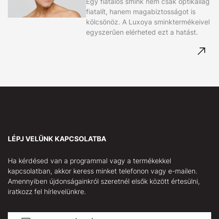
Egy fiatalos smink nem csak optikailag
fiatalít, hanem magabiztosságot is
kölcsönöz. A Luxoya sminktermékeivel
egyszerűen elérheted ezt a hatást.
LÉPJ VELÜNK KAPCSOLATBA
Ha kérdésed van a programmal vagy a termékekkel
kapcsolatban, akkor keress minket telefonon vagy e-mailen.
Amennyiben újdonságainkról szeretnél elsők között értesülni,
iratkozz fel hírlevelünkre.