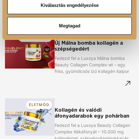
Ön által használt más szolgáltatásokból gyűjtöttek.
Kiválasztás engedélyezése
Kapcsolódó cikkek
Megtagad
50 ÉV FELETT
Új Málna bomba kollagén a
szépségedért
Fedezd fel a Luxoya Málna bomba
Beauty Collagen Complex-et – egy
friss, gyümölcsös ízű kollagén italpor
ÉLETMÓD
Kollagén és valódi
áfonyadarabok egy pohárban
Fedezd fel a Luxoya Beauty Collagen
Complex Kékáfonyát – 10.000 mg
kollagénnel, szépségvitaminokkal és