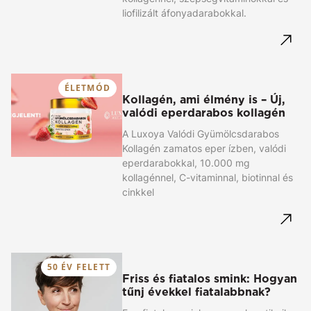
liofilizált áfonyadarabokkal.
ÉLETMÓD
Kollagén, ami élmény is – Új,
valódi eperdarabos kollagén
A Luxoya Valódi Gyümölcsdarabos
Kollagén zamatos eper ízben, valódi
eperdarabokkal, 10.000 mg
kollagénnel, C-vitaminnal, biotinnal és
cinkkel
50 ÉV FELETT
Friss és fiatalos smink: Hogyan
tűnj évekkel fiatalabbnak?