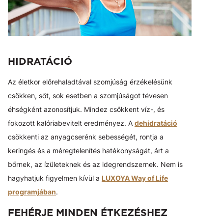
HIDRATÁCIÓ
Az életkor előrehaladtával szomjúság érzékelésünk
csökken, sőt, sok esetben a szomjúságot tévesen
éhségként azonosítjuk. Mindez csökkent víz-, és
fokozott kalóriabevitelt eredményez. A
dehidratáció
csökkenti az anyagcserénk sebességét, rontja a
keringés és a méregtelenítés hatékonyságát, árt a
bőrnek, az ízületeknek és az idegrendszernek. Nem is
hagyhatjuk figyelmen kívül a
LUXOYA Way of Life
programjában
.
FEHÉRJE MINDEN ÉTKEZÉSHEZ