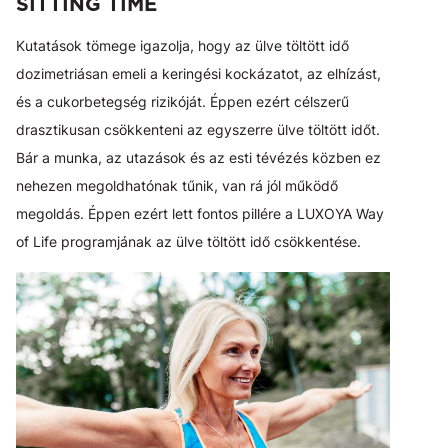
SITTING TIME
Kutatások tömege igazolja, hogy az ülve töltött idő
dozimetriásan emeli a keringési kockázatot, az elhízást,
és a cukorbetegség rizikóját. Éppen ezért célszerű
drasztikusan csökkenteni az egyszerre ülve töltött időt.
Bár a munka, az utazások és az esti tévézés közben ez
nehezen megoldhatónak tűnik, van rá jól működő
megoldás. Éppen ezért lett fontos pillére a LUXOYA Way
of Life programjának az ülve töltött idő csökkentése.