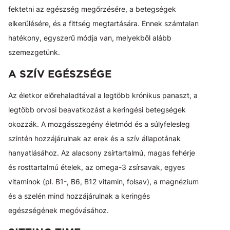
fektetni az egészség megőrzésére, a betegségek
elkerülésére, és a fittség megtartására. Ennek számtalan
hatékony, egyszerű módja van, melyekből alább
szemezgetünk.
A SZÍV EGÉSZSÉGE
Az életkor előrehaladtával a legtöbb krónikus panaszt, a
legtöbb orvosi beavatkozást a keringési betegségek
okozzák. A mozgásszegény életmód és a súlyfelesleg
szintén hozzájárulnak az erek és a szív állapotának
hanyatlásához. Az alacsony zsírtartalmú, magas fehérje
és rosttartalmú ételek, az omega-3 zsírsavak, egyes
vitaminok (pl. B1-, B6, B12 vitamin, folsav), a magnézium
és a szelén mind hozzájárulnak a keringés
egészségének megóvásához.