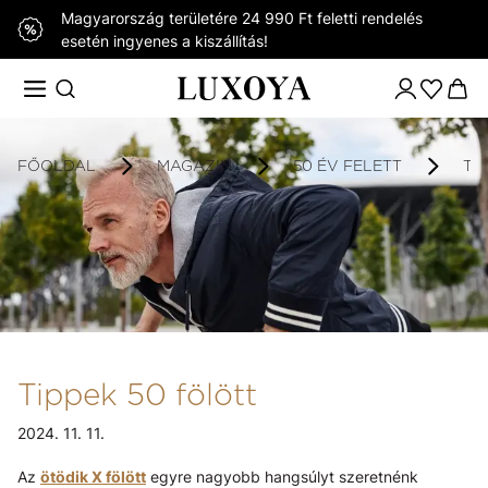
Magyarország területére 24 990 Ft feletti rendelés
esetén ingyenes a kiszállítás!
FŐOLDAL
MAGAZIN
50 ÉV FELETT
TI
Tippek 50 fölött
2024. 11. 11.
Az
ötödik X fölött
egyre nagyobb hangsúlyt szeretnénk