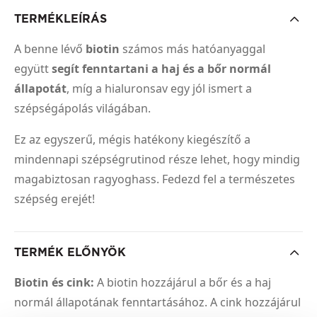
TERMÉKLEÍRÁS
A benne lévő
biotin
számos más hatóanyaggal
együtt
segít fenntartani a haj és a bőr normál
állapotát
, míg a hialuronsav egy jól ismert a
szépségápolás világában.
Ez az egyszerű, mégis hatékony kiegészítő a
mindennapi szépségrutinod része lehet, hogy mindig
magabiztosan ragyoghass. Fedezd fel a természetes
szépség erejét!
TERMÉK ELŐNYÖK
Biotin és cink:
A biotin hozzájárul a bőr és a haj
normál állapotának fenntartásához. A cink hozzájárul