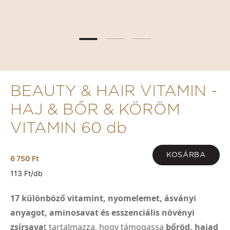
BEAUTY & HAIR VITAMIN -
HAJ & BŐR & KÖRÖM
VITAMIN 60 db
KOSÁRBA
6 750 Ft
113 Ft/db
17 különböző vitamint, nyomelemet, ásványi
anyagot, aminosavat és esszenciális növényi
zsírsava
t tartalmazza, hogy támogassa
bőröd, hajad