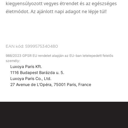
kiegyensúlyozott vegyes étrendet és az egészséges
életmódot. Az ajánlott napi adagot ne lépje túl!
EAN kód:
5999575340480
988/2023 GPSR EU rendelet alapján az EU-ban letelepedett felelős
személy:
Luxoya Paris Kft.
1116 Budapest Barázda u. 5.
Luxoya Paris Co., Ltd.
27 Avenue de L'Opéra, 75001 Paris, France