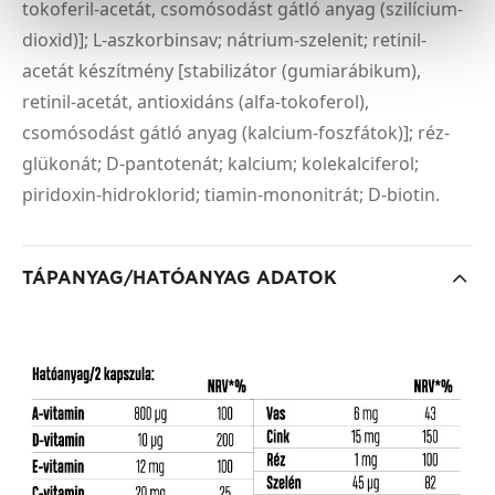
tokoferil-acetát, csomósodást gátló anyag (szilícium-
dioxid)]; L-aszkorbinsav; nátrium-szelenit; retinil-
acetát készítmény [stabilizátor (gumiarábikum),
retinil-acetát, antioxidáns (alfa-tokoferol),
csomósodást gátló anyag (kalcium-foszfátok)]; réz-
glükonát; D-pantotenát; kalcium; kolekalciferol;
piridoxin-hidroklorid; tiamin-mononitrát; D-biotin.
TÁPANYAG/HATÓANYAG ADATOK