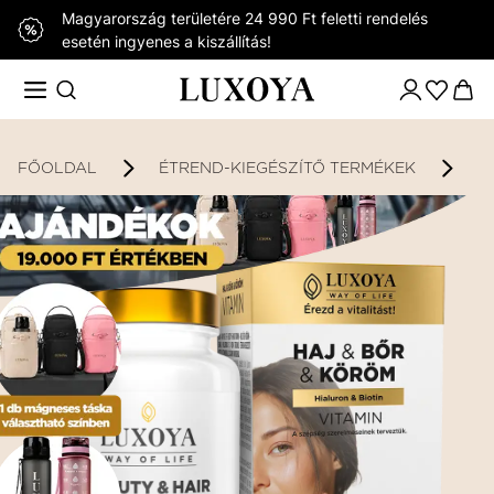
Magyarország területére 24 990 Ft feletti rendelés
esetén ingyenes a kiszállítás!
FŐOLDAL
ÉTREND-KIEGÉSZÍTŐ TERMÉKEK
K