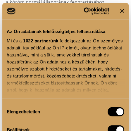
a köröm normál állapotának fenntartásához.
Hialuronsav:
Bőrünk és ízületeink természetes
alkotóeleme, mely elsősorban vízmegkötő
képességéről ismert.
Az Ön adatainak felelősségteljes felhasználása
Lenmagolaj:
Az esszenciális növényi omega-3 és
Mi és a
1022 partnerünk
feldolgozzuk az Ön személyes
omega-6 zsírsavak, valamint a lignánok természetes
adatait, így például az Ön IP-címét, olyan technológiákat
forrása.
használva, mint a sütik, amelyekkel tárolhatjuk és
hozzáférünk az Ön adataihoz a készülékén, hogy
személyre szabott hirdetéseket és tartalmakat, hirdetés-
FELHASZNÁLÁSI JAVASLAT
és tartalommérést, közönségbetekintéseket, valamint
termékfejlesztéseket biztosíthassunk Önnek. Ön dönt
Napi 2 kapszula a nap folyamán bármikor, egy pohár
arról, hogy ki használja az adatait és milyen célra.
vízzel.
Ha engedélyezi, a következőt is meg szeretnénk tenni:
Hozzájárulás
Elengedhetetlen
Információgyűjtés az Ön földrajzi elhelyezkedéséről
kiválasztása
ÖSSZETEVŐK
pár méteres pontossággal
Az Ön készülékén beazonosítása annak konkrét
Beállítások