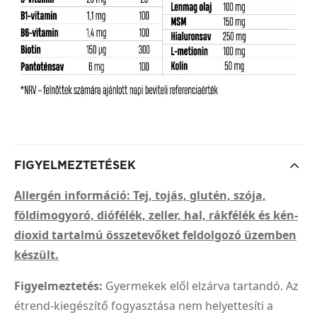
FIGYELMEZTETÉSEK
Allergén információ: Tej, tojás, glutén, szója,
földimogyoró, diófélék, zeller, hal, rákfélék és kén-
dioxid tartalmú összetevőket feldolgozó üzemben
készült.
Figyelmeztetés:
Gyermekek elől elzárva tartandó. Az
étrend-kiegészítő fogyasztása nem helyettesíti a