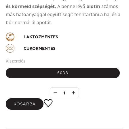
és körmeid szépségét.
A benne lévő
biotin
számos
más hatóanyaggal együtt segít fenntartani a haj és a
bőr normál állapotát.
LAKTÓZMENTES
CUKORMENTES
Kiszerelés
60DB
1
KOSÁRBA