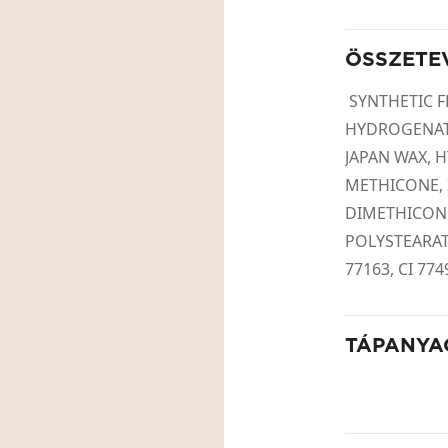
ÖSSZETE
SYNTHETIC F
HYDROGENATE
JAPAN WAX, 
METHICONE, 
DIMETHICONE
POLYSTEARATE
77163, CI 774
TÁPANYA