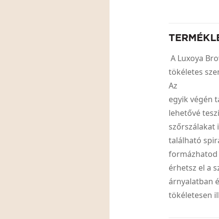
TERMÉKL
A Luxoya Br
tökéletes sz
Az
egyik végén t
lehetővé tesz
szőrszálakat i
található spi
formázhatod 
érhetsz el a 
árnyalatban 
tökéletesen i