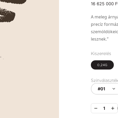
16 625 000 F
A meleg árny
precíz formáz
szemöldökeid 
lesznek.”
Kiszerelés
0,24G
Színválaszté
#01
1