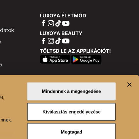
LUXOYA ÉLETMÓD
adatok
LUXOYA BEAUTY
m
TÖLTSD LE AZ APPLIKÁCIÓT!
a
ram
isztráció
Mindennek a megengedése
ét,
n
Kiválasztás engedélyezése
Önnek.
Megtagad