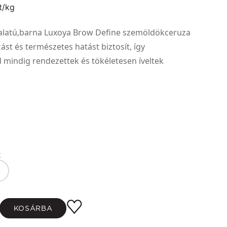
t/kg
alatú,barna Luxoya Brow Define szemöldökceruza
ást és természetes hatást biztosít, így
mindig rendezettek és tökéletesen íveltek
k
KOSÁRBA