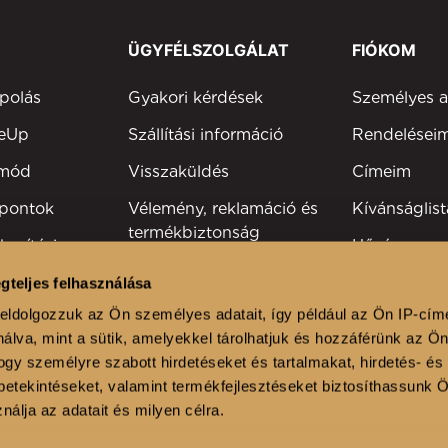
ÜGYFÉLSZOLGÁLAT
FIÓKOM
polás
Gyakori kérdések
Személyes 
keUp
Szállítási információ
Rendelései
tmód
Visszaküldés
Címeim
 pontok
Vélemény, reklamáció és
Kívánságlist
termékbiztonság
kesítési
Hűségprog
Elérhetőség
Szakmai reg
gteljes felhasználása
viselők
eldolgozzuk az Ön személyes adatait, így például az Ön IP-cím
álva, mint a sütik, amelyekkel tárolhatjuk és hozzáférünk az Ö
lonok
gy személyre szabott hirdetéseket és tartalmakat, hirdetés- és
etekintéseket, valamint termékfejlesztéseket biztosíthassunk 
nálja az adatait és milyen célra.