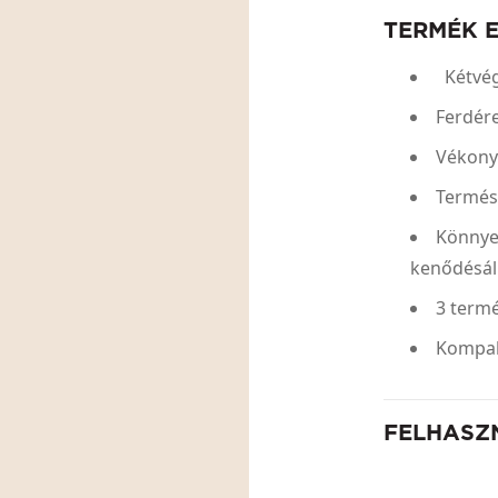
TERMÉK 
Kétvég
Ferdér
Vékony 
Termés
Könnyen
kenődésál
3 termé
Kompakt
FELHASZ