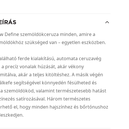
EÍRÁS
ow Define szemöldökceruza minden, amire a
emöldökhöz szükséged van – egyetlen eszközben.
alálható ferde kialakítású, automata ceruzavég
i a precíz vonalak húzását, akár vékony
mitálva, akár a teljes kitöltéshez. A másik végén
rálkefe segítségével könnyedén fésülheted és
a szemöldököd, valamint természetesebb hatást
színezés satírozásával. Három természetes
érhető el, hogy minden hajszínhez és bőrtónushoz
lleszkedjen.