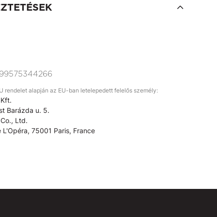
EZTETÉSEK
99575344266
rendelet alapján az EU-ban letelepedett felelős személy:
Kft.
t Barázda u. 5.
Co., Ltd.
 L'Opéra, 75001 Paris, France