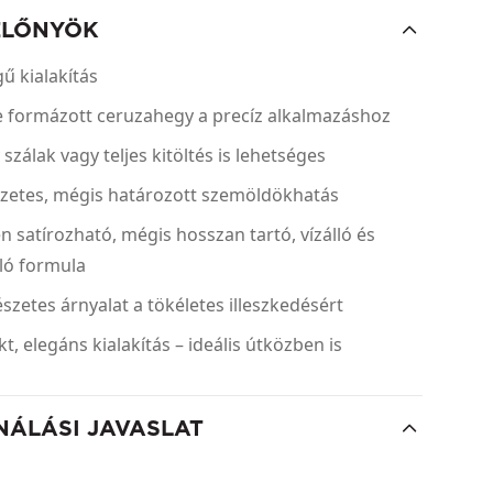
ELŐNYÖK
ű kialakítás
e formázott ceruzahegy a precíz alkalmazáshoz
szálak vagy teljes kitöltés is lehetséges
zetes, mégis határozott szemöldökhatás
 satírozható, mégis hosszan tartó, vízálló és
ló formula
szetes árnyalat a tökéletes illeszkedésért
, elegáns kialakítás – ideális útközben is
NÁLÁSI JAVASLAT