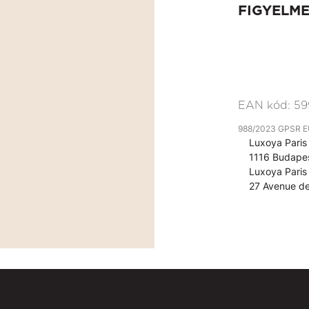
FIGYELM
EAN kód:
59
988/2023 GPSR EU 
Luxoya Paris 
1116 Budapes
Luxoya Paris 
27 Avenue de