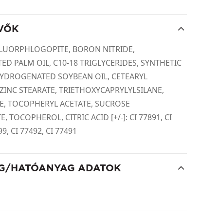
VŐK
LUORPHLOGOPITE, BORON NITRIDE,
D PALM OIL, C10-18 TRIGLYCERIDES, SYNTHETIC
HYDROGENATED SOYBEAN OIL, CETEARYL
ZINC STEARATE, TRIETHOXYCAPRYLYLSILANE,
, TOCOPHERYL ACETATE, SUCROSE
, TOCOPHEROL, CITRIC ACID [+/-]: CI 77891, CI
99, CI 77492, CI 77491
G/HATÓANYAG ADATOK