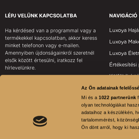
LÉPJ VELÜNK KAPCSOLATBA
NAVIGÁCIÓ
Ha kérdésed van a programmal vagy a
Luxoya Hajá
termékekkel kapcsolatban, akkor keress
Luxoya Ma
minket telefonon vagy e-mailen.
Amennyiben újdonságainkról szeretnél
Luxoya Éle
elsők között értesülni, iratkozz fel
Értékesítési
hírlevelünkre.
Külföldi érté
pontok
Az Ön adatainak felelőssé
GYAKORI KÉRDÉSEK
Területi kép
Mi és a
1022 partnerünk
f
KAPCSOLAT
olyan technológiákat haszn
Fodrászsza
adataihoz a készülékén, ho
HÍRLEVÉL FELIRATKOZÁS
Kihívás
tartalommérést, közönségb
Ön dönt arról, hogy ki hasz