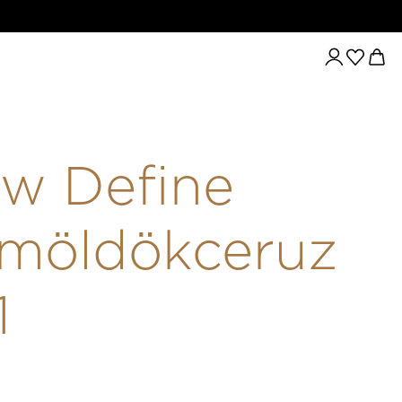
UZA 01
w Define
möldökceruz
1