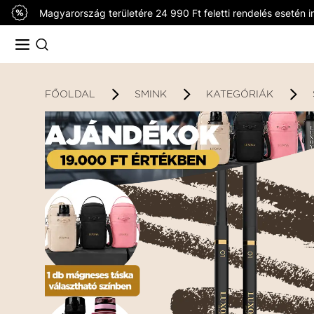
Magyarország területére 24 990 Ft feletti rendelés esetén in
FŐOLDAL
SMINK
KATEGÓRIÁK