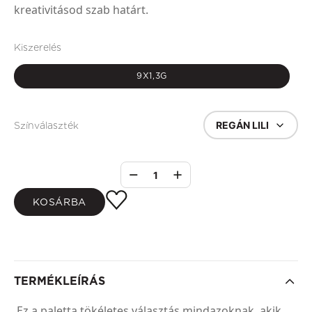
kreativitásod szab határt.
Kiszerelés
9X1,3G
REGÁN LILI
Színválaszték
1
KOSÁRBA
TERMÉKLEÍRÁS
Ez a paletta tökéletes választás mindazoknak, akik