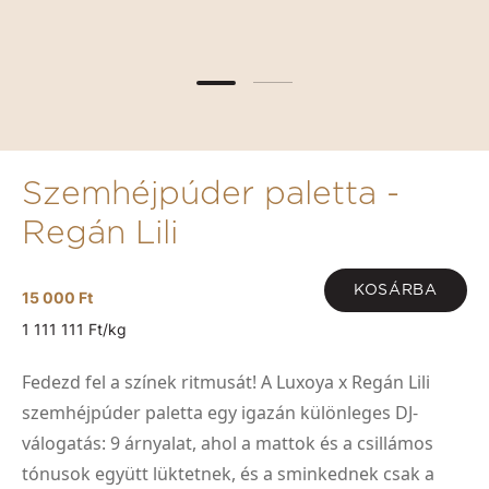
Szemhéjpúder paletta -
Regán Lili
KOSÁRBA
15 000 Ft
1 111 111 Ft/kg
Fedezd fel a színek ritmusát! A Luxoya x Regán Lili
szemhéjpúder paletta egy igazán különleges DJ-
válogatás: 9 árnyalat, ahol a mattok és a csillámos
tónusok együtt lüktetnek, és a sminkednek csak a