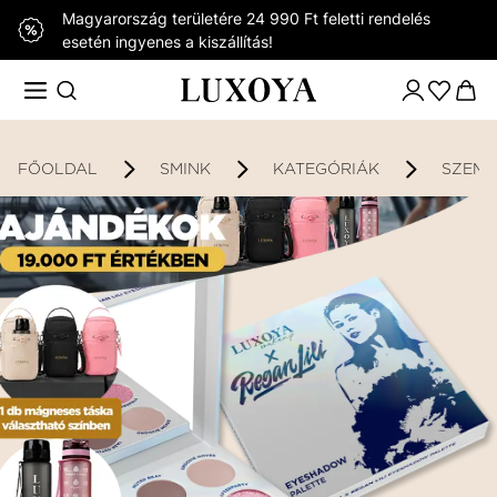
Magyarország területére 24 990 Ft feletti rendelés
esetén ingyenes a kiszállítás!
FŐOLDAL
SMINK
KATEGÓRIÁK
SZEMH