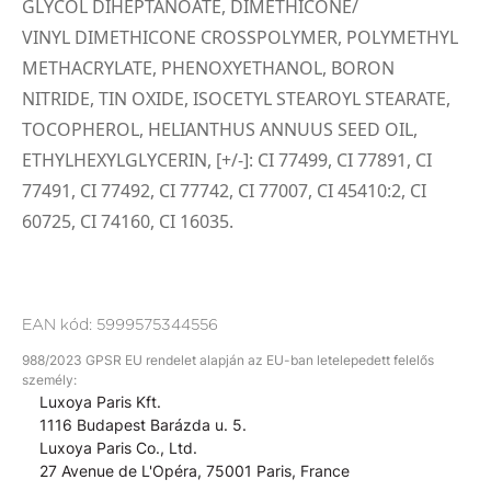
GLYCOL DIHEPTANOATE, DIMETHICONE/
VINYL DIMETHICONE CROSSPOLYMER, POLYMETHYL
METHACRYLATE, PHENOXYETHANOL, BORON
NITRIDE, TIN OXIDE, ISOCETYL STEAROYL STEARATE,
TOCOPHEROL, HELIANTHUS ANNUUS SEED OIL,
ETHYLHEXYLGLYCERIN, [+/-]: CI 77499, CI 77891, CI
77491, CI 77492, CI 77742, CI 77007, CI 45410:2, CI
60725, CI 74160, CI 16035.
EAN kód:
5999575344556
988/2023 GPSR EU rendelet alapján az EU-ban letelepedett felelős
személy:
Luxoya Paris Kft.
1116 Budapest Barázda u. 5.
Luxoya Paris Co., Ltd.
27 Avenue de L'Opéra, 75001 Paris, France