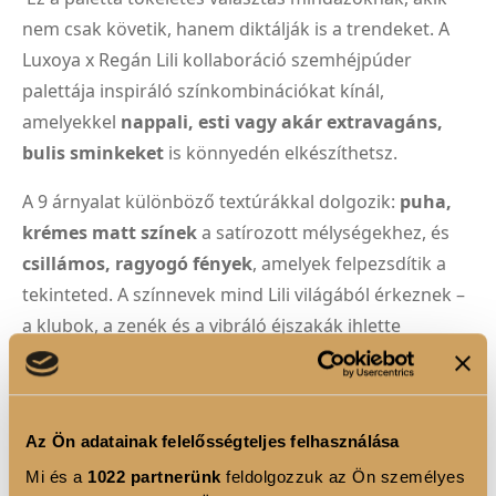
nem csak követik, hanem diktálják is a trendeket. A
Luxoya x Regán Lili kollaboráció szemhéjpúder
palettája inspiráló színkombinációkat kínál,
amelyekkel
nappali, esti vagy akár extravagáns,
bulis sminkeket
is könnyedén elkészíthetsz.
A 9 árnyalat különböző textúrákkal dolgozik:
puha,
krémes matt színek
a satírozott mélységekhez, és
csillámos, ragyogó fények
, amelyek felpezsdítik a
tekinteted. A színnevek mind Lili világából érkeznek –
a klubok, a zenék és a vibráló éjszakák ihlette
árnyalatokhoz.
Az olyan matt tónusok, mint a
Baseline
,
Muted Beat
vagy
Happy Vibes
, tökéletesek az átmenetekhez és
Az Ön adatainak felelősségteljes felhasználása
alapozáshoz. A csillámos kedvencek – például a
Strobe
Mi és a
1022 partnerünk
feldolgozzuk az Ön személyes