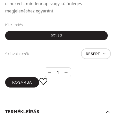
el neked – mindennapi vagy különleges
megjelenéshez egyaránt.
Kiszerelés
5X1,3G
DESERT
Színválaszték
1
KOSÁRBA
TERMÉKLEÍRÁS