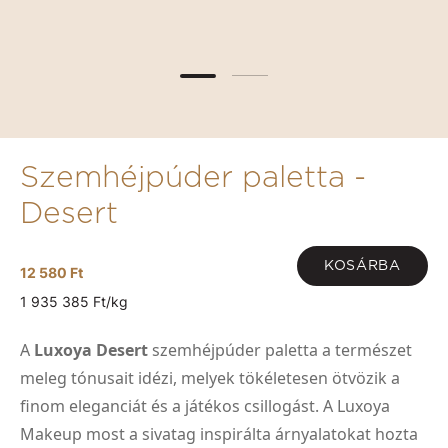
Szemhéjpúder paletta -
Desert
KOSÁRBA
12 580 Ft
1 935 385 Ft/kg
A
Luxoya Desert
szemhéjpúder paletta a természet
meleg tónusait idézi, melyek tökéletesen ötvözik a
finom eleganciát és a játékos csillogást. A Luxoya
Makeup most a sivatag inspirálta árnyalatokat hozta