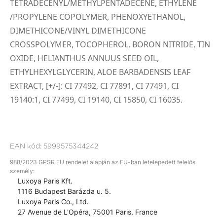
TETRADECENYL/METHYLPENTADECENE, ETHYLENE
/PROPYLENE COPOLYMER, PHENOXYETHANOL,
DIMETHICONE/VINYL DIMETHICONE
CROSSPOLYMER, TOCOPHEROL, BORON NITRIDE, TIN
OXIDE, HELIANTHUS ANNUUS SEED OIL,
ETHYLHEXYLGLYCERIN, ALOE BARBADENSIS LEAF
EXTRACT, [+/-]:
CI 77492, CI 77891, CI 77491, CI
19140:1, CI 77499, CI 19140, CI 15850, CI 16035.
EAN kód:
5999575344242
988/2023 GPSR EU rendelet alapján az EU-ban letelepedett felelős
személy:
Luxoya Paris Kft.
1116 Budapest Barázda u. 5.
Luxoya Paris Co., Ltd.
27 Avenue de L'Opéra, 75001 Paris, France