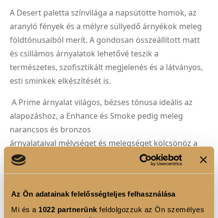
A Desert paletta színvilága a napsütötte homok, az
aranyló fények és a mélyre süllyedő árnyékok meleg
földtónusaiból merít. A gondosan összeállított matt
és csillámos árnyalatok lehetővé teszik a
természetes, szofisztikált megjelenés és a látványos,
esti sminkek elkészítését is.
A Prime árnyalat világos, bézses tónusa ideális az
alapozáshoz, a Enhance és Smoke pedig meleg
narancsos és bronzos
árnyalataival mélységet és melegséget kölcsönöz a
tekintetnek. A magas-fényű aranyló,bronzos
Shimmer Glow és a ragyogó, sárgás arany csillámos
Holo Top árnyalatok extra hatású aranyló, sárgás-
Az Ön adatainak felelősségteljes felhasználása
zöldes fényt és extrém dimenziót
Mi és a
1022 partnerünk
feldolgozzuk az Ön személyes
biztosítanak – tökéletesen kiemelve a szemsmink