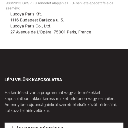
988/2023 GPSR EU rendelet alapján az EU-ban letelepedett felelős
személy:
Luxoya Paris Kft.
1116 Budapest Barázda u. 5.
Luxoya Paris Co., Ltd.
27 Avenue de L'Opéra, 75001 Paris, France
LÉPJ VELÜNK KAPCSOLATBA
Ha kérdésed van a programmal vagy a termékekkel
kapcsolatban, akkor keress minket telefonon vagy e-mailen.
Amennyiben újdonságainkról szeretnél elsők között értesülni,
iratkozz fel hírlevelünkre.