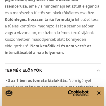
szemceruza
, amely a mindennapi letisztult elegancia
és a merészebb füstös sminkek tökéletes eszköze.
Különleges, hosszan tartó formulája
lehetővé teszi
a tűéles kontúrok megrajzolását a szempillatőben
vagy a vízvonalon, miközben krémes textúrájának
köszönhetően másodpercek alatt könnyedén
eldolgozható.
Nem kenődik el és nem veszít az
intenzitásából a nap folyamán.
TERMÉK ELŐNYÖK
•
3 az 1-ben automata kialakítás
: Nem igényel
külső hegyezőt; a kupak alatt egy puha satírozófej, a
ceruza végében pedig egy beépített mini hegyező
található a precíz élek kialakításához.