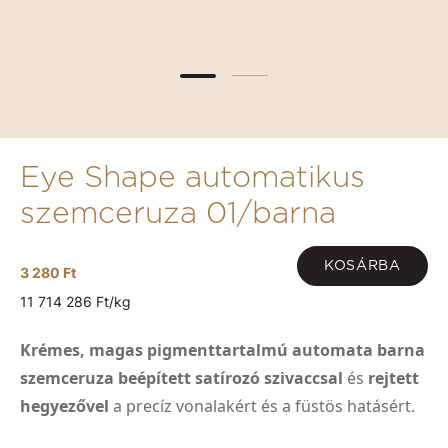
Eye Shape automatikus
szemceruza 01/barna
KOSÁRBA
3 280 Ft
11 714 286 Ft/kg
Krémes, magas pigmenttartalmú automata barna
szemceruza beépített satírozó szivaccsal
és
rejtett
hegyezővel
a precíz vonalakért és a füstös hatásért.