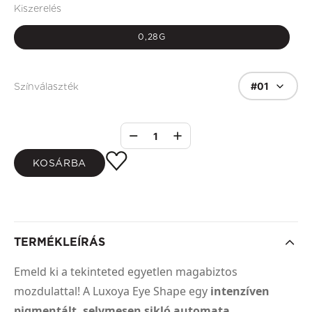
Kiszerelés
0,28G
#01
Színválaszték
1
KOSÁRBA
TERMÉKLEÍRÁS
Emeld ki a tekinteted egyetlen magabiztos
mozdulattal! A Luxoya Eye Shape egy
intenzíven
pigmentált, selymesen sikló automata