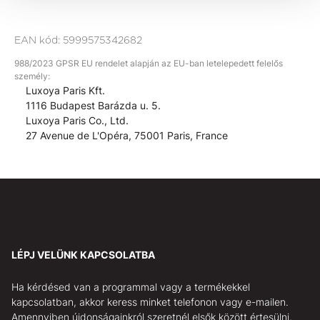
EAN kód:
5999575342682
988/2023 GPSR EU rendelet alapján az EU-ban letelepedett felelős
személy:
Luxoya Paris Kft.
1116 Budapest Barázda u. 5.
Luxoya Paris Co., Ltd.
27 Avenue de L'Opéra, 75001 Paris, France
LÉPJ VELÜNK KAPCSOLATBA
Ha kérdésed van a programmal vagy a termékekkel
kapcsolatban, akkor keress minket telefonon vagy e-mailen.
Amennyiben újdonságainkról szeretnél elsők között értesülni,