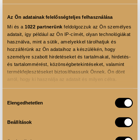
könnyedén készíthetünk kifinomult vagy akár drámai
tusvonalat akárcsak a profik.
Az Ön adatainak felelősségteljes felhasználása
• Intenzív pigmentáltsága biztosítja a tökéletes fedést
Mi és a
1022 partnerünk
feldolgozzuk az Ön személyes
adatait, így például az Ön IP-címét, olyan technológiákat
akár egyetlen ecsetvonással.
használva, mint a sütik, amelyekkel tárolhatjuk és
hozzáférünk az Ön adataihoz a készülékén, hogy
személyre szabott hirdetéseket és tartalmakat, hirdetés-
TERMÉK ELŐNYÖK
és tartalommérést, közönségbetekintéseket, valamint
• Tökéletes fedés és intenzív szín egyetlen
termékfejlesztéseket biztosíthassunk Önnek. Ön dönt
arról, hogy ki használja az adatait és milyen célra.
ecsetvonással.
• A Luxoya szemhéjtus gél gyorsan szárad, víz-és
Ha engedélyezi, a következőt is meg szeretnénk tenni:
Hozzájárulás
Elengedhetetlen
kenődés álló így egésznap tart.
Információgyűjtés az Ön földrajzi elhelyezkedéséről
kiválasztása
pár méteres pontossággal
Sminkes tipp:
A barna szeméjtus gélt használhatod
Az Ön készülékén beazonosítása annak konkrét
Beállítások
„szempilla sűrítésre” is, vigyél fel egy kevés barna
tulajdonságainak (ujjlenyomat) aktív ellenőrzésével
Tudjon meg többet személyes adatainak feldolgozási
szemhéjtus gélt a
Liner 01/ Tus 01-es ecsettel
a