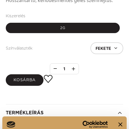
Hosszantartó, kenődésmentes géles szemhéjtus.
Kiszerelés
2G
FEKETE
Színválaszték
1
KOSÁRBA
TERMÉKLEÍRÁS
• Könnyű, géles textúrájának köszönhetően