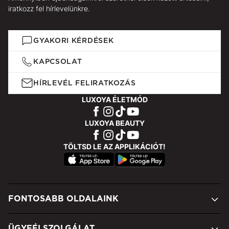
iratkozz fel hírlevelünkre.
GYAKORI KÉRDÉSEK
KAPCSOLAT
HÍRLEVÉL FELIRATKOZÁS
LUXOYA ÉLETMÓD
LUXOYA BEAUTY
TÖLTSD LE AZ APPLIKÁCIÓT!
FONTOSABB OLDALAINK
ÜGYFÉLSZOLGÁLAT