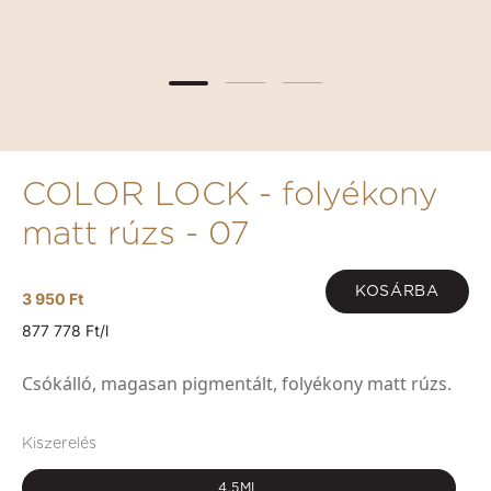
COLOR LOCK - folyékony
matt rúzs - 07
KOSÁRBA
3 950 Ft
877 778 Ft/l
Csókálló, magasan pigmentált, folyékony matt rúzs.
Kiszerelés
4,5ML