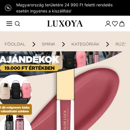
Magyarország területére 24 990 Ft feletti rendelés
esetén ingyenes a kiszállítás!
FŐOLDAL
SMINK
KATEGÓRIÁK
RÚZS