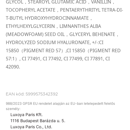
GLYCOL，STEAROYL GLUTAMIC ACID，VANILLIN，
TOCOPHERYL ACETATE，PENTAERYTHRITYL TETRA-DI-
T-BUTYL HYDROXYHYDROCINNAMATE，
ETHYLHEXYLGLYCERIN，LIMNANTHES ALBA
(MEADOWFOAM) SEED OIL，GLYCERYL BEHENATE，
HYDROLYZED SODIUM HYALURONATE, +/-:CI
15850（PIGMENT RED 57）,CI 15850（PIGMENT RED
57:1）, CI 77491, CI 77492, CI 77499, CI 77891, CI
42090.
EAN kód:
5999575342392
988/2023 GPSR EU rendelet alapján az EU-ban letelepedett felelős
személy:
Luxoya Paris Kft.
1116 Budapest Barázda u. 5.
Luxoya Paris Co., Ltd.