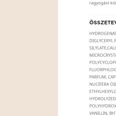
ragyogást kö
ÖSSZETE
HYDROGENAT
DIGLYCERYL 
SILYLATE,CA
MICROCRYST
POLYCYCLOPE
FLUORPHLOGO
PARFUM, CAP
NUCIFERA OIL
ETHYLHEXYLG
HYDROLYZED
POLYHYDROXY
VANILLIN, BHT,