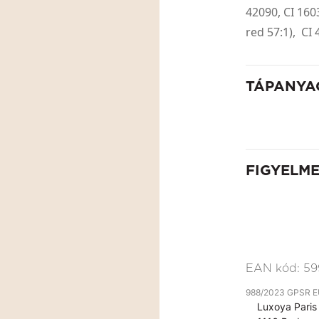
42090, CI 160
red 57:1), CI
TÁPANYA
FIGYELM
EAN kód:
59
988/2023 GPSR EU 
Luxoya Paris 