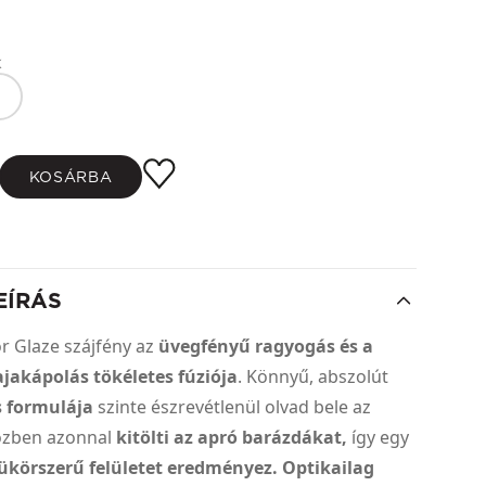
k
KOSÁRBA
EÍRÁS
r Glaze szájfény az
üvegfényű ragyogás és a
jakápolás tökéletes fúziója
. Könnyű, abszolút
 formulája
szinte észrevétlenül olvad bele az
özben azonnal
kitölti az apró barázdákat,
így egy
ükörszerű felületet eredményez.
Optikailag