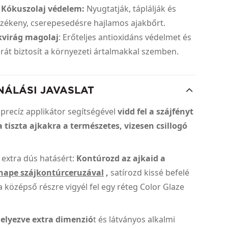
 Kókuszolaj védelem:
Nyugtatják, táplálják és
rzékeny, cserepesedésre hajlamos ajakbőrt.
kvirág magolaj
: Erőteljes antioxidáns védelmet és
rát biztosít a környezeti ártalmakkal szemben.
NÁLÁSI JAVASLAT
 precíz applikátor segítségével
vidd fel a szájfényt
 tiszta ajkakra a természetes, vizesen csillogó
 extra dús hatásért:
Kontúrozd az ajkaid a
hape szájkontúrceruzával
,
satírozd kissé befelé
 a középső részre vigyél fel egy réteg Color Glaze
helyezve extra dimenzió
t és látványos alkalmi