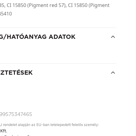
35, CI 15850 (Pigment red 57), CI 15850 (Pigment
 45410
G/HATÓANYAG ADATOK
EZTETÉSEK
99575347465
rendelet alapján az EU-ban letelepedett felelős személy:
Kft.