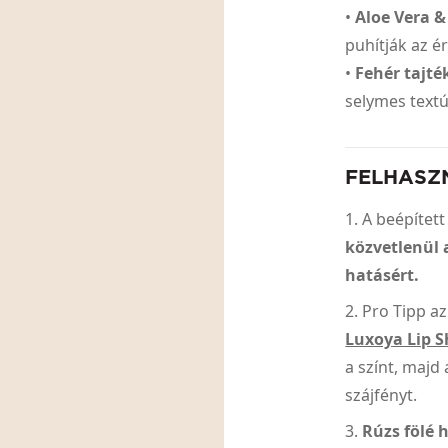
•
Aloe Vera &
puhítják az é
•
Fehér tajté
selymes textú
FELHASZ
A beépített
közvetlenül a
hatásért.
Pro Tipp az
Luxoya Lip S
a színt, majd
szájfényt.
Rúzs fölé 