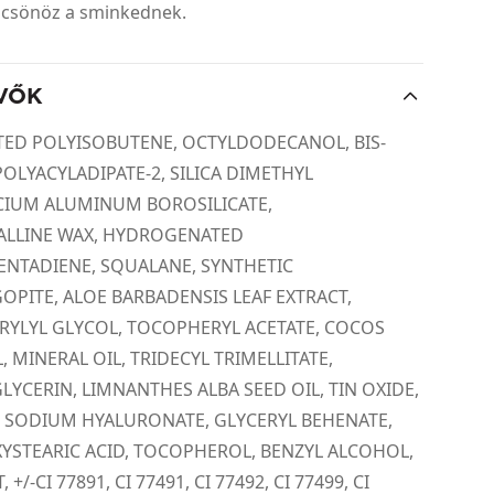
lcsönöz a sminkednek.
VŐK
ED POLYISOBUTENE, OCTYLDODECANOL, BIS-
POLYACYLADIPATE-2, SILICA DIMETHYL
LCIUM ALUMINUM BOROSILICATE,
ALLINE WAX, HYDROGENATED
NTADIENE, SQUALANE, SYNTHETIC
PITE, ALOE BARBADENSIS LEAF EXTRACT,
RYLYL GLYCOL, TOCOPHERYL ACETATE, COCOS
, MINERAL OIL, TRIDECYL TRIMELLITATE,
LYCERIN, LIMNANTHES ALBA SEED OIL, TIN OXIDE,
 SODIUM HYALURONATE, GLYCERYL BEHENATE,
STEARIC ACID, TOCOPHEROL, BENZYL ALCOHOL,
 +/-CI 77891, CI 77491, CI 77492, CI 77499, CI