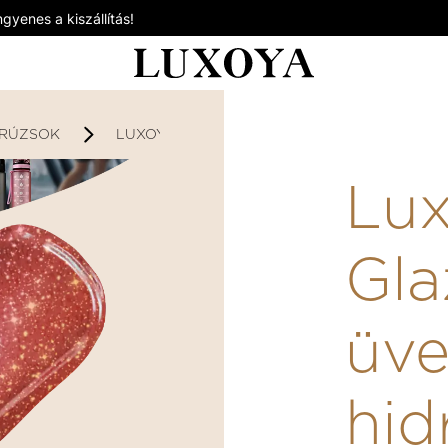
gyenes a kiszállítás!
RÚZSOK
LUXOYA COLOR GLAZE ÜVEGFÉNYŰ HIDRATÁ
Lux
Gla
üv
hid