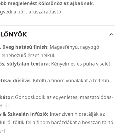
ebb megjelenést kölcsönöz az ajkaknak
,
védi a bőrt a kiszáradástól.
ELŐNYÖK
 üveg hatású finish
: Magasfényű, ragyogó
elnehezülő érzet nélkül.
s, súlytalan textúra
: Kényelmes és puha viselet
tikai dúsítás
: Kitölti a finom vonalakat a teltebb
ikátor
: Gondoskodik az egyenletes, maszatolódás-
lről.
 & Szkvalán infúzió:
Intenzíven hidratálják az
lülről töltik fel a finom barázdákat a hosszan tartó
rt.