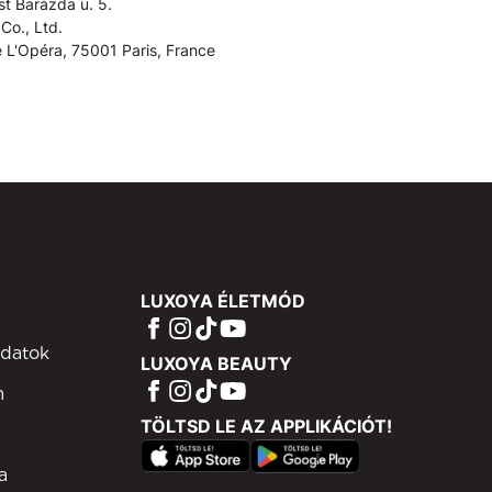
t Barázda u. 5.
Co., Ltd.
 L'Opéra, 75001 Paris, France
LUXOYA ÉLETMÓD
adatok
LUXOYA BEAUTY
m
TÖLTSD LE AZ APPLIKÁCIÓT!
a