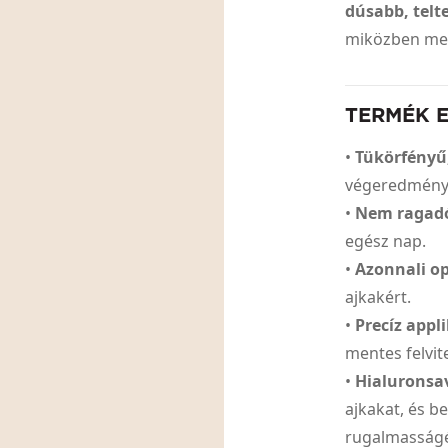
dúsabb, telt
miközben meg
TERMÉK 
•
Tükörfényű,
végeredmény 
•
Nem ragadó
egész nap.
•
Azonnali op
ajkakért.
•
Precíz appl
mentes felvite
•
Hialuronsav
ajkakat, és be
rugalmasságé