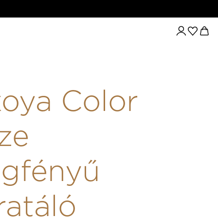
LÓ SZÁJFÉNY 08
oya Color
ze
egfényű
ratáló