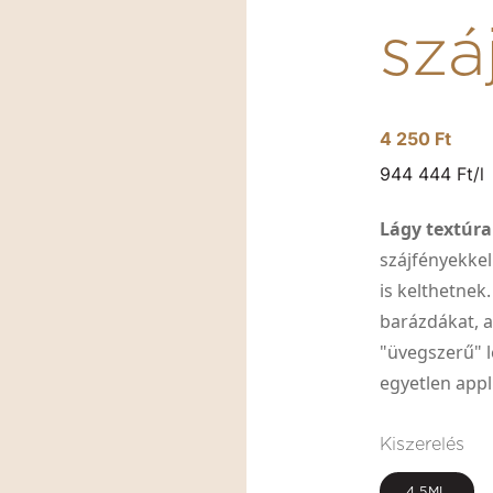
szá
4 250 Ft
944 444 Ft/l
Lágy textúra
szájfényekkel
is kelthetnek
barázdákat, a
"üvegszerű" l
egyetlen appl
Kiszerelés
4,5ML