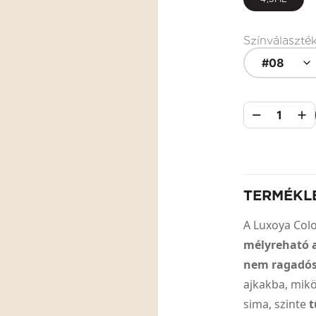
Színválaszté
#08
1
TERMÉKL
A Luxoya Colo
mélyreható a
nem ragadós
ajkakba, mik
sima, szinte
t