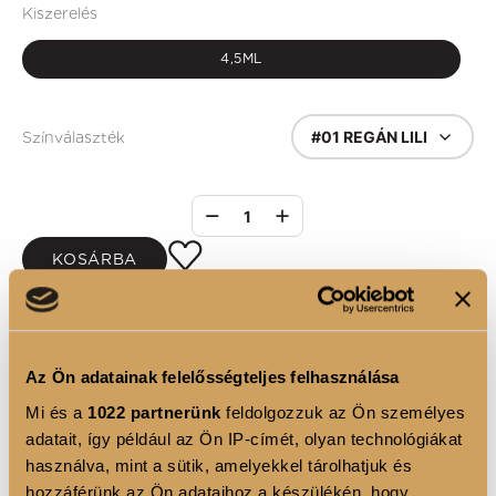
Kiszerelés
4,5ML
#01 REGÁN LILI
Színválaszték
1
KOSÁRBA
Az Ön adatainak felelősségteljes felhasználása
TERMÉKLEÍRÁS
Mi és a
1022 partnerünk
feldolgozzuk az Ön személyes
• Csókálló tulajdonságában bízhatunk
adatait, így például az Ön IP-címét, olyan technológiákat
használva, mint a sütik, amelyekkel tárolhatjuk és
hozzáférünk az Ön adataihoz a készülékén, hogy