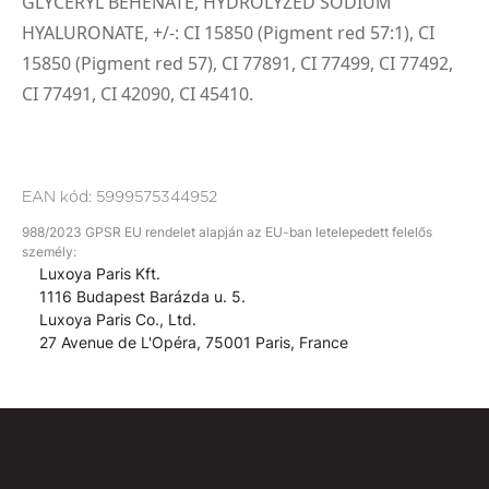
GLYCERYL BEHENATE, HYDROLYZED SODIUM
HYALURONATE,
+/-: CI 15850 (Pigment red 57:1), CI
15850 (Pigment red 57), CI 77891, CI 77499, CI 77492,
CI 77491, CI 42090, CI 45410.
EAN kód:
5999575344952
988/2023 GPSR EU rendelet alapján az EU-ban letelepedett felelős
személy:
Luxoya Paris Kft.
1116 Budapest Barázda u. 5.
Luxoya Paris Co., Ltd.
27 Avenue de L'Opéra, 75001 Paris, France