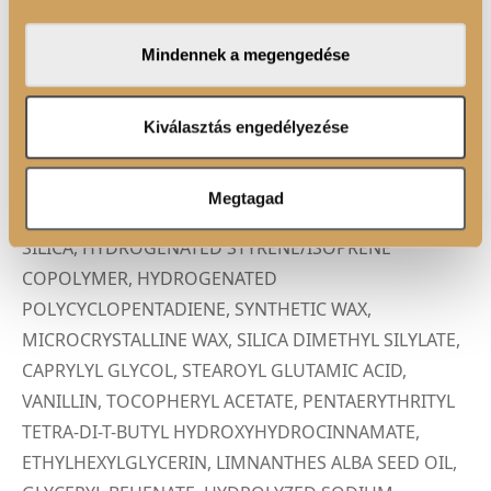
közösségi média-, hirdető- és elemező partnereinkkel
területet, és a
Lip 01. rúzs ecsetünk
segítségével
megosztjuk az Ön weboldalhasználatra vonatkozó
dolgozd össze a színeket.
Mindennek a megengedése
adatait, akik kombinálhatják az adatokat más olyan
adatokkal, amelyeket Ön adott meg számukra vagy az
Ön által használt más szolgáltatásokból gyűjtöttek.
Kiválasztás engedélyezése
ÖSSZETEVŐK
HYDROGENATED POLYISOBUTENE, ISODODECANE,
Megtagad
MICA, ISOHEXADECANE,
TRIMETHYLSILOXYSILICATE,
SILICA, HYDROGENATED STYRENE/ISOPRENE
COPOLYMER, HYDROGENATED
POLYCYCLOPENTADIENE, SYNTHETIC WAX,
MICROCRYSTALLINE WAX, SILICA DIMETHYL SILYLATE,
CAPRYLYL GLYCOL, STEAROYL GLUTAMIC ACID,
VANILLIN, TOCOPHERYL ACETATE, PENTAERYTHRITYL
TETRA-DI-T-BUTYL HYDROXYHYDROCINNAMATE,
ETHYLHEXYLGLYCERIN, LIMNANTHES ALBA SEED OIL,