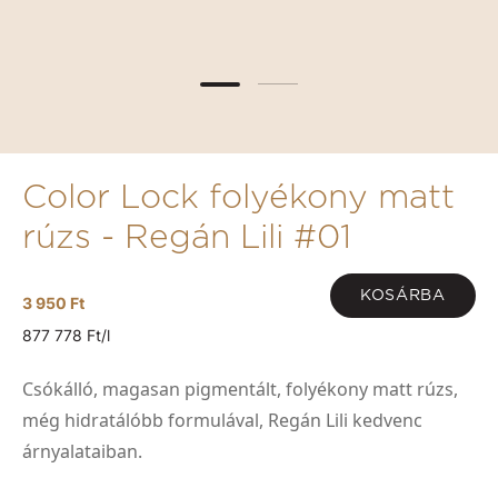
Color Lock folyékony matt
rúzs - Regán Lili #01
KOSÁRBA
3 950 Ft
877 778 Ft/l
Csókálló, magasan pigmentált, folyékony matt rúzs,
még hidratálóbb formulával, Regán Lili kedvenc
árnyalataiban.