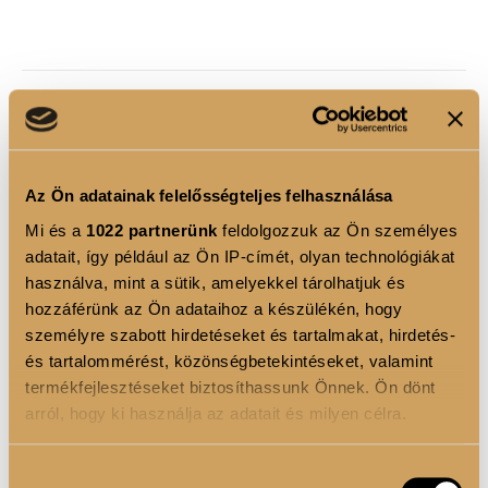
TERMÉK ELŐNYÖK
•
Cseppformájú applikátor
a precíz kontúrozáshoz
és tökéletes színfelvitelhez.
Az Ön adatainak felelősségteljes felhasználása
Mi és a
1022 partnerünk
feldolgozzuk az Ön személyes
•
Magas pigmenttartalmú formula
, amely már
adatait, így például az Ön IP-címét, olyan technológiákat
egyetlen mozdulattal intenzív fedést biztosít.
használva, mint a sütik, amelyekkel tárolhatjuk és
hozzáférünk az Ön adataihoz a készülékén, hogy
• Könnyű,
légies textúra,
amely nem nehezíti el az
személyre szabott hirdetéseket és tartalmakat, hirdetés-
ajkakat, és hosszan tartó komfortérzetet nyújt.
és tartalommérést, közönségbetekintéseket, valamint
termékfejlesztéseket biztosíthassunk Önnek. Ön dönt
arról, hogy ki használja az adatait és milyen célra.
• A
matt és a csillámos hatás
különleges
kombinációja minden megjelenést egyedivé tesz.
Ha engedélyezi, a következőt is meg szeretnénk tenni:
Hozzájárulás