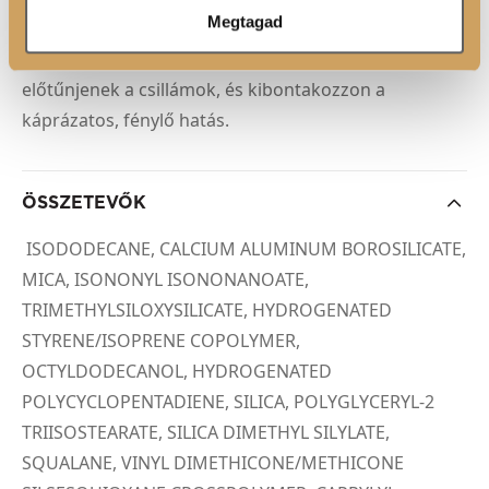
Várj kb. 2 percet
, amíg a rúzs teljesen megszárad.
Megtagad
Ezután
finoman dörzsöld össze
ajkaid, hogy
előtűnjenek a csillámok, és kibontakozzon a
káprázatos, fénylő hatás.
ÖSSZETEVŐK
ISODODECANE, CALCIUM ALUMINUM BOROSILICATE,
MICA, ISONONYL ISONONANOATE,
TRIMETHYLSILOXYSILICATE, HYDROGENATED
STYRENE/ISOPRENE COPOLYMER,
OCTYLDODECANOL, HYDROGENATED
POLYCYCLOPENTADIENE, SILICA, POLYGLYCERYL-2
TRIISOSTEARATE, SILICA DIMETHYL SILYLATE,
SQUALANE, VINYL DIMETHICONE/METHICONE