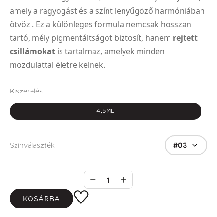
amely a ragyogást és a színt lenyűgöző harmóniában
ötvözi. Ez a különleges formula nemcsak hosszan
tartó, mély pigmentáltságot biztosít, hanem
rejtett
csillámokat
is tartalmaz, amelyek minden
mozdulattal életre kelnek.
Kiszerelés
4,5ML
#03
Színválaszték
1
KOSÁRBA