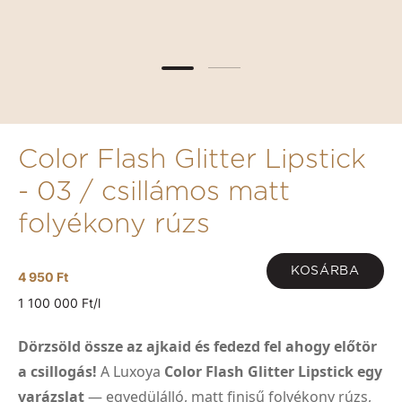
Color Flash Glitter Lipstick
- 03 / csillámos matt
folyékony rúzs
KOSÁRBA
4 950 Ft
1 100 000 Ft/l
Dörzsöld össze az ajkaid és fedezd fel ahogy előtör
a csillogás!
A Luxoya
Color Flash Glitter Lipstick egy
varázslat
— egyedülálló, matt finisű folyékony rúzs,