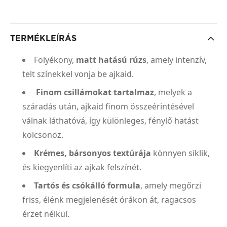
TERMÉKLEÍRÁS
Folyékony,
matt hatású rúzs
, amely intenzív,
telt színekkel vonja be ajkaid.
Finom csillámokat tartalmaz
, melyek a
száradás után, ajkaid finom összeérintésével
válnak láthatóvá, így különleges, fénylő hatást
kölcsönöz.
Krémes, bársonyos textúrája
könnyen siklik,
és kiegyenlíti az ajkak felszínét.
Tartós és csókálló formula
, amely megőrzi
friss, élénk megjelenését órákon át, ragacsos
érzet nélkül.