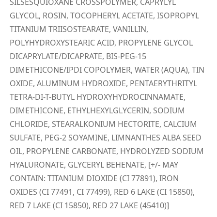
SILSESQUIOXANE CROSSPOLYMER, CAPRYLYL
GLYCOL, ROSIN, TOCOPHERYL ACETATE, ISOPROPYL
TITANIUM TRIISOSTEARATE, VANILLIN,
POLYHYDROXYSTEARIC ACID, PROPYLENE GLYCOL
DICAPRYLATE/DICAPRATE, BIS-PEG-15
DIMETHICONE/IPDI COPOLYMER, WATER (AQUA), TIN
OXIDE, ALUMINUM HYDROXIDE, PENTAERYTHRITYL
TETRA-DI-T-BUTYL HYDROXYHYDROCINNAMATE,
DIMETHICONE, ETHYLHEXYLGLYCERIN, SODIUM
CHLORIDE, STEARALKONIUM HECTORITE, CALCIUM
SULFATE, PEG-2 SOYAMINE, LIMNANTHES ALBA SEED
OIL, PROPYLENE CARBONATE, HYDROLYZED SODIUM
HYALURONATE, GLYCERYL BEHENATE, [+/- MAY
CONTAIN: TITANIUM DIOXIDE (CI 77891), IRON
OXIDES (CI 77491, CI 77499), RED 6 LAKE (CI 15850),
RED 7 LAKE (CI 15850), RED 27 LAKE (45410)]