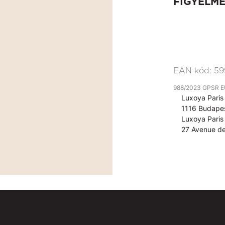
FIGYELM
EAN kód:
59
988/2023 GPSR EU 
Luxoya Paris 
1116 Budapes
Luxoya Paris 
27 Avenue de