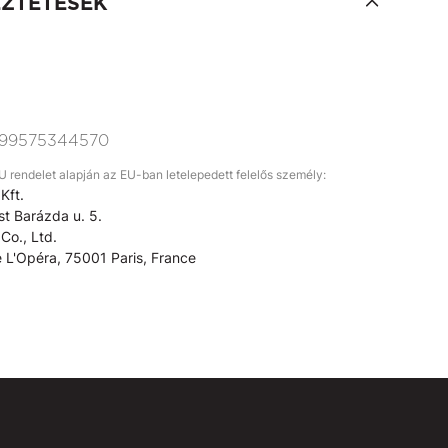
EZTETÉSEK
99575344570
rendelet alapján az EU-ban letelepedett felelős személy:
Kft.
t Barázda u. 5.
Co., Ltd.
 L'Opéra, 75001 Paris, France