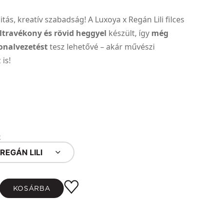
tás, kreatív szabadság! A Luxoya x Regán Lili filces
ltravékony és rövid heggyel
készült, így
még
onalvezetést
tesz lehetővé – akár művészi
 is!
k
 REGÁN LILI
KOSÁRBA