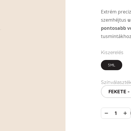
Extrém precizi
szemhéjtus
u
pontosabb v
tusmintákhoz
Kiszerelés
5ML
Színválaszté
FEKETE -
1