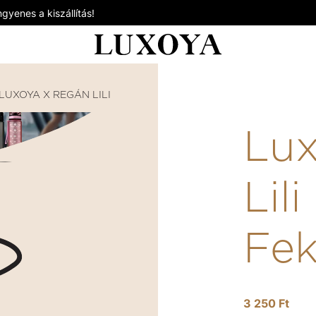
gyenes a kiszállítás!
LUXOYA X REGÁN LILI
LUXOYA X REGÁN LILI - FILCES 
Lux
Lili
Fek
3 250 Ft