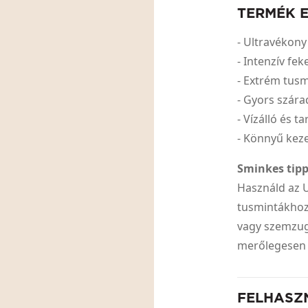
TERMÉK 
- Ultravékony
- Intenzív fe
- Extrém tus
- Gyors szár
- Vízálló és 
- Könnyű kez
Sminkes tipp
Használd az U
tusmintákhoz
vagy szemzugk
merőlegesen a
FELHASZ