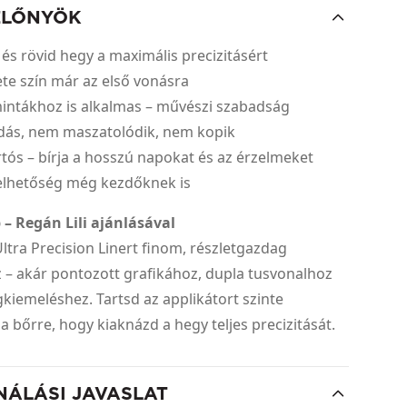
ELŐNYÖK
 és rövid hegy a maximális precizitásért
kete szín már az első vonásra
mintákhoz is alkalmas – művészi szabadság
adás, nem maszatolódik, nem kopik
tartós – bírja a hosszú napokat és az érzelmeket
elhetőség még kezdőknek is
 – Regán Lili ajánlásával
ltra Precision Linert finom, részletgazdag
 – akár pontozott grafikához, dupla tusvonalhoz
iemeléshez. Tartsd az applikátort szinte
 bőrre, hogy kiaknázd a hegy teljes precizitását.
NÁLÁSI JAVASLAT