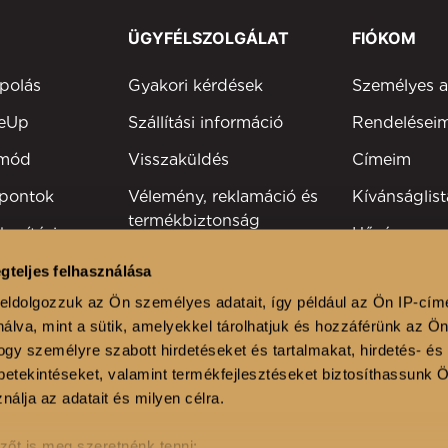
ÜGYFÉLSZOLGÁLAT
FIÓKOM
polás
Gyakori kérdések
Személyes 
keUp
Szállítási információ
Rendelései
tmód
Visszaküldés
Címeim
 pontok
Vélemény, reklamáció és
Kívánságlist
termékbiztonság
kesítési
Hűségprog
Elérhetőség
Szakmai reg
gteljes felhasználása
viselők
eldolgozzuk az Ön személyes adatait, így például az Ön IP-cím
álva, mint a sütik, amelyekkel tárolhatjuk és hozzáférünk az Ö
lonok
gy személyre szabott hirdetéseket és tartalmakat, hirdetés- és
etekintéseket, valamint termékfejlesztéseket biztosíthassunk 
nálja az adatait és milyen célra.
zőt is meg szeretnénk tenni: