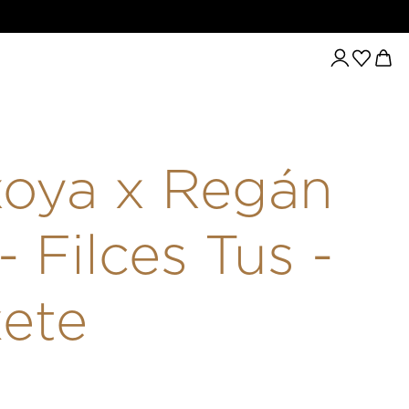
TUS - FEKETE
oya x Regán
 - Filces Tus -
ete