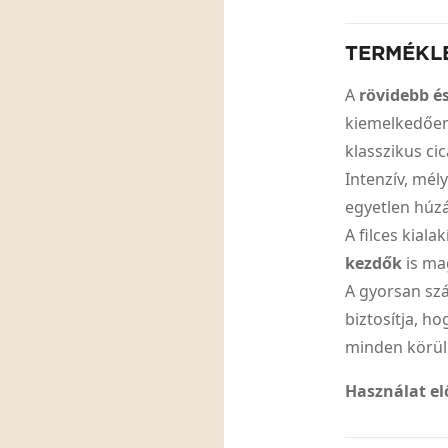
TERMÉKL
A
rövidebb é
kiemelkedően 
klasszikus ci
Intenzív, mél
egyetlen húzá
A filces kiala
kezdők
is ma
A gyorsan sz
biztosítja, h
minden körü
Használat el