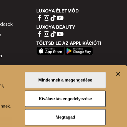
LUXOYA ÉLETMÓD
adatok
LUXOYA BEAUTY
m
TÖLTSD LE AZ APPLIKÁCIÓT!
a
ram
isztráció
Mindennek a megengedése
ét,
n
Kiválasztás engedélyezése
Önnek.
Megtagad