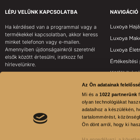
LÉPJ VELÜNK KAPCSOLATBA
NAVIGÁCIÓ
Ha kérdésed van a programmal vagy a
Luxoya Hajá
termékekkel kapcsolatban, akkor keress
Luxoya Ma
minket telefonon vagy e-mailen.
Amennyiben újdonságainkról szeretnél
Luxoya Éle
elsők között értesülni, iratkozz fel
Értékesítési
hírlevelünkre.
Külföldi érté
pontok
Az Ön adatainak felelőssé
GYAKORI KÉRDÉSEK
Területi kép
Mi és a
1022 partnerünk
f
KAPCSOLAT
olyan technológiákat haszn
Fodrászsza
adataihoz a készülékén, ho
HÍRLEVÉL FELIRATKOZÁS
Kihívás
tartalommérést, közönségb
Ön dönt arról, hogy ki hasz
Ha engedélyezi, a követke