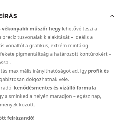
EÍRÁS
s vékonyabb műszőr hegy
lehetővé teszi a
precíz tusvonalak kialakítását – ideális a
cás vonaltól a grafikus, extrém mintákig.
yfekete pigmentáltság a határozott kontúrokért –
ssal.
kítás maximális irányíthatóságot ad, így
profik és
gabiztosan dolgozhatnak vele.
áradó,
kenődésmentes és vízálló formula
ogy a sminked a helyén maradjon – egész nap,
lmények között.
őtt felrázandó!