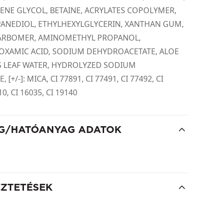
YLENE GLYCOL, BETAINE, ACRYLATES COPOLYMER,
ANEDIOL, ETHYLHEXYLGLYCERIN, XANTHAN GUM,
CARBOMER, AMINOMETHYL PROPANOL,
OXAMIC ACID, SODIUM DEHYDROACETATE, ALOE
 LEAF WATER, HYDROLYZED SODIUM
[+/-]: MICA, CI 77891, CI 77491, CI 77492, CI
10, CI 16035, CI 19140
G/HATÓANYAG ADATOK
EZTETÉSEK