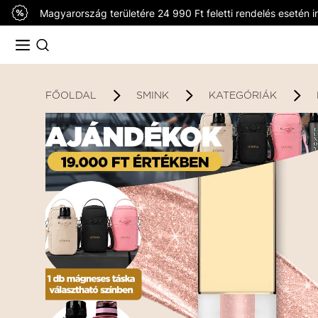
Magyarország területére 24 990 Ft feletti rendelés esetén in
FŐOLDAL
SMINK
KATEGÓRIÁK