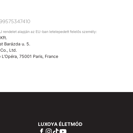
99575347410
rendelet alapján az EU-ban letelepedett felelős személy:
Kft.
t Barázda u. 5.
Co., Ltd.
 L'Opéra, 75001 Paris, France
LUXOYA ÉLETMÓD