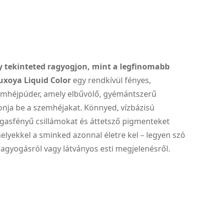
 tekinteted ragyogjon, mint a legfinomabb
uxoya Liquid Color
egy rendkívül fényes,
emhéjpúder, amely elbűvölő, gyémántszerű
vonja be a szemhéjakat. Könnyed, vízbázisú
gasfényű csillámokat és áttetsző pigmenteket
elyekkel a sminked azonnal életre kel – legyen szó
ragyogásról vagy látványos esti megjelenésről.