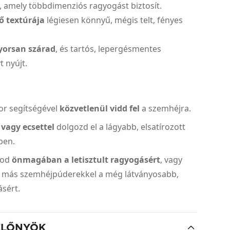
 amely többdimenziós ragyogást biztosít.
tő textúrája
légiesen könnyű, mégis telt, fényes
yorsan szárad
, és tartós, lepergésmentes
 nyújt.
or segítségével
közvetlenül vidd fel
a szemhéjra.
 vagy ecsettel
dolgozd el a lágyabb, elsatírozott
ben.
tod
önmagában a letisztult ragyogásért
, vagy
 más szemhéjpúderekkel a még látványosabb,
gásért.
ELŐNYÖK