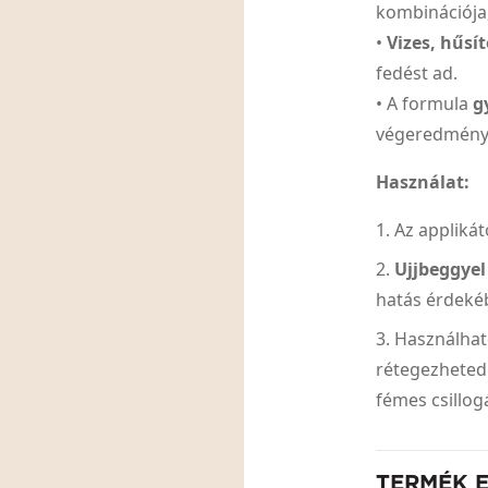
kombinációja,
•
Vizes, hűsí
fedést ad.
• A formula
g
végeredményt
Használat:
Az applikát
Ujjbeggyel
hatás érdeké
Használha
rétegezheted
fémes csillo
TERMÉK 