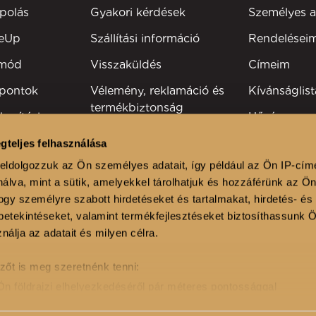
polás
Gyakori kérdések
Személyes 
keUp
Szállítási információ
Rendelései
tmód
Visszaküldés
Címeim
 pontok
Vélemény, reklamáció és
Kívánságlist
termékbiztonság
kesítési
Hűségprog
Elérhetőség
Szakmai reg
gteljes felhasználása
viselők
eldolgozzuk az Ön személyes adatait, így például az Ön IP-cím
álva, mint a sütik, amelyekkel tárolhatjuk és hozzáférünk az Ö
lonok
gy személyre szabott hirdetéseket és tartalmakat, hirdetés- és
etekintéseket, valamint termékfejlesztéseket biztosíthassunk 
nálja az adatait és milyen célra.
zőt is meg szeretnénk tenni:
Ön földrajzi elhelyezkedéséről pár méteres pontossággal
onosítása annak konkrét tulajdonságainak (ujjlenyomat) aktív