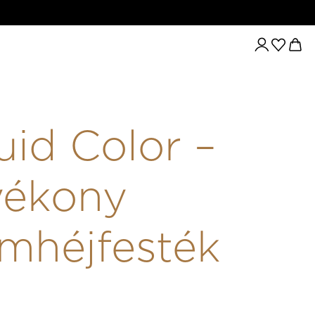
ONY SZEMHÉJFESTÉK 05
uid Color –
yékony
mhéjfesték