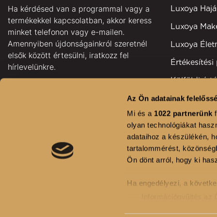
Ha kérdésed van a programmal vagy a
Luxoya Hajá
termékekkel kapcsolatban, akkor keress
Luxoya Ma
minket telefonon vagy e-mailen.
Amennyiben újdonságainkról szeretnél
Luxoya Éle
elsők között értesülni, iratkozz fel
Értékesítési
hírlevelünkre.
Külföldi érté
pontok
Az Ön adatainak felelőssé
GYAKORI KÉRDÉSEK
Területi kép
Mi és a
1022 partnerünk
f
KAPCSOLAT
olyan technológiákat haszn
Fodrászsza
adataihoz a készülékén, ho
HÍRLEVÉL FELIRATKOZÁS
Kihívás
tartalommérést, közönségb
Ön dönt arról, hogy ki hasz
Ha engedélyezi, a követke
Információgyűjtés az 
Az Ön készülékén beaz