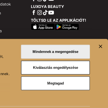
adatok
LUXOYA BEAUTY
m
TÖLTSD LE AZ APPLIKÁCIÓT!
a
ram
isztráció
Mindennek a megengedése
ét,
n
Kiválasztás engedélyezése
Önnek.
Megtagad