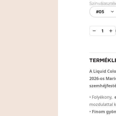
Színválaszté
#05
1
TERMÉKL
A Liquid Colo
2026-os Mari
szemhéjfesté
• Folyékony,
mozdulattal 
•
Finom gyön