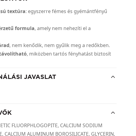
ású textúra
: egyszerre fémes és gyémántfényű
 érzetű formula
, amely nem nehezíti el a
árad
, nem kenődik, nem gyűlik meg a redőkben.
távolítható
, miközben tartós fényhatást biztosít
NÁLÁSI JAVASLAT
VŐK
HETIC FLUORPHLOGOPITE, CALCIUM SODIUM
E, CALCIUM ALUMINUM BOROSILICATE, GLYCERIN,