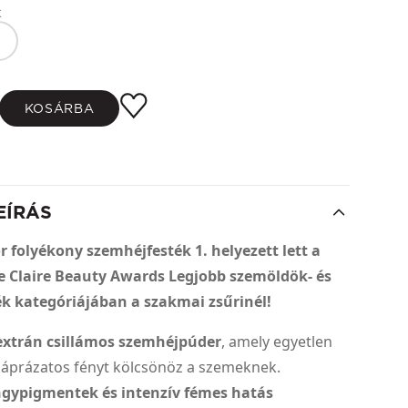
k
KOSÁRBA
EÍRÁS
r folyékony szemhéjfesték 1. helyezett lett a
e Claire Beauty Awards Legjobb szemöldök- és
k kategóriájában a szakmai zsűrinél!
extrán csillámos szemhéjpúder
, amely egyetlen
káprázatos fényt kölcsönöz a szemeknek.
gypigmentek és intenzív fémes hatás