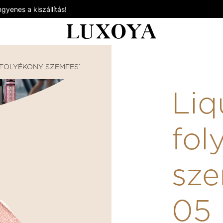
gyenes a kiszállítás!
FOLYÉKONY SZEMFESTÉKEK
LIQUID COLOR – FOLYÉK
Liq
fol
sze
05