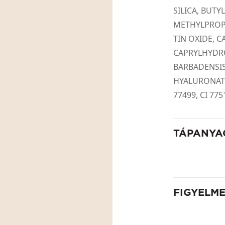
SILICA, BUT
METHYLPROP
TIN OXIDE, 
CAPRYLHYDR
BARBADENSIS
HYALURONATE, 
77499, CI 775
TÁPANYA
FIGYELM