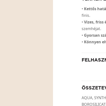
•
Kettős hat
finis.
•
Vizes, friss
szemhéjat.
•
Gyorsan sz
•
Könnyen el
FELHASZ
ÖSSZETE
AQUA, SYNT
BOROSILICAT