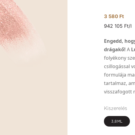
3 580 Ft
942 105 Ft/l
Engedd, hogy
drágakő!
A
L
folyékony sz
csillogással 
formulája ma
tartalmaz, am
visszafogott 
Kiszerelés
3,8ML