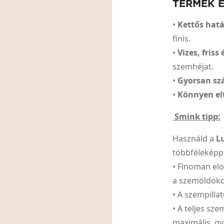
TERMÉK 
•
Kettős hat
finis.
•
Vizes, friss
szemhéjat.
•
Gyorsan sz
•
Könnyen el
Smink tipp:
Használd a
L
többféleképp
• Finoman elo
a szemöldökcs
• A szempill
• A teljes sz
maximális, g