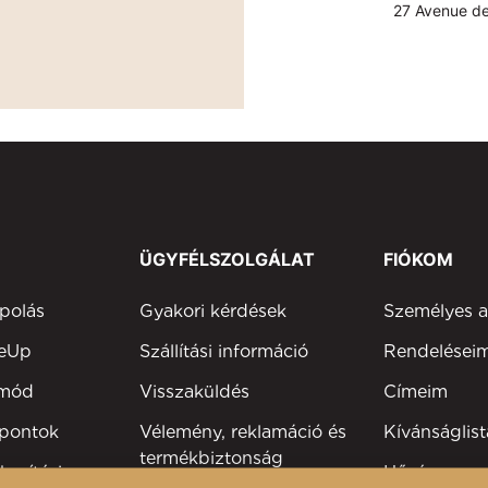
27 Avenue de
ÜGYFÉLSZOLGÁLAT
FIÓKOM
polás
Gyakori kérdések
Személyes 
keUp
Szállítási információ
Rendelései
tmód
Visszaküldés
Címeim
 pontok
Vélemény, reklamáció és
Kívánságlist
termékbiztonság
kesítési
Hűségprog