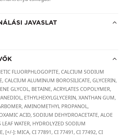
NÁLÁSI JAVASLAT
VŐK
HETIC FLUORPHLOGOPITE, CALCIUM SODIUM
E, CALCIUM ALUMINUM BOROSILICATE, GLYCERIN,
YLENE GLYCOL, BETAINE, ACRYLATES COPOLYMER,
ANEDIOL, ETHYLHEXYLGLYCERIN, XANTHAN GUM,
CARBOMER, AMINOMETHYL PROPANOL,
OXAMIC ACID, SODIUM DEHYDROACETATE, ALOE
 LEAF WATER, HYDROLYZED SODIUM
[+/-]: MICA, CI 77891, CI 77491, CI 77492, CI