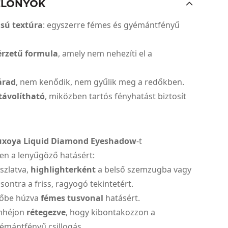
ELŐNYÖK
ású textúra
: egyszerre fémes és gyémántfényű
 érzetű formula
, amely nem nehezíti el a
árad
, nem kenődik, nem gyűlik meg a redőkben.
távolítható
, miközben tartós fényhatást biztosít
uxoya Liquid Diamond Eyeshadow
-t
en a lenyűgöző hatásért:
szlatva,
highlighterként
a belső szemzugba vagy
ontra a friss, ragyogó tekintetért.
atőbe húzva
fémes tusvonal
hatásért.
emhéjon
rétegezve
, hogy kibontakozzon a
yémántfényű csillogás.