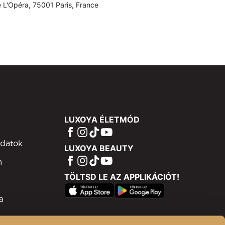
 L'Opéra, 75001 Paris, France
LUXOYA ÉLETMÓD
adatok
LUXOYA BEAUTY
m
TÖLTSD LE AZ APPLIKÁCIÓT!
a
ram