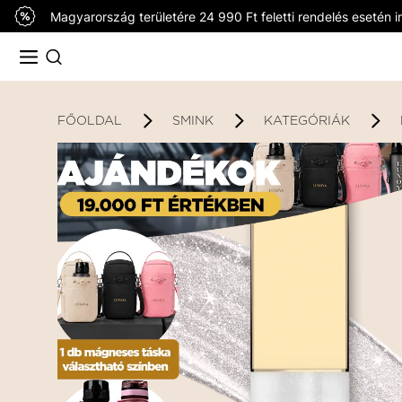
Magyarország területére 24 990 Ft feletti rendelés esetén in
FŐOLDAL
SMINK
KATEGÓRIÁK