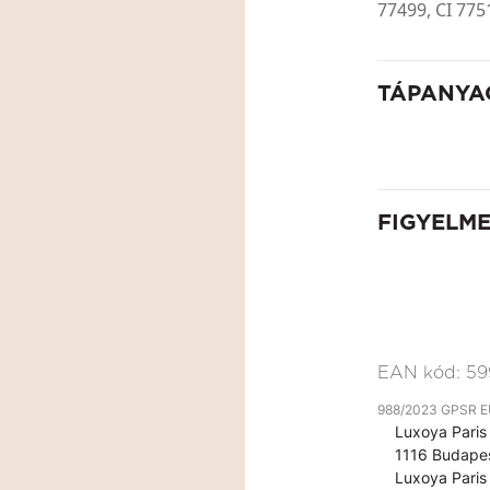
77499, CI 775
TÁPANYA
FIGYELM
EAN kód:
59
988/2023 GPSR EU 
Luxoya Paris 
1116 Budapes
Luxoya Paris 