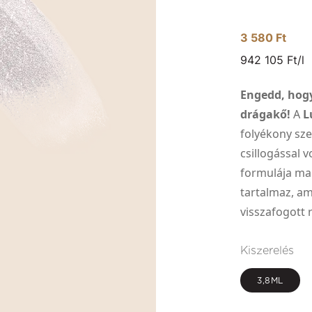
3 580 Ft
942 105 Ft/l
Engedd, hogy
drágakő!
A
L
folyékony sz
csillogással 
formulája ma
tartalmaz, am
visszafogott 
Kiszerelés
3,8ML