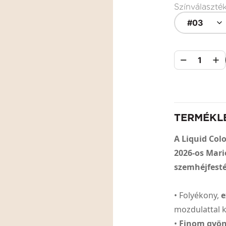
Színválaszté
#03
1
TERMÉKL
A Liquid Colo
2026-os Mari
szemhéjfesté
• Folyékony,
e
mozdulattal 
•
Finom gyön