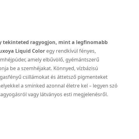
 tekinteted ragyogjon, mint a legfinomabb
uxoya Liquid Color
egy rendkívül fényes,
emhéjpúder, amely elbűvölő, gyémántszerű
vonja be a szemhéjakat. Könnyed, vízbázisú
gasfényű csillámokat és áttetsző pigmenteket
elyekkel a sminked azonnal életre kel – legyen szó
ragyogásról vagy látványos esti megjelenésről.