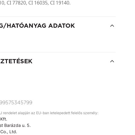
10, CI 77820, CI 16035, CI 19140.
G/HATÓANYAG ADATOK
EZTETÉSEK
99575345799
rendelet alapján az EU-ban letelepedett felelős személy:
Kft.
t Barázda u. 5.
Co., Ltd.