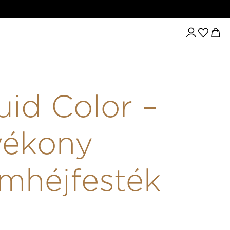
ONY SZEMHÉJFESTÉK 03
uid Color –
yékony
mhéjfesték