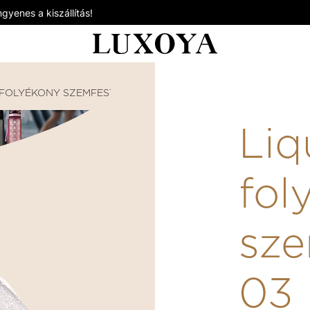
gyenes a kiszállítás!
FOLYÉKONY SZEMFESTÉKEK
LIQUID COLOR – FOLYÉK
Liq
fol
sze
03