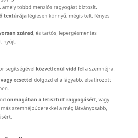
 amely többdimenziós ragyogást biztosít.
tő textúrája
légiesen könnyű, mégis telt, fényes
yorsan szárad
, és tartós, lepergésmentes
 nyújt.
or segítségével
közvetlenül vidd fel
a szemhéjra.
 vagy ecsettel
dolgozd el a lágyabb, elsatírozott
ben.
tod
önmagában a letisztult ragyogásért
, vagy
 más szemhéjpúderekkel a még látványosabb,
gásért.