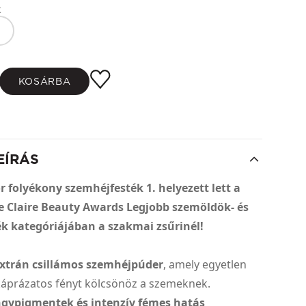
k
KOSÁRBA
EÍRÁS
r folyékony szemhéjfesték 1. helyezett lett a
e Claire Beauty Awards Legjobb szemöldök- és
k kategóriájában a szakmai zsűrinél!
xtrán csillámos szemhéjpúder
, amely egyetlen
káprázatos fényt kölcsönöz a szemeknek.
gypigmentek és intenzív fémes hatás