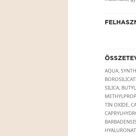
FELHASZ
ÖSSZETE
AQUA, SYNT
BOROSILICAT
SILICA, BUT
METHYLPROP
TIN OXIDE, 
CAPRYLHYDR
BARBADENSIS
HYALURONATE, 