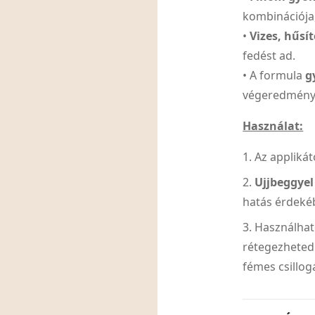
kombinációja,
•
Vizes, hűsí
fedést ad.
• A formula
g
végeredményt
Használat:
Az applikát
Ujjbeggyel
hatás érdeké
Használha
rétegezheted
fémes csillo