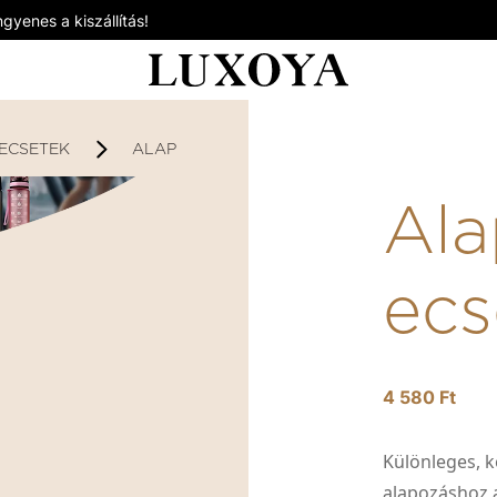
gyenes a kiszállítás!
ECSETEK
ALAPOZÓ 01 ECSET
Ala
ecs
4 580 Ft
Különleges, k
alapozáshoz 