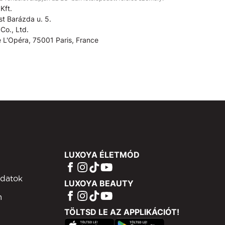
Kft.
t Barázda u. 5.
Co., Ltd.
 L'Opéra, 75001 Paris, France
LUXOYA ÉLETMÓD
adatok
LUXOYA BEAUTY
m
TÖLTSD LE AZ APPLIKÁCIÓT!