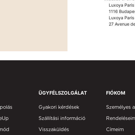
Luxoya Paris 
1116 Budapes
Luxoya Paris 
27 Avenue de
ÜGYFÉLSZOLGÁLAT
FIÓKOM
polás
Gyakori kérdések
Személyes 
keUp
Szállítási információ
Rendelései
tmód
Visszaküldés
Címeim