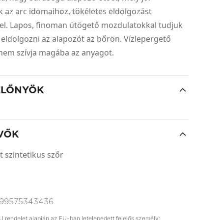
 az arc idomaihoz, tökéletes eldolgozást
zel. Lapos, finoman ütögető mozdulatokkal tudjuk
eldolgozni az alapozót az bőrön. Vízlepergető
 nem szívja magába az anyagot.
ELŐNYÖK
VŐK
t szintetikus szőr
99575343436
rendelet alapján az EU-ban letelepedett felelős személy: