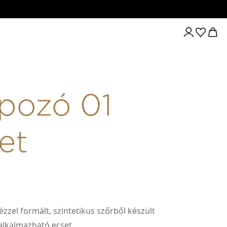
pozó 01
et
ézzel formált, szintetikus szőrből készült
alkalmazható ecset.