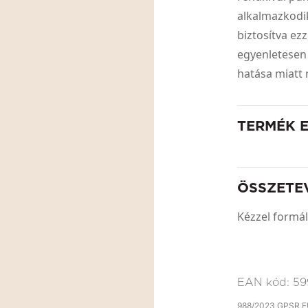
alkalmazkodik
biztosítva ez
egyenletesen 
hatása miatt
TERMÉK 
ÖSSZETE
Kézzel formál
EAN kód:
59
988/2023 GPSR EU 