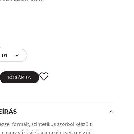
k
 01
KOSÁRBA
EÍRÁS
ézzel formált, szintetikus szőrből készült,
a, nagy sűrűségű alapozó ecset, mely jól