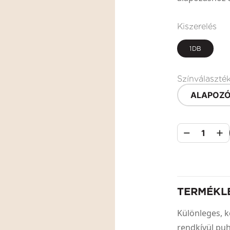
Kiszerelés
1DB
Színválaszté
ALAPOZÓ
1
TERMÉKL
Különleges, k
rendkívül puh