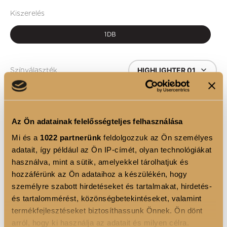
Kiszerelés
1DB
HIGHLIGHTER 01
Színválaszték
1
Az Ön adatainak felelősségteljes felhasználása
KOSÁRBA
Mi és a
1022 partnerünk
feldolgozzuk az Ön személyes
adatait, így például az Ön IP-címét, olyan technológiákat
használva, mint a sütik, amelyekkel tárolhatjuk és
hozzáférünk az Ön adataihoz a készülékén, hogy
TERMÉKLEÍRÁS
személyre szabott hirdetéseket és tartalmakat, hirdetés-
és tartalommérést, közönségbetekintéseket, valamint
Különleges, kézzel formált, szintetikus szőrből
termékfejlesztéseket biztosíthassunk Önnek. Ön dönt
készült highlighterezéshez alkalmazható kúp formájú
arról, hogy ki használja az adatait és milyen célra.