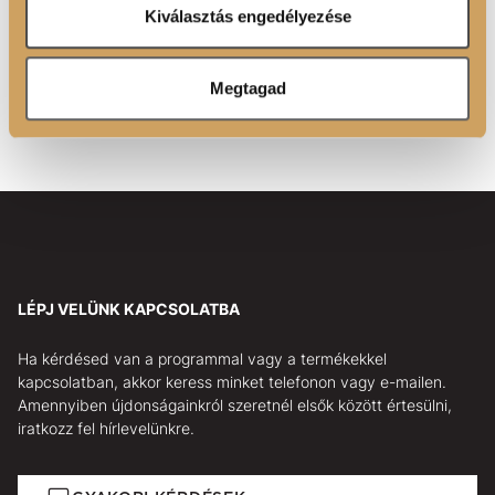
Ön által használt más szolgáltatásokból gyűjtöttek.
988/2023 GPSR EU rendelet alapján az EU-ban letelepedett felelős
Kiválasztás engedélyezése
személy:
Luxoya Paris Kft.
1116 Budapest Barázda u. 5.
Megtagad
Luxoya Paris Co., Ltd.
27 Avenue de L'Opéra, 75001 Paris, France
LÉPJ VELÜNK KAPCSOLATBA
Ha kérdésed van a programmal vagy a termékekkel
kapcsolatban, akkor keress minket telefonon vagy e-mailen.
Amennyiben újdonságainkról szeretnél elsők között értesülni,
iratkozz fel hírlevelünkre.