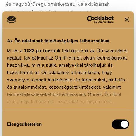
és nagy sűrűségű sminkecset. Kialakításának
köszönhetően tökéletesen illeszkedik az arc
vonalaihoz, így az alapozó eldolgozása egyszerű és
precíz lesz.
Az Ön adatainak felelősségteljes felhasználása
Sűrű szálainak köszönhetően erősebb fedést biztosít,
Mi és a
1022 partnerünk
feldolgozzuk az Ön személyes
így ideális választás, ha hibátlan, tartós
adatait, így például az Ön IP-címét, olyan technológiákat
végeredményt szeretnél. Használatakor lapos, finom
használva, mint a sütik, amelyekkel tárolhatjuk és
ütögető mozdulatokkal dolgozd el az alapozót, hogy
hozzáférünk az Ön adataihoz a készülékén, hogy
egyenletes és természetes hatást érj el.
személyre szabott hirdetéseket és tartalmakat, hirdetés-
és tartalommérést, közönségbetekintéseket, valamint
termékfejlesztéseket biztosíthassunk Önnek. Ön dönt
TERMÉK ELŐNYÖK
arról, hogy ki használja az adatait és milyen célra.
Kézzel formált, minőségi szintetikus szőr
Ha engedélyezi, a következőt is meg szeretnénk tenni:
Hozzájárulás
Elengedhetetlen
Információgyűjtés az Ön földrajzi elhelyezkedéséről
Rendkívül puha, nagy sűrűségű ecsetfej
kiválasztása
pár méteres pontossággal