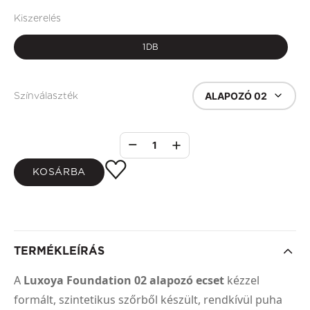
Kiszerelés
1DB
ALAPOZÓ 02
Színválaszték
1
KOSÁRBA
TERMÉKLEÍRÁS
A
Luxoya Foundation 02 alapozó ecset
kézzel
formált, szintetikus szőrből készült, rendkívül puha