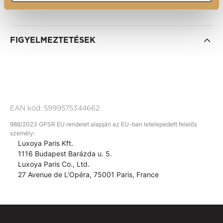
FIGYELMEZTETÉSEK
EAN kód:
5999575344662
988/2023 GPSR EU rendelet alapján az EU-ban letelepedett felelős
személy:
Luxoya Paris Kft.
1116 Budapest Barázda u. 5.
Luxoya Paris Co., Ltd.
27 Avenue de L'Opéra, 75001 Paris, France