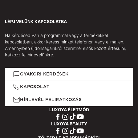
LÉPJ VELÜNK KAPCSOLATBA
Ha kérdésed van a programmal vagy a termékekkel
kapcsolatban, akkor keress minket telefonon vagy e-mailen.
Amennyiben újdonságainkról szeretnél elsők között értesülni,
iratkozz fel hírlevelünkre.
GYAKORI KÉRDÉSEK
KAPCSOLAT
HÍRLEVÉL FELIRATKOZÁS
LUXOYA ÉLETMÓD
LUXOYA BEAUTY
TÖLTSD LE AZ APPLIKÁCIÓT!