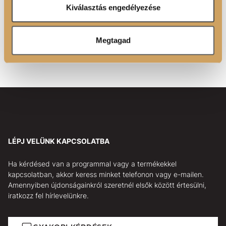
Ön által használt más szolgáltatásokból gyűjtöttek.
988/2023 GPSR EU rendelet alapján az EU-ban letelepedett felelős
Kiválasztás engedélyezése
személy:
Luxoya Paris Kft.
1116 Budapest Barázda u. 5.
Megtagad
Luxoya Paris Co., Ltd.
27 Avenue de L'Opéra, 75001 Paris, France
LÉPJ VELÜNK KAPCSOLATBA
Ha kérdésed van a programmal vagy a termékekkel
kapcsolatban, akkor keress minket telefonon vagy e-mailen.
Amennyiben újdonságainkról szeretnél elsők között értesülni,
iratkozz fel hírlevelünkre.