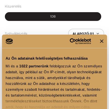
Kiszerelés
1DB
ALAPOZÓ 01
Színválaszték
1
Az Ön adatainak felelősségteljes felhasználása
KOSÁRBA
Mi és a
1022 partnerünk
feldolgozzuk az Ön személyes
adatait, így például az Ön IP-címét, olyan technológiákat
használva, mint a sütik, amelyekkel tárolhatjuk és
hozzáférünk az Ön adataihoz a készülékén, hogy
TERMÉKLEÍRÁS
személyre szabott hirdetéseket és tartalmakat, hirdetés-
és tartalommérést, közönségbetekintéseket, valamint
Különleges, kézzel formált, szintetikus szőrből
termékfejlesztéseket biztosíthassunk Önnek. Ön dönt
készült, rendkívül puha, nagy sűrűségű alapozó
arról, hogy ki használja az adatait és milyen célra.