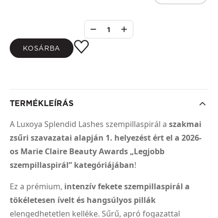
1
KOSÁRBA
TERMÉKLEÍRÁS
A Luxoya Splendid Lashes szempillaspirál a
szakmai
zsűri szavazatai alapján 1. helyezést ért el a 2026-
os Marie Claire Beauty Awards „Legjobb
szempillaspirál” kategóriájában
!
Ez a prémium,
intenzív fekete szempillaspirál a
tökéletesen ívelt és hangsúlyos pillák
elengedhetetlen kelléke. Sűrű, apró fogazattal