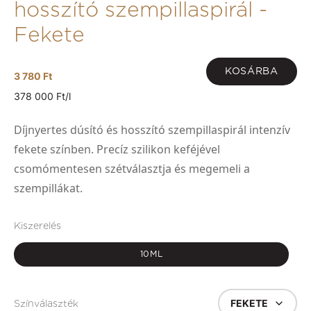
hosszító szempillaspirál -
Fekete
KOSÁRBA
3 780 Ft
378 000 Ft/l
Díjnyertes dúsító és hosszító szempillaspirál intenzív
fekete színben. Precíz szilikon keféjével
csomómentesen szétválasztja és megemeli a
szempillákat.
Kiszerelés
10ML
FEKETE
Színválaszték