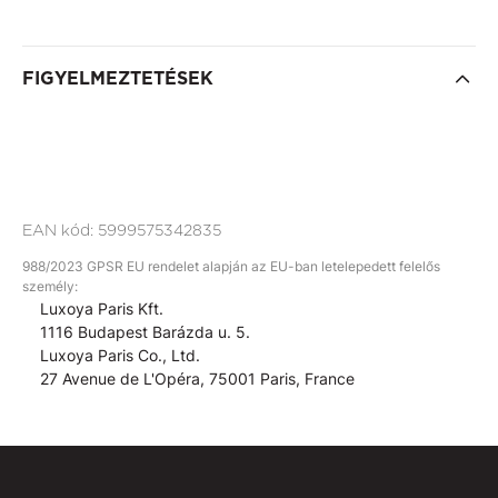
FIGYELMEZTETÉSEK
EAN kód:
5999575342835
988/2023 GPSR EU rendelet alapján az EU-ban letelepedett felelős
személy:
Luxoya Paris Kft.
1116 Budapest Barázda u. 5.
Luxoya Paris Co., Ltd.
27 Avenue de L'Opéra, 75001 Paris, France