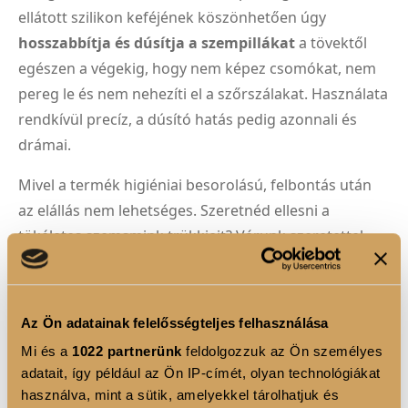
ellátott szilikon keféjének köszönhetően úgy
hosszabbítja és dúsítja a szempillákat
a tövektől
egészen a végekig, hogy nem képez csomókat, nem
pereg le és nem nehezíti el a szőrszálakat. Használata
rendkívül precíz, a dúsító hatás pedig azonnali és
drámai.
Mivel a termék higiéniai besorolású, felbontás után
az elállás nem lehetséges. Szeretnéd ellesni a
tökéletes szemsmink trükkjeit? Várunk szeretettel
Önsminkelő Workshopjainkon vagy
márkaüzleteinkben (Westend, Árkád, Szervita tér),
ahol profi sminkeseink segítenek a technikák
Az Ön adatainak felelősségteljes felhasználása
elsajátításában!
Mi és a
1022 partnerünk
feldolgozzuk az Ön személyes
adatait, így például az Ön IP-címét, olyan technológiákat
használva, mint a sütik, amelyekkel tárolhatjuk és
TERMÉK ELŐNYÖK