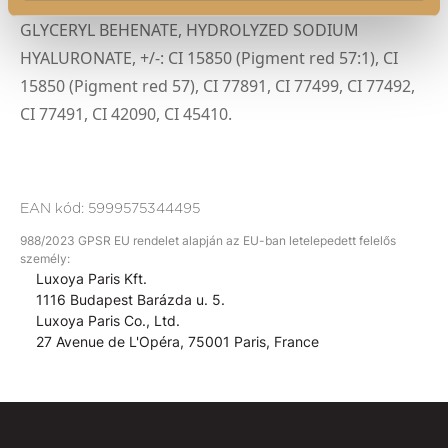
ETHYLHEXYLGLYCERIN, LIMNANTHES ALBA SEED OIL,
GLYCERYL BEHENATE, HYDROLYZED SODIUM
HYALURONATE,
+/-: CI 15850 (Pigment red 57:1), CI
15850 (Pigment red 57), CI 77891, CI 77499, CI 77492,
CI 77491, CI 42090, CI 45410.
EAN kód:
5999575344495
988/2023 GPSR EU rendelet alapján az EU-ban letelepedett felelős
személy:
Luxoya Paris Kft.
1116 Budapest Barázda u. 5.
Luxoya Paris Co., Ltd.
27 Avenue de L'Opéra, 75001 Paris, France