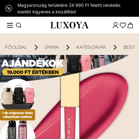
Magyarország területére 24 990 Ft feletti rendelés
esetén ingyenes a kiszállítás!
FŐOLDAL
SMINK
KATEGÓRIÁK
BESTS