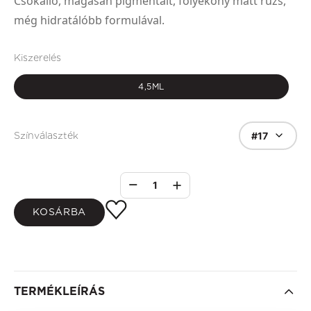
Csókálló, magasan pigmentált, folyékony matt rúzs,
még hidratálóbb formulával.
Kiszerelés
4,5ML
#17
Színválaszték
1
KOSÁRBA
TERMÉKLEÍRÁS