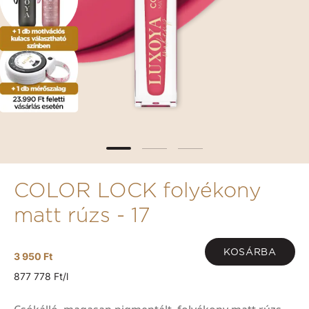
COLOR LOCK folyékony
matt rúzs - 17
KOSÁRBA
3 950 Ft
877 778 Ft/l