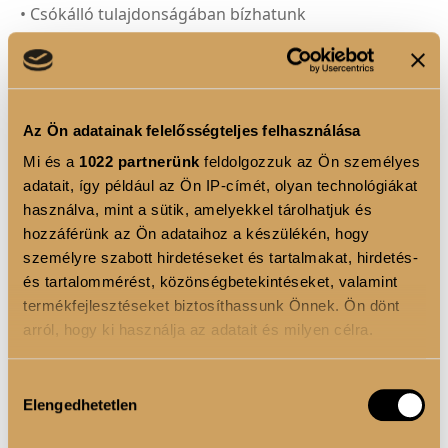
• Csókálló tulajdonságában bízhatunk
TERMÉK ELŐNYÖK
• A precíz felvitelt a különleges cseppformájú
Az Ön adatainak felelősségteljes felhasználása
applikátor segíti, amellyel egyszerre kontúrozhatsz
Mi és a
1022 partnerünk
feldolgozzuk az Ön személyes
és végezheted el a színfelvitelt.
adatait, így például az Ön IP-címét, olyan technológiákat
használva, mint a sütik, amelyekkel tárolhatjuk és
• Hidratálóbb formula a hidrolizált nátrium-
hozzáférünk az Ön adataihoz a készülékén, hogy
hialuronátnak köszönhetően. Kisebb
személyre szabott hirdetéseket és tartalmakat, hirdetés-
és tartalommérést, közönségbetekintéseket, valamint
molekulatömegű, így jobban behatol a bőrbe,
termékfejlesztéseket biztosíthassunk Önnek. Ön dönt
erőteljes nedvesítőszerként működik, vonzza és
arról, hogy ki használja az adatait és milyen célra.
megtartja a nedvességet a bőrben.
Ha engedélyezi, a következőt is meg szeretnénk tenni:
Hozzájárulás
Smink tipp:
Készíts ombre ajkakat pillanatok alatt.
Elengedhetetlen
Információgyűjtés az Ön földrajzi elhelyezkedéséről
kiválasztása
Kontúrozd ajkaid a
Lip Shape szájkontúreceruzával
,
pár méteres pontossággal
majd befelé haladva lágy satírokkal készíts ombre