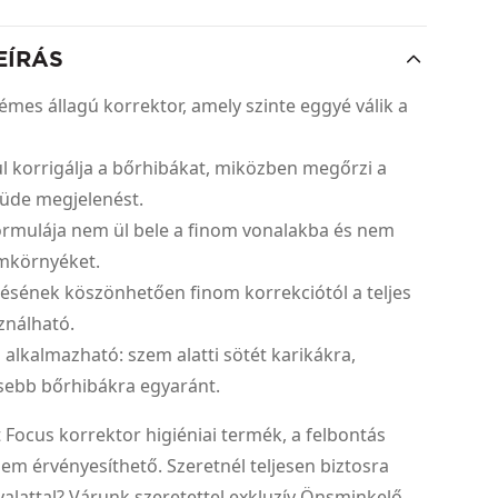
EÍRÁS
émes állagú korrektor, amely szinte eggyé válik a
ul korrigálja a bőrhibákat, miközben megőrzi a
 üde megjelenést.
ormulája nem ül bele a finom vonalakba és nem
emkörnyéket.
désének köszönhetően finom korrekciótól a teljes
ználható.
 alkalmazható: szem alatti sötét karikákra,
isebb bőrhibákra egyaránt.
t Focus korrektor higiéniai termék, a felbontás
 nem érvényesíthető. Szeretnél teljesen biztosra
alattal? Várunk szeretettel exkluzív Önsminkelő