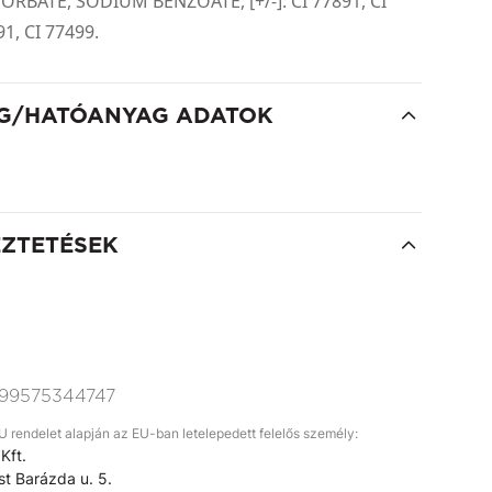
RBATE, SODIUM BENZOATE, [+/-]: CI 77891, CI
91, CI 77499.
G/HATÓANYAG ADATOK
EZTETÉSEK
99575344747
rendelet alapján az EU-ban letelepedett felelős személy:
Kft.
t Barázda u. 5.