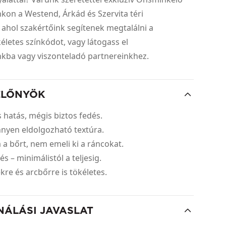
kon a Westend, Árkád és Szervita téri
 ahol szakértőink segítenek megtalálni a
letes színkódot, vagy látogass el
nkba vagy viszonteladó partnereinkhez.
ELŐNYÖK
 hatás, mégis biztos fedés.
nnyen eldolgozható textúra.
a a bőrt, nem emeli ki a ráncokat.
és – minimálistól a teljesig.
re és arcbőrre is tökéletes.
NÁLÁSI JAVASLAT