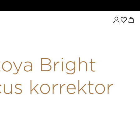
KORREKTOR #01
oya Bright
us korrektor
1