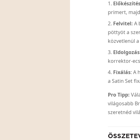
Előkészítés
primert, majd
Felvitel:
A b
pöttyöt a sze
közvetlenül a
Eldolgozás
korrektor-ecs
Fixálás
: A
a Satin Set fi
Pro Tipp:
Vála
világosabb Br
szeretnéd vil
ÖSSZETE