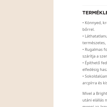
TERMÉKL
• Könnyed, kr
bőrrel.
• Láthatatlan
természetes,
• Rugalmas f
szárítja a sz
• Építhető fe
elfedésig has
• Sokoldalúan
arcpírra és k
Mivel a Brigh
utáni elállás
menni az árny