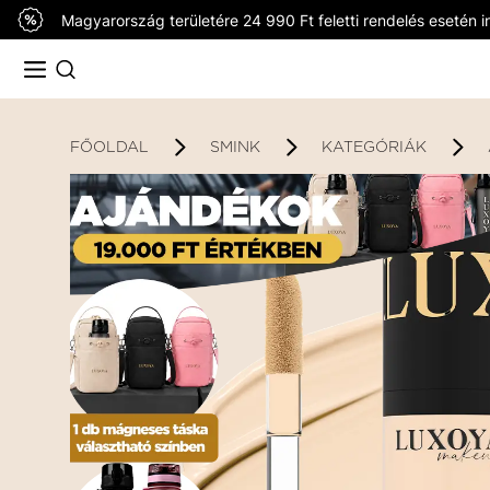
Magyarország területére 24 990 Ft feletti rendelés esetén in
FŐOLDAL
SMINK
KATEGÓRIÁK