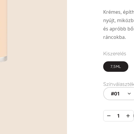
Krémes, építh
nyújt, miközb
és apróbb bőr
ráncokba.
Kiszerelés
7,5ML
Színválaszté
#01
1