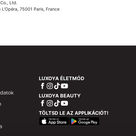
Co., Ltd.
 L'Opéra, 75001 Paris, France
LUXOYA ÉLETMÓD
adatok
LUXOYA BEAUTY
m
TÖLTSD LE AZ APPLIKÁCIÓT!
a