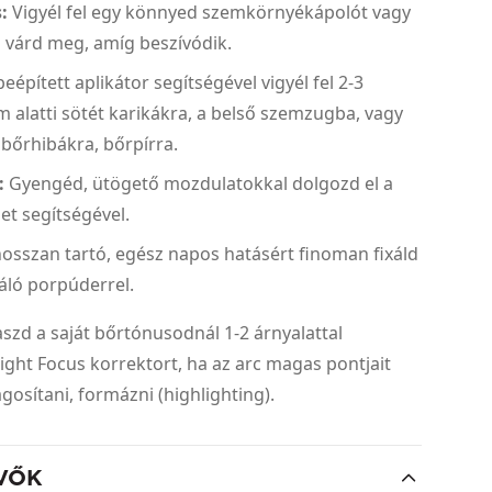
:
Vigyél fel egy könnyed szemkörnyékápolót vagy
 várd meg, amíg beszívódik.
eépített aplikátor segítségével vigyél fel 2-3
m alatti sötét karikákra, a belső szemzugba, vagy
 bőrhibákra, bőrpírra.
:
Gyengéd, ütögető mozdulatokkal dolgozd el a
et segítségével.
 hosszan tartó, egész napos hatásért finoman fixáld
xáló porpúderrel.
szd a saját bőrtónusodnál 1-2 árnyalattal
ight Focus korrektort, ha az arc magas pontjait
ágosítani, formázni (highlighting).
VŐK