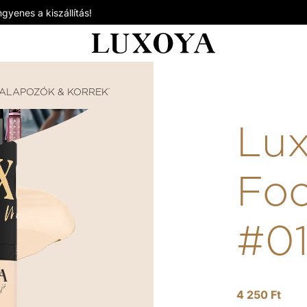
gyenes a kiszállítás!
ALAPOZÓK & KORREKTOROK
LUXOYA BRIGHT FOCUS 
Lux
Foc
#0
4 250 Ft