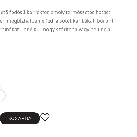
ető fedésű korrektor, amely természetes hatást
en megbízhatóan elfedi a sötét karikákat, bőrpírt
hibákat – anélkül, hogy szárítana vagy beülne a
k
KOSÁRBA