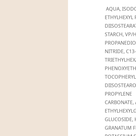
AQUA, ISOD
ETHYLHEXYL 
DIISOSTEARA
STARCH, VP/
PROPANEDIO
NITRIDE, C1
TRIETHYLHEXA
PHENOXYETH
TOCOPHERYL 
DIISOSTEARO
PROPYLENE
CARBONATE, 
ETHYLHEXYLG
GLUCOSIDE, 
GRANATUM FR