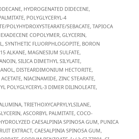
ODECANE, HYDROGENATED DIDECENE,
PALMITATE, POLYGLYCERYL-4
TE/POLYHYDROXYSTEARATE/SEBACATE, TAPIOCA
HEXADECENE COPOLYMER, GLYCERIN,
L, SYNTHETIC FLUORPHLOGOPITE, BORON
3-15 ALKANE, MAGNESIUM SULFATE,
NOIN, SILICA DIMETHYL SILYLATE,
ANOL, DISTEARDIMONIUM HECTORITE,
ACETATE, NIACINAMIDE, ZINC STEARATE,
YL POLYGLYCERYL-3 DIMER DILINOLEATE,
ALUMINA, TRIETHOXYCAPRYLYLSILANE,
LYCERIN, ASCORBYL PALMITATE, COCO-
HYDROLYZED CAESALPINIA SPINOSA GUM, PUNICA
UIT EXTRACT, CAESALPINIA SPINOSA GUM,