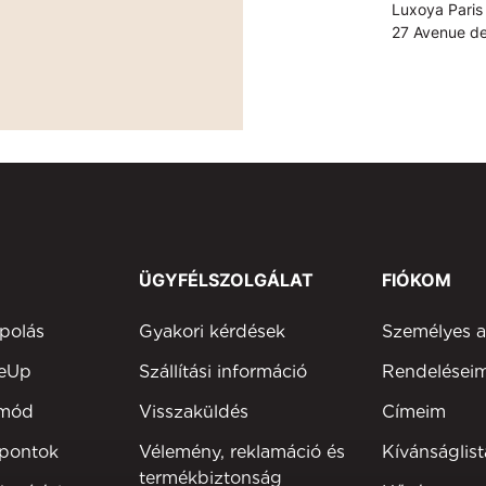
Luxoya Paris 
27 Avenue de
ÜGYFÉLSZOLGÁLAT
FIÓKOM
polás
Gyakori kérdések
Személyes 
keUp
Szállítási információ
Rendelései
tmód
Visszaküldés
Címeim
 pontok
Vélemény, reklamáció és
Kívánságlist
termékbiztonság