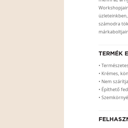
Workshopjain
üzleteinkben,
számodra töké
márkaboltjai
TERMÉK 
• Természetes
• Krémes, kö
• Nem szárítj
• Építhető fed
• Szemkörnyék
FELHASZ