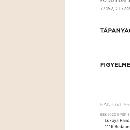
POTASSIUM SO
77492, CI 774
TÁPANYA
FIGYELM
EAN kód:
59
988/2023 GPSR EU 
Luxoya Paris 
1116 Budapes