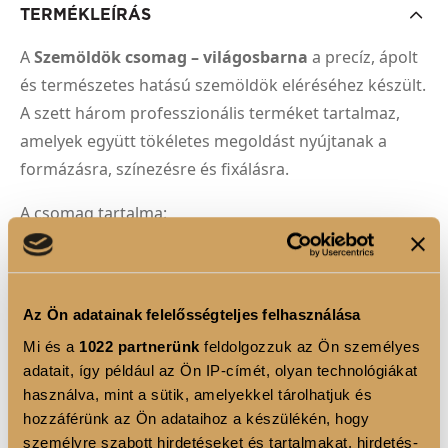
TERMÉKLEÍRÁS
A
Szemöldök csomag – világosbarna
a precíz, ápolt
és természetes hatású szemöldök eléréséhez készült.
A szett három professzionális terméket tartalmaz,
amelyek együtt tökéletes megoldást nyújtanak a
formázásra, színezésre és fixálásra.
A csomag tartalma:
•
Brow Define 03 szemöldökceruza
– ferde
kialakítású automata ceruzavég a precíz vonalakhoz,
spirálkefe a formázáshoz és satírozáshoz
Az Ön adatainak felelősségteljes felhasználása
•
Brow Fix szemöldök formázó gél
– hosszantartó
Mi és a
1022 partnerünk
feldolgozzuk az Ön személyes
fixálás a rendezettségért és természetes tartásért
adatait, így például az Ön IP-címét, olyan technológiákat
•
Eyebrow 02 szemöldök ecset
– 2 az 1-ben eszköz
használva, mint a sütik, amelyekkel tárolhatjuk és
szilikon kefével a szálak rendezéséhez és fém
hozzáférünk az Ön adataihoz a készülékén, hogy
spatulával a laminált hatás eléréséhez
személyre szabott hirdetéseket és tartalmakat, hirdetés-