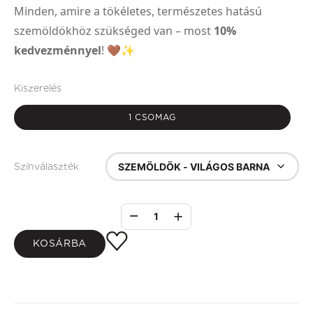
Minden, amire a tökéletes, természetes hatású
szemöldökhöz szükséged van – most
10%
kedvezménnyel
! 🤎✨
Kiszerelés
1 CSOMAG
SZEMÖLDÖK - VILÁGOS BARNA
Színválaszték
1
KOSÁRBA