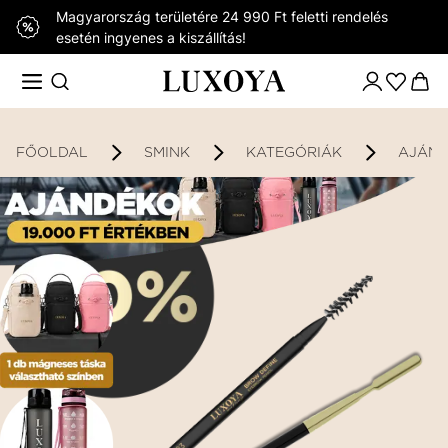
Magyarország területére 24 990 Ft feletti rendelés
esetén ingyenes a kiszállítás!
FŐOLDAL
SMINK
KATEGÓRIÁK
AJÁND