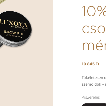
10
cs
mé
10 845 Ft
Tökéletesen d
szemöldök –
Kiszerelés