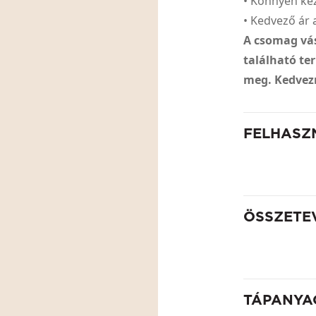
• Könnyen ke
• Kedvező á
A csomag vá
található t
meg. Kedvez
FELHASZ
ÖSSZETE
TÁPANYA