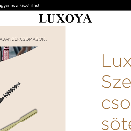
gyenes a kiszállítás!
AJÁNDÉKCSOMAGOK / AJÁNDÉKKÁRTYÁK
LUXOYA S
Lu
Sz
cs
söt