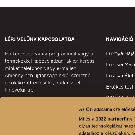
LÉPJ VELÜNK KAPCSOLATBA
NAVIGÁCIÓ
Ha kérdésed van a programmal vagy a
Luxoya Hajá
termékekkel kapcsolatban, akkor keress
Luxoya Ma
minket telefonon vagy e-mailen.
Amennyiben újdonságainkról szeretnél
Luxoya Éle
elsők között értesülni, iratkozz fel
Értékesítési
hírlevelünkre.
Külföldi érté
pontok
Az Ön adatainak felelőssé
GYAKORI KÉRDÉSEK
Területi kép
Mi és a
1022 partnerünk
f
KAPCSOLAT
olyan technológiákat haszn
Fodrászsza
adataihoz a készülékén, ho
HÍRLEVÉL FELIRATKOZÁS