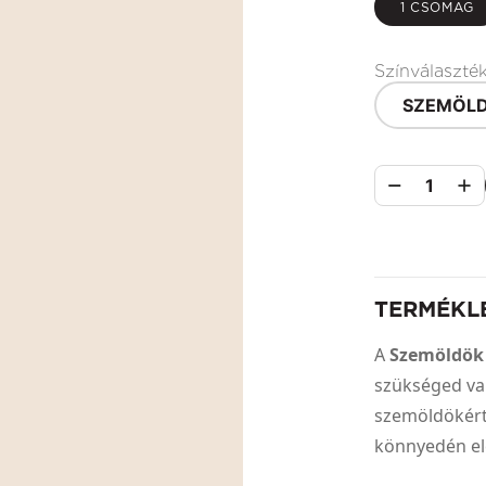
1 CSOMAG
Színválaszté
SZEMÖLD
1
TERMÉKL
A
Szemöldök
szükséged va
szemöldökért
könnyedén el