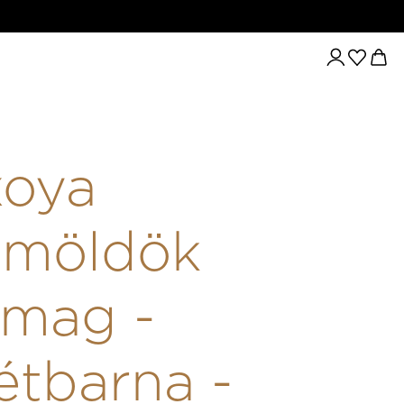
ZEMÖLDÖK CSOMAG - SÖTÉTBARNA - 10% CSOMAGKEDVEZMÉ
xoya
emöldök
omag -
étbarna -