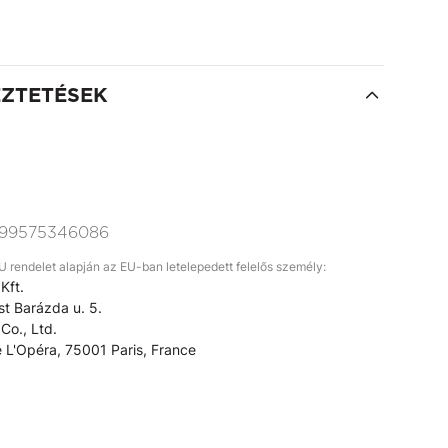
EZTETÉSEK
99575346086
rendelet alapján az EU-ban letelepedett felelős személy:
Kft.
t Barázda u. 5.
Co., Ltd.
 L'Opéra, 75001 Paris, France