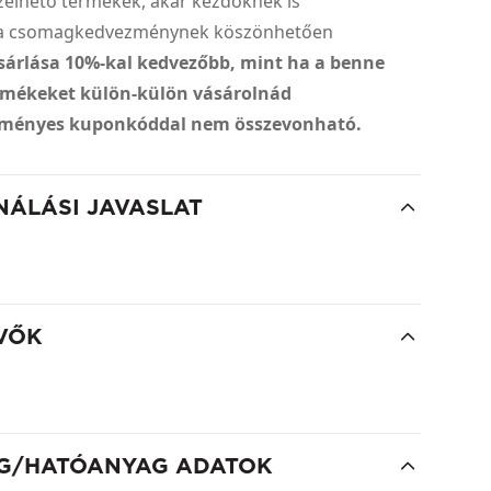
zelhető termékek, akár kezdőknek is
r a csomagkedvezménynek köszönhetően
sárlása 10%-kal kedvezőbb, mint ha a benne
ermékeket külön-külön vásárolnád
ményes kuponkóddal nem összevonható.
NÁLÁSI JAVASLAT
VŐK
G/HATÓANYAG ADATOK