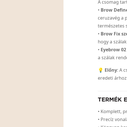
A csomag tar
•
Brow Defin
ceruzavég a p
természetes 
•
Brow Fix s
hogy a szála
•
Eyebrow 02
a szálak rend
💡
Előny
: A 
eredeti árhoz
TERMÉK 
• Komplett, 
• Precíz vona