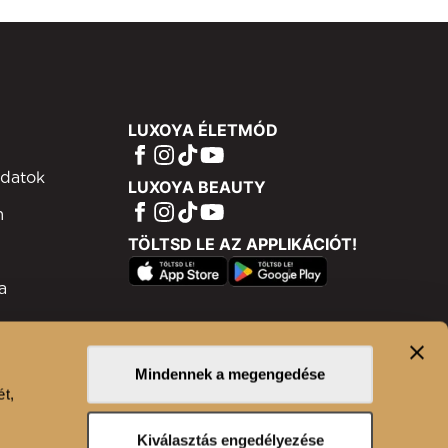
LUXOYA ÉLETMÓD
adatok
LUXOYA BEAUTY
m
TÖLTSD LE AZ APPLIKÁCIÓT!
a
ram
isztráció
Mindennek a megengedése
ét,
n
Kiválasztás engedélyezése