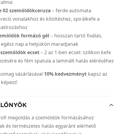
talma:
e 02 szemöldökceruza
– ferde automata
recíz vonalakhoz és kitöltéshez, spirálkefe a
satírozáshoz
zemöldök formázó gél
– hosszan tartó fixálás,
k egész nap a helyükön maradjanak
 szemöldök ecset
– 2 az 1-ben ecset: szilikon kefe
ezésére és fém spatula a laminált hatás eléréséhez
csomag vásárlásával
10% kedvezményt
kapsz az
 képest!
ELŐNYÖK
profi megoldás a szemöldök formázásához
lak és természetes hatás egyaránt elérhető