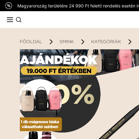
Magyarország területére 24 990 Ft feletti rendelés esetén in
FŐOLDAL
SMINK
KATEGÓRIÁK