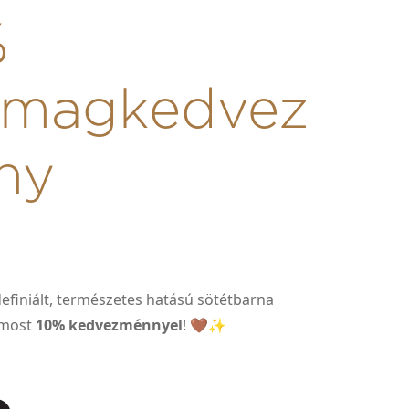
%
omagkedvez
ny
efiniált, természetes hatású sötétbarna
 most
10% kedvezménnyel
! 🤎✨