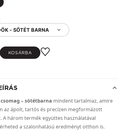
k
ÖK - SÖTÉT BARNA
KOSÁRBA
EÍRÁS
 csomag – sötétbarna
mindent tartalmaz, amire
n az ápolt, tartós és precízen megformázott
. A három termék együttes használatával
érheted a szalonhatású eredményt otthon is.