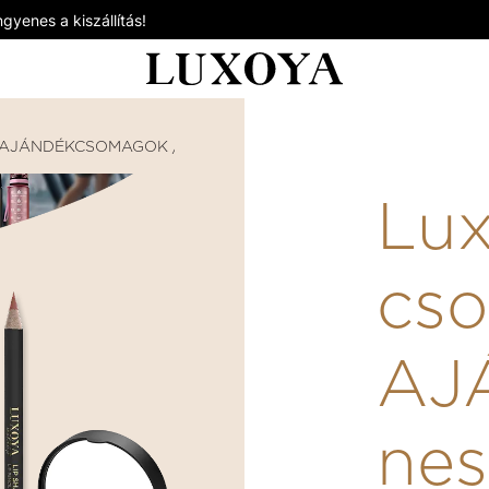
gyenes a kiszállítás!
AJÁNDÉKCSOMAGOK / AJÁNDÉKKÁRTYÁK
LUXOYA GL
Lu
cs
AJ
nes