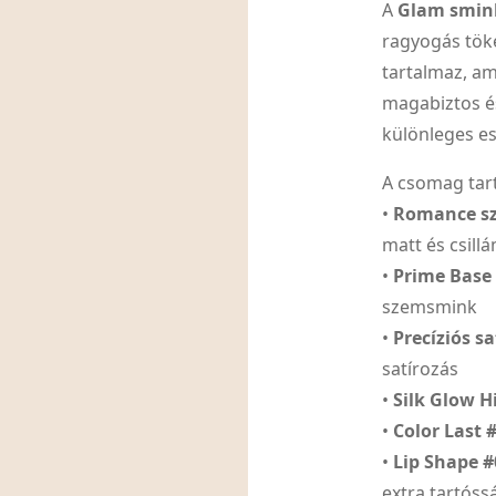
A
Glam smi
ragyogás tök
tartalmaz, a
magabiztos és
különleges e
A csomag tar
•
Romance sz
matt és csill
•
Prime Base
szemsmink
•
Precíziós sa
satírozás
•
Silk Glow H
•
Color Last 
•
Lip Shape 
extra tartóss