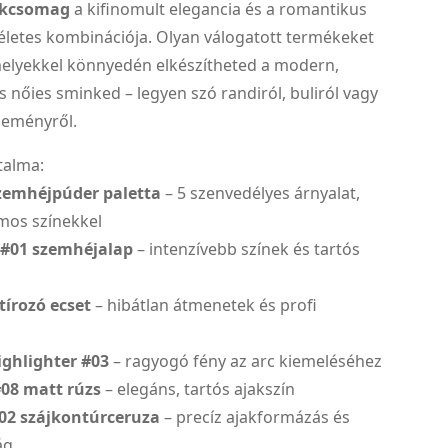
nkcsomag
a kifinomult elegancia és a romantikus
életes kombinációja. Olyan válogatott termékeket
melyekkel könnyedén elkészítheted a modern,
 nőies sminked – legyen szó randiról, buliról vagy
seményről.
talma:
emhéjpúder paletta
– 5 szenvedélyes árnyalat,
ámos színekkel
 #01 szemhéjalap
– intenzívebb színek és tartós
tírozó ecset
– hibátlan átmenetek és profi
ighlighter #03
– ragyogó fény az arc kiemeléséhez
#08 matt rúzs
– elegáns, tartós ajakszín
#02 szájkontúrceruza
– precíz ajakformázás és
ág