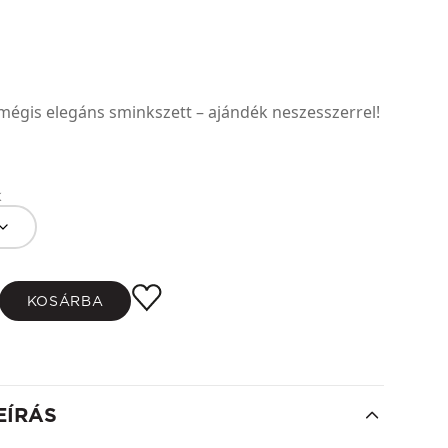
mégis elegáns sminkszett – ajándék neszesszerrel!
k
KOSÁRBA
EÍRÁS