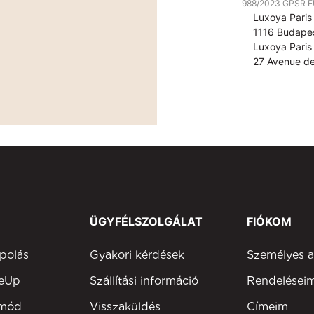
988/2023 GPSR EU 
Luxoya Paris 
1116 Budapes
Luxoya Paris 
27 Avenue de
ÜGYFÉLSZOLGÁLAT
FIÓKOM
polás
Gyakori kérdések
Személyes 
keUp
Szállítási információ
Rendelései
tmód
Visszaküldés
Címeim