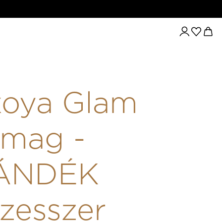
AM CSOMAG - AJÁNDÉK NESZESSZER
xoya Glam
omag -
ÁNDÉK
zesszer