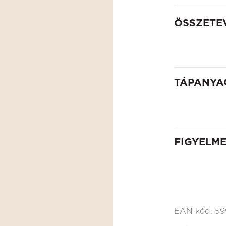
ÖSSZETE
TÁPANYA
FIGYELM
EAN kód:
59