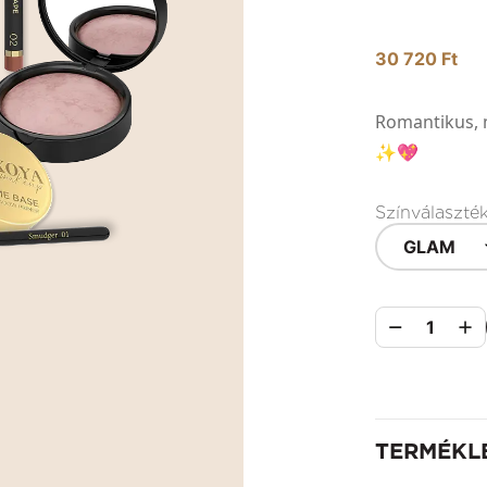
30 720 Ft
Romantikus, 
✨💖
Színválaszté
GLAM
1
TERMÉKL