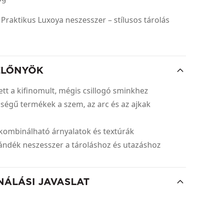
: Praktikus Luxoya neszesszer – stílusos tárolás
ELŐNYÖK
ett a kifinomult, mégis csillogó sminkhez
ségű termékek a szem, az arc és az ajkak
z
kombinálható árnyalatok és textúrák
jándék neszesszer a tároláshoz és utazáshoz
NÁLÁSI JAVASLAT