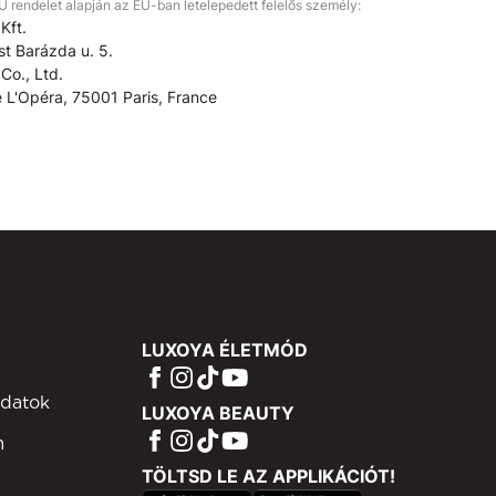
rendelet alapján az EU-ban letelepedett felelős személy:
Kft.
t Barázda u. 5.
Co., Ltd.
 L'Opéra, 75001 Paris, France
LUXOYA ÉLETMÓD
adatok
LUXOYA BEAUTY
m
TÖLTSD LE AZ APPLIKÁCIÓT!