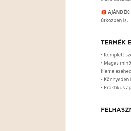
🎁
AJÁNDÉK
útközben is.
TERMÉK 
• Komplett sz
• Magas minő
kiemeléséhe
• Könnyedén 
• Praktikus a
FELHASZ