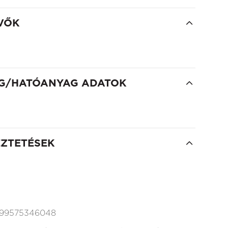
VŐK
G/HATÓANYAG ADATOK
EZTETÉSEK
99575346048