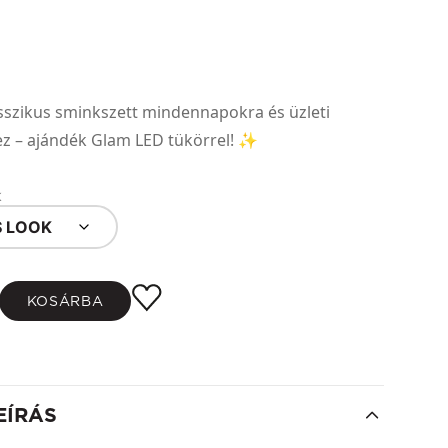
lasszikus sminkszett mindennapokra és üzleti
z – ajándék Glam LED tükörrel! ✨
k
S LOOK
KOSÁRBA
EÍRÁS