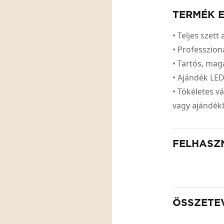
TERMÉK 
• Teljes szet
• Professzion
• Tartós, ma
• Ajándék LED
• Tökéletes v
vagy ajándé
FELHASZ
ÖSSZETE