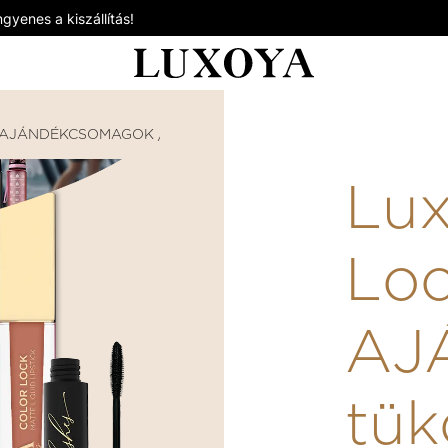
gyenes a kiszállítás!
AJÁNDÉKCSOMAGOK / AJÁNDÉKKÁRTYÁK
LUXOYA BU
Lux
Loo
AJ
tük