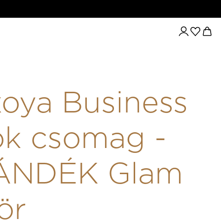
SINESS LOOK CSOMAG - AJÁNDÉK GLAM TÜKÖR
oya Business
k csomag -
ÁNDÉK Glam
ör