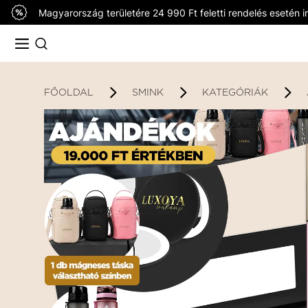
Magyarország területére 24 990 Ft feletti rendelés esetén in
FŐOLDAL
SMINK
KATEGÓRIÁK