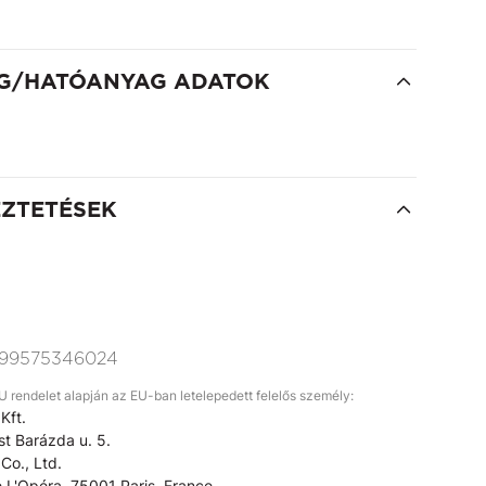
G/HATÓANYAG ADATOK
EZTETÉSEK
99575346024
rendelet alapján az EU-ban letelepedett felelős személy:
Kft.
t Barázda u. 5.
Co., Ltd.
 L'Opéra, 75001 Paris, France