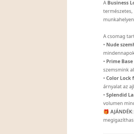
A
Business 
természetes, 
munkahelyen,
A csomag tar
•
Nude szemh
mindennapo
•
Prime Base
szemsmink al
•
Color Lock 
árnyalat az a
•
Splendid La
volumen min
🎁
AJÁNDÉK
megigazítha