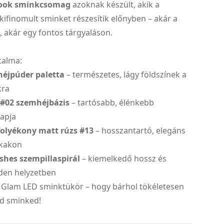
Look sminkcsomag
azoknak készült, akik a
kifinomult sminket részesítik előnyben – akár a
 akár egy fontos tárgyaláson.
talma:
éjpúder paletta
– természetes, lágy földszínek a
kra
 #02 szemhéjbázis
– tartósabb, élénkebb
apja
folyékony matt rúzs #13
– hosszantartó, elegáns
jkakon
shes szempillaspirál
– kiemelkedő hossz és
den helyzetben
: Glam LED sminktükör – hogy bárhol tökéletesen
sd sminked!