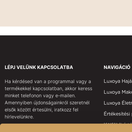
LÉPJ VELÜNK KAPCSOLATBA
NAVIGÁCIÓ
Ha kérdésed van a programmal vagy a
Luxoya Hajá
termékekkel kapcsolatban, akkor keress
Luxoya Ma
minket telefonon vagy e-mailen.
Amennyiben újdonságainkról szeretnél
Luxoya Éle
elsők között értesülni, iratkozz fel
Értékesítési
hírlevelünkre.
Külföldi érté
pontok