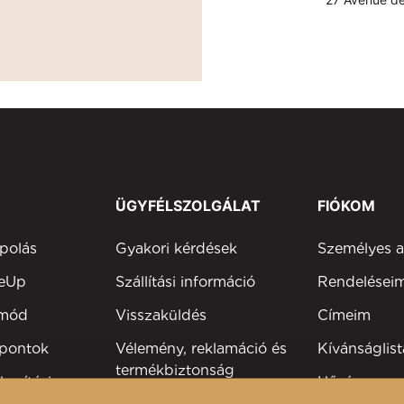
ÜGYFÉLSZOLGÁLAT
FIÓKOM
polás
Gyakori kérdések
Személyes 
keUp
Szállítási információ
Rendelései
tmód
Visszaküldés
Címeim
 pontok
Vélemény, reklamáció és
Kívánságlist
termékbiztonság
kesítési
Hűségprog
Elérhetőség