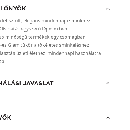
ELŐNYÖK
t a letisztult, elegáns mindennapi sminkhez
ális hatás egyszerű lépésekben
gas minőségű termékek egy csomagban
-es Glam tükör a tökéletes sminkeléshez
álasztás üzleti élethez, mindennapi használatra
kba
NÁLÁSI JAVASLAT
VŐK