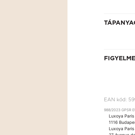
TÁPANYA
FIGYELM
EAN kód:
59
988/2023 GPSR EU 
Luxoya Paris 
1116 Budapes
Luxoya Paris 
27 Avenue de