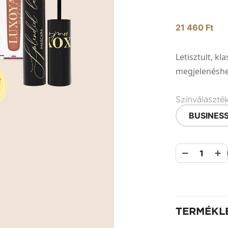
21 460 Ft
Letisztult, k
megjelenéshe
Színválaszté
BUSINES
1
TERMÉKL