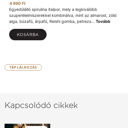
4 990 Ft
Egyedülálló spirulina italpor, mely a legkiválóbb
szuperélelmiszerekkel kombinálva, mint az almarost, zöld
alga, búzafű, árpafű, Reishi gomba, petrezs...
Tovább
KOSÁRBA
TÁPLÁLKOZÁS
Kapcsolódó cikkek