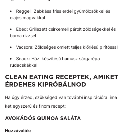
Reggeli: Zabkása friss erdei gyümölcsökkel és
olajos magvakkal
Ebéd: Grillezett csirkemell párolt zöldségekkel és
barna rizzsel
Vacsora: Zöldséges omlett teljes kiőrlésű pirítóssal
Snack: Házi készítésű humusz sárgarépa
rudacskákkal
CLEAN EATING RECEPTEK, AMIKET
ÉRDEMES KIPRÓBÁLNOD
Ha úgy érzed, szükséged van további inspirációra, íme
két egyszerű és finom recept:
AVOKÁDÓS QUINOA SALÁTA
Hozzávalók: