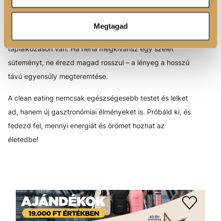
megszorításokat és tiltásokat vezess be, vagy
görcsösen kalóriákat számolj. Ez egy
életmód
, amelyben
Megtagad
a hangsúly az éhezés vagy koplalás helyett a minőségi
táplálkozáson van. Ha néha megkívánsz egy szelet
süteményt, ne érezd magad rosszul – a lényeg a hosszú
távú egyensúly megteremtése.
A clean eating nemcsak egészségesebb testet és lelket
ad, hanem új gasztronómiai élményeket is. Próbáld ki, és
fedezd fel, mennyi energiát és örömet hozhat az
életedbe!