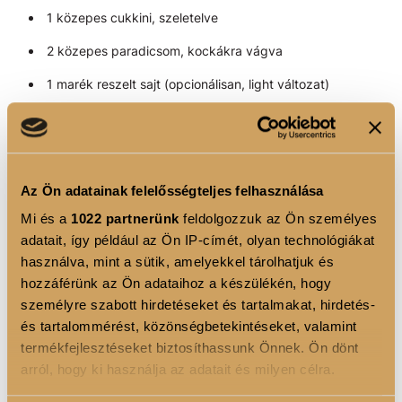
1 közepes cukkini, szeletelve
2 közepes paradicsom, kockákra vágva
1 marék reszelt sajt (opcionálisan, light változat)
1 evőkanál olívaolaj
Só, bors, bazsalikom, oregánó ízlés szerint
Elkészítés:
Az Ön adatainak felelősségteljes felhasználása
Mi és a
1022 partnerünk
feldolgozzuk az Ön személyes
A padlizsánt és a cukkinit enyhén sózd be, és hagyd állni
adatait, így például az Ön IP-címét, olyan technológiákat
10 percig, hogy kiengedje a levét, majd töröld szárazra.
használva, mint a sütik, amelyekkel tárolhatjuk és
hozzáférünk az Ön adataihoz a készülékén, hogy
Egy hőálló tál aljára rétegezd a főtt hajdina felét, majd
személyre szabott hirdetéseket és tartalmakat, hirdetés-
jöhet rá a padlizsán, a cukkini, a paradicsom, és végül
és tartalommérést, közönségbetekintéseket, valamint
fűszerezd ízlés szerint.
termékfejlesztéseket biztosíthassunk Önnek. Ön dönt
arról, hogy ki használja az adatait és milyen célra.
Rétegezd tovább a maradék hozzávalókkal, a tetejére