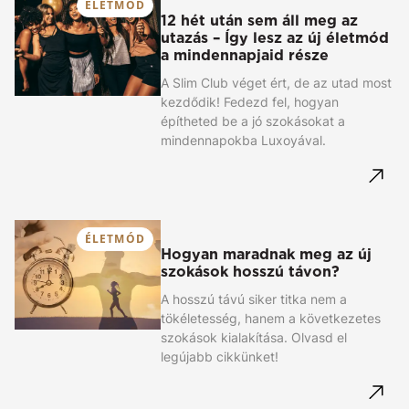
ÉLETMÓD
12 hét után sem áll meg az
utazás – Így lesz az új életmód
a mindennapjaid része
A Slim Club véget ért, de az utad most
kezdődik! Fedezd fel, hogyan
építheted be a jó szokásokat a
mindennapokba Luxoyával.
ÉLETMÓD
Hogyan maradnak meg az új
szokások hosszú távon?
A hosszú távú siker titka nem a
tökéletesség, hanem a következetes
szokások kialakítása. Olvasd el
legújabb cikkünket!