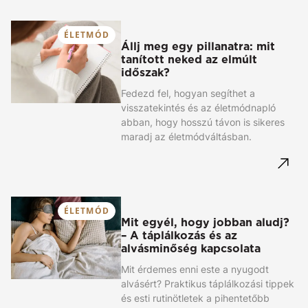
ÉLETMÓD
Állj meg egy pillanatra: mit
tanított neked az elmúlt
időszak?
Fedezd fel, hogyan segíthet a
visszatekintés és az életmódnapló
abban, hogy hosszú távon is sikeres
maradj az életmódváltásban.
ÉLETMÓD
Mit egyél, hogy jobban aludj?
– A táplálkozás és az
alvásminőség kapcsolata
Mit érdemes enni este a nyugodt
alvásért? Praktikus táplálkozási tippek
és esti rutinötletek a pihentetőbb