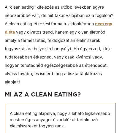
A “clean eating” kifejezés az utóbbi években egyre
népszerűbbé vált, de mit takar valójában ez a fogalom?
A clean eating étkezési forma tulajdonképpen
nem egy
diéta
vagy divatos trend, hanem egy olyan életmód,
amely a természetes, feldolgozatlan élelmiszerek
fogyasztására helyezi a hangsúlyt. Ha úgy érzed, ideje
tudatosabban étkezned, vagy csak kíváncsi vagy,
hogyan tehetednéd egészségesebbé az étrendedet,
olvass tovább, és ismerd meg a tiszta táplálkozás
alapjait!
MI AZ A CLEAN EATING?
A clean eating alapelve, hogy a lehető legkevesebb
mesterséges anyagot és adalékot tartalmazó
élelmiszereket fogyasszunk.