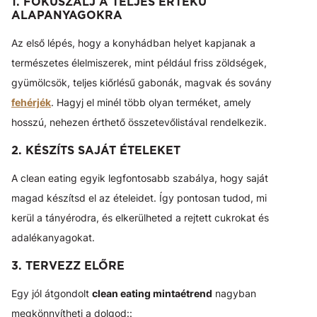
1. FÓKUSZÁLJ A TELJES ÉRTÉKŰ
ALAPANYAGOKRA
Az első lépés, hogy a konyhádban helyet kapjanak a
természetes élelmiszerek, mint például friss zöldségek,
gyümölcsök, teljes kiőrlésű gabonák, magvak és sovány
fehérjék
. Hagyj el minél több olyan terméket, amely
hosszú, nehezen érthető összetevőlistával rendelkezik.
2. KÉSZÍTS SAJÁT ÉTELEKET
A clean eating egyik legfontosabb szabálya, hogy saját
magad készítsd el az ételeidet. Így pontosan tudod, mi
kerül a tányérodra, és elkerülheted a rejtett cukrokat és
adalékanyagokat.
3. TERVEZZ ELŐRE
Egy jól átgondolt
clean eating mintaétrend
nagyban
megkönnyítheti a dolgod::