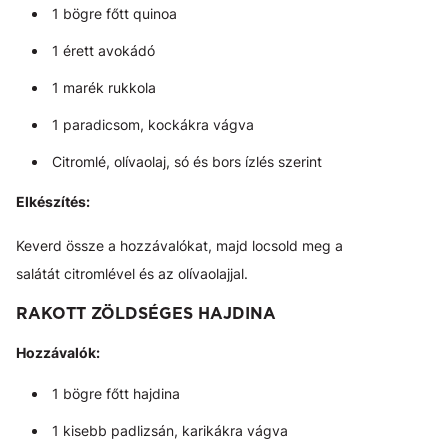
1 bögre főtt quinoa
1 érett avokádó
1 marék rukkola
1 paradicsom, kockákra vágva
Citromlé, olívaolaj, só és bors ízlés szerint
Elkészítés:
Keverd össze a hozzávalókat, majd locsold meg a
salátát citromlével és az olívaolajjal.
RAKOTT ZÖLDSÉGES HAJDINA
Hozzávalók:
1 bögre főtt hajdina
1 kisebb padlizsán, karikákra vágva