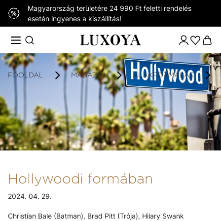
Magyarország területére 24 990 Ft feletti rendelés
esetén ingyenes a kiszállítás!
FŐOLDAL
MAGAZIN
ALAKFORMÁLÁS
Hollywoodi formában
2024. 04. 29.
Christian Bale (Batman), Brad Pitt (Trója), Hilary Swank