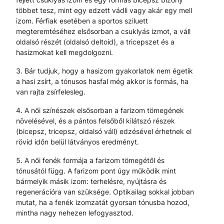
többet tesz, mint egy edzett vádli vagy akár egy mell
izom. Férfiak esetében a sportos sziluett
megteremtéséhez elsősorban a csuklyás izmot, a váll
oldalsó részét (oldalsó deltoid), a tricepszet és a
hasizmokat kell megdolgozni.
Bár tudjuk, hogy a hasizom gyakorlatok nem égetik
a hasi zsírt, a tónusos hasfal még akkor is formás, ha
van rajta zsírfelesleg.
A női színészek elsősorban a farizom tömegének
növelésével, és a pántos felsőből kilátszó részek
(bicepsz, tricepsz, oldalsó váll) edzésével érhetnek el
rövid időn belül látványos eredményt.
A női fenék formája a farizom tömegétől és
tónusától függ. A farizom pont úgy működik mint
bármelyik másik izom: terhelésre, nyújtásra és
regenerációra van szüksége. Optikailag sokkal jobban
mutat, ha a fenék izomzatát gyorsan tónusba hozod,
mintha nagy nehezen lefogyasztod.