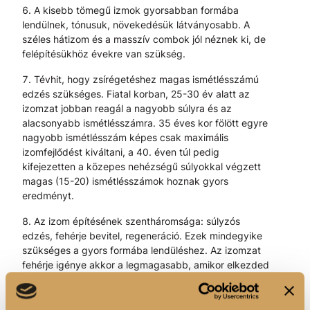
A kisebb tömegű izmok gyorsabban formába
lendülnek, tónusuk, növekedésük látványosabb. A
széles hátizom és a masszív combok jól néznek ki, de
felépítésükhöz évekre van szükség.
Tévhit, hogy zsírégetéshez magas ismétlésszámú
edzés szükséges. Fiatal korban, 25-30 év alatt az
izomzat jobban reagál a nagyobb súlyra és az
alacsonyabb ismétlésszámra. 35 éves kor fölött egyre
nagyobb ismétlésszám képes csak maximális
izomfejlődést kiváltani, a 40. éven túl pedig
kifejezetten a közepes nehézségű súlyokkal végzett
magas (15-20) ismétlésszámok hoznak gyors
eredményt.
Az izom építésének szentháromsága: súlyzós
edzés, fehérje bevitel, regeneráció. Ezek mindegyike
szükséges a gyors formába lendüléshez. Az izomzat
fehérje igénye akkor a legmagasabb, amikor elkezded
az edzést, amikor megváltoztatod az edzést, vagy
amikor növeled a terhelést. Ha korábban nem igazán
sportoltál, és most vágsz bele az edzésbe, akkor a