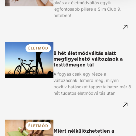
alvás az életmódváltás egyik
legfontosabb pillére a Slim Club 9.
hetében!
ÉLETMÓD
8 hét életmódváltás alatt
megfigyelhető változások a
testtömegen túl
A fogyás csak egy része a
változásnak. Ismerd meg, milyen
pozitív hatásokat tapasztalhatsz már 8
hét tudatos életmódváltás után!
ÉLETMÓD
Miért nélkülözhetetlen a