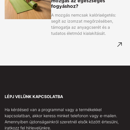
mozgás az egészséges
fogyáshoz?
A mozgás nemcsak kalóriaégetés:
segít az izomzat megőrzésében,
támogatja az anyagcserét és a
tudatos életmód kialakítását.
LÉPJ VELÜNK KAPCSOLATBA
Ha kérdésed van a programmal vagy a termékekkel
kapcsolatban, akkor keress minket telefonon vagy e-mailen.
Amennyiben újdonságainkról szeretnél elsők között értesülni,
iratkozz fel hírlevelünkre.