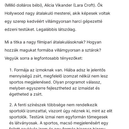
(Millió dolláros bébi), Alicia Vikander (Lara Croft). Ők
Hollywood nagy átalakuló mesterei, akik képesek voltak
egy szerep kedvéért villámgyorsan harci gépezetté
edzeni testüket. Legalábbis látszólag.
Mi a titka a nagy filmipari átalakulásoknak? Hogyan
hozzák magukat formába villámgyorsan a sztárok?
Vegyük sorra a legfontosabb tényezőket:
Formája az izmoknak van. Hiába adsz le jelentős
mennyiségű zsírt, megfelelő izomzat nélkül nem lesz
sportos megjelenésed. Olyan programot válassz,
melyben egyszerre fejlesztheted az izmaidat és
égetheted a zsírt.
A fenti színészek többsége nem rendelkezik
sportolói izomzattal, viszont úgy néznek ki, mint az elit
sportolók. Testünk izmai nem egyformán tömegesek
és látványosak. A sportos, macsó megjelenésért egy
fejlett csuklyás izom és egy formás bicepsz bizony